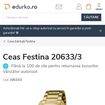
Treci
COŞ
DE
la
CUMPĂRĂ
conținut
CĂUTARE
Achiziționați într-un e-shop autorizat cu servicii în garanție și post-
garanție! 🛠️
Ceas bărbați Festina
Ceas Festina 20633/3
Până la 100 de zile pentru returnarea bunurilor.
Vânzător autorizat
Cod:
20633/3