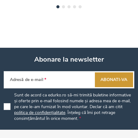
Abonare la newsletter
S
Adresă de e-mail
ABONATI-VA
u
Sunt de acord ca edurko.ro să-mi trimită buletine informative
b
și oferte prin e-mail folosind numele și adresa mea de e-mail,
pe care le-am furnizat în mod voluntar. Declar că am citit
politica de confidențialitate
. Înțeleg că îmi pot retrage
s
consimțământul în orice moment.
o