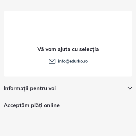
l
info
@
edurko.ro
Informații pentru voi
Acceptăm plăţi online