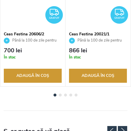
RATUIT
GRATUIT
G
GRATUIT
GRATUIT
Ceas Festina 20606/2
Ceas Festina 20021/1
Până la 100 de zile pentru
Până la 100 de zile pentru
returnarea bunurilor. Vânzător
returnarea bunurilor. Vânzător
700 lei
866 lei
autorizat
autorizat
În stoc
În stoc
ADAUGĂ ÎN COŞ
ADAUGĂ ÎN COŞ