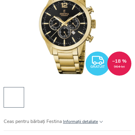
GRATUI
–18 %
GRATUIT
964 lei
Ceas pentru bărbați Festina
Informaţii detaliate