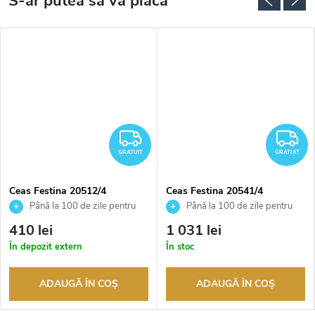
RATUIT
GRATUIT
G
GRATUIT
GRATUIT
Ceas Festina 20512/4
Ceas Festina 20541/4
Până la 100 de zile pentru
Până la 100 de zile pentru
returnarea bunurilor. Vânzător
returnarea bunurilor. Vânzător
410 lei
1 031 lei
autorizat
autorizat
În depozit extern
În stoc
ADAUGĂ ÎN COŞ
ADAUGĂ ÎN COŞ