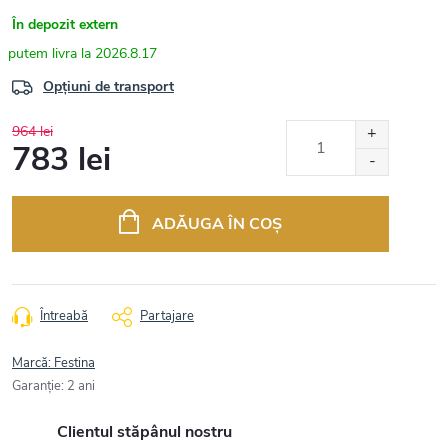
În depozit extern
2026.8.17
Opțiuni de transport
964 lei
783 lei
Evaluare
preţ:
ADĂUGA ÎN COŞ
Întreabă
Partajare
Marcă:
Festina
Garanţie
:
2 ani
Clientul stăpânul nostru