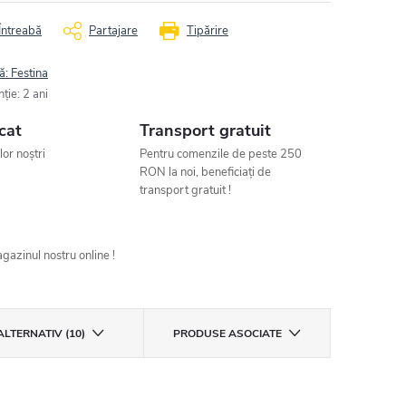
Întreabă
Partajare
Tipărire
ă:
Festina
nţie
:
2 ani
cat
Transport gratuit
ilor noștri
Pentru comenzile de peste 250
RON la noi, beneficiați de
transport gratuit !
gazinul nostru online !
ALTERNATIV (10)
PRODUSE ASOCIATE