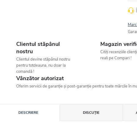
Marc
Gara
Clientul stăpânul
Magazin verifi
nostru
Citiți recenziile clienț
reali pe Compari !
Clientul devine stăpânul nostru
pentru totdeauna, nu doar la
comandă !
Vânzător autorizat
Oferim servicii de garanție și post-garanție pentru toate mărcile în ma
DESCRIERE
DISCUŢIE