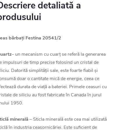
Descriere detaliată a
produsului
eas bărbați Festina 20541/2
uartz
– un mecanism cu cuarț se referă la generarea
e impulsuri de timp precise folosind un cristal de
iliciu. Datorită simplității sale, este foarte fiabil și
onsumă doar o cantitate mică de energie, ceea ce
fectează durata de viață a bateriei. Primele ceasuri cu
ristale de siliciu au fost fabricate în Canada în jurul
nului 1950.
ticlă minerală
– Sticla minerală este cea mai utilizată
ticlă în industria ceasornicăriei. Este suficient de