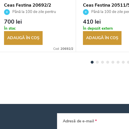
Ceas Festina 20692/2
Ceas Festina 20511/
Până la 100 de zile pentru
Până la 100 de zile pe
returnarea bunurilor. Vânzător
returnarea bunurilor. Vânză
700 lei
410 lei
autorizat
autorizat
În stoc
În depozit extern
ADAUGĂ ÎN COŞ
ADAUGĂ ÎN COŞ
Cod:
20692/2
Adresă de e-mail