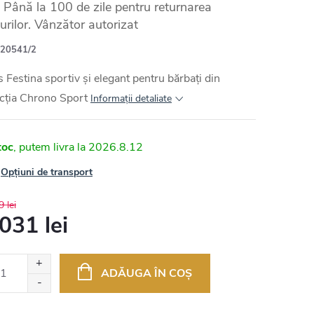
Până la 100 de zile pentru returnarea
urilor. Vânzător autorizat
20541/2
 Festina sportiv și elegant pentru bărbați din
cția Chrono Sport
Informaţii detaliate
toc
2026.8.12
Opțiuni de transport
 lei
031 lei
uare
ADĂUGA ÎN COŞ