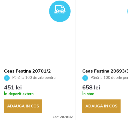
TUIT
GRATUIT
GRATUIT
Ceas Festina 20701/2
Ceas Festina 20693/
Până la 100 de zile pentru
Până la 100 de zile pe
returnarea bunurilor. Vânzător
returnarea bunurilor. Vânză
451 lei
658 lei
autorizat
autorizat
În depozit extern
În stoc
ADAUGĂ ÎN COŞ
ADAUGĂ ÎN COŞ
Cod:
20701/2