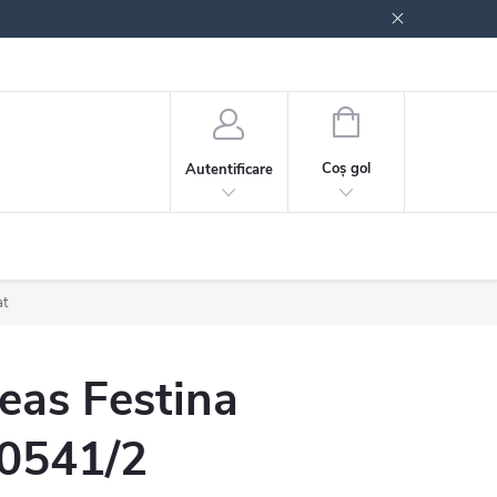
 generale
Politica de confidențialitate
COŞ
DE
Coş gol
Autentificare
CUMPĂRĂTURI
at
eas Festina
0541/2