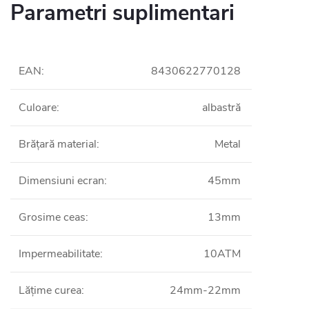
Parametri suplimentari
EAN
:
8430622770128
Culoare
:
albastră
Brățară material
:
Metal
Dimensiuni ecran
:
45mm
Grosime ceas
:
13mm
Impermeabilitate
:
10ATM
Lățime curea
:
24mm-22mm