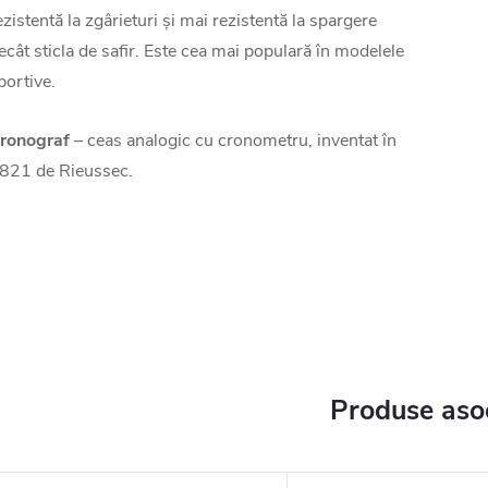
ezistentă la zgârieturi și mai rezistentă la spargere
ecât sticla de safir. Este cea mai populară în modelele
portive.
ronograf
– ceas analogic cu cronometru, inventat în
821 de Rieussec.
Produse aso