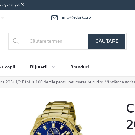
st-garanție! 🛠️
info@edurko.ro
Reclamațiile bunurilor
Întrebări frecvente
Termenii și condițiile
CĂUTARE
s copii
Bijuterii
Branduri
tina 20541/2
Până la 100 de zile pentru returnarea bunurilor. Vânzător autoriz
C
2