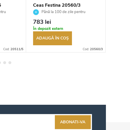
5
Ceas Festina 20560/3
Ceas Fe
ntru
Până la 100 de zile pentru
Până 
tor
returnarea bunurilor. Vânzător
returnarea
783 lei
1 114 
autorizat
autorizat
În depozit extern
În depozi
ADAUGĂ ÎN COŞ
ADAUG
Cod:
20511/5
Cod:
20560/3
ABONATI-VA