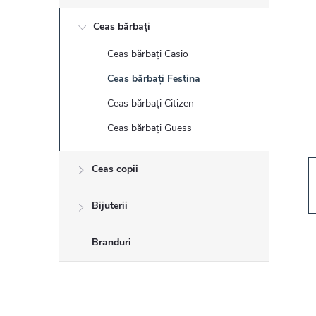
r
Ceas bărbați
ă
Ceas bărbați Casio
l
Ceas bărbați Festina
a
Ceas bărbați Citizen
Ceas bărbați Guess
t
Ceas copii
e
r
Bijuterii
a
Branduri
l