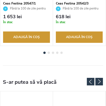
Ceas Festina 20547/1
Ceas Festina 20542/3
Până la 100 de zile pentru
Până la 100 de zile pentru
returnarea bunurilor. Vânzător
returnarea bunurilor. Vânzător
1 653 lei
618 lei
autorizat
autorizat
În stoc
În stoc
ADAUGĂ ÎN COŞ
ADAUGĂ ÎN COŞ