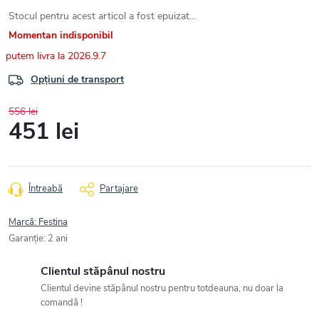
Stocul pentru acest articol a fost epuizat…
Momentan indisponibil
2026.9.7
Opțiuni de transport
556 lei
451 lei
Evaluare
preţ:
Întreabă
Partajare
Marcă:
Festina
Garanţie
:
2 ani
Clientul stăpânul nostru
Clientul devine stăpânul nostru pentru totdeauna, nu doar la
comandă !