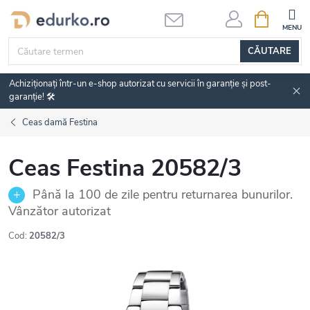
Treci
COŞ
DE
la
CUMPĂRĂ
conținut
CĂUTARE
Achiziționați într-un e-shop autorizat cu servicii în garanție și post-
garanție! 🛠️
Ceas damă Festina
Ceas Festina 20582/3
Până la 100 de zile pentru returnarea bunurilor.
Vânzător autorizat
Cod:
20582/3