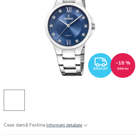
GRATUI
–18 %
GRATUIT
556 lei
Ceas damă Festina
Informaţii detaliate