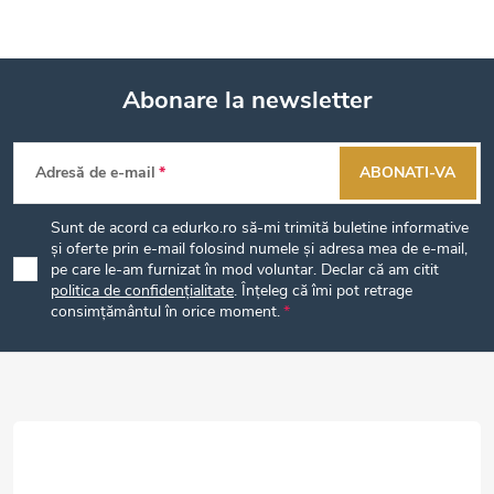
Abonare la newsletter
S
Adresă de e-mail
ABONATI-VA
u
Sunt de acord ca edurko.ro să-mi trimită buletine informative
b
și oferte prin e-mail folosind numele și adresa mea de e-mail,
pe care le-am furnizat în mod voluntar. Declar că am citit
politica de confidențialitate
. Înțeleg că îmi pot retrage
s
consimțământul în orice moment.
o
l