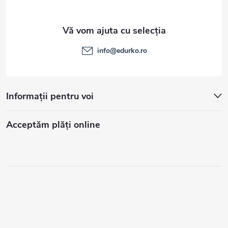
info
@
edurko.ro
Informații pentru voi
Acceptăm plăţi online