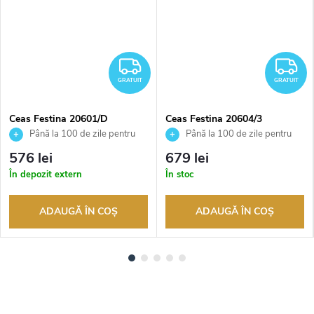
RATUIT
GRATUIT
G
GRATUIT
GRATUIT
Ceas Festina 20601/D
Ceas Festina 20604/3
Până la 100 de zile pentru
Până la 100 de zile pentru
returnarea bunurilor. Vânzător
returnarea bunurilor. Vânzător
576 lei
679 lei
autorizat
autorizat
În depozit extern
În stoc
ADAUGĂ ÎN COŞ
ADAUGĂ ÎN COŞ