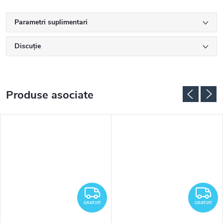
Parametri suplimentari
Discuţie
Produse asociate
RATUIT
GRATUIT
G
GRATUIT
GRATUIT