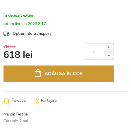
În depozit extern
2026.8.17
Opțiuni de transport
760 lei
618 lei
Evaluare
preţ:
ADĂUGA ÎN COŞ
Întreabă
Partajare
Marcă:
Festina
Garanţie
:
2 ani