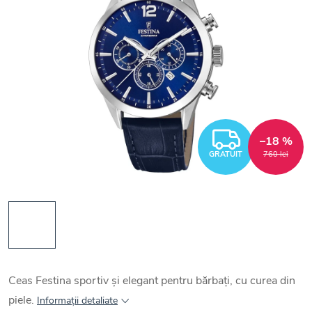
GRATUI
–18 %
GRATUIT
760 lei
Ceas Festina sportiv și elegant pentru bărbați, cu curea din
piele.
Informaţii detaliate