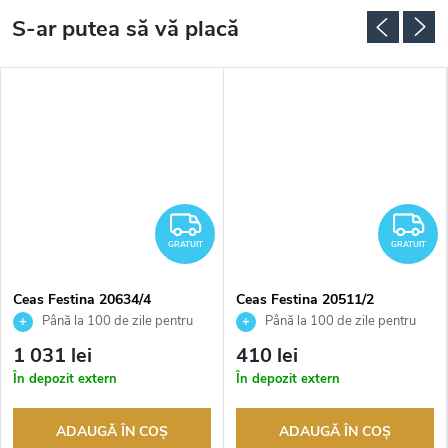
RATUIT
GRATUIT
G
GRATUIT
GRATUIT
Ceas Festina 20634/4
Ceas Festina 20511/2
Până la 100 de zile pentru
Până la 100 de zile pentru
returnarea bunurilor. Vânzător
returnarea bunurilor. Vânzător
1 031 lei
410 lei
autorizat
autorizat
În depozit extern
În depozit extern
ADAUGĂ ÎN COŞ
ADAUGĂ ÎN COŞ