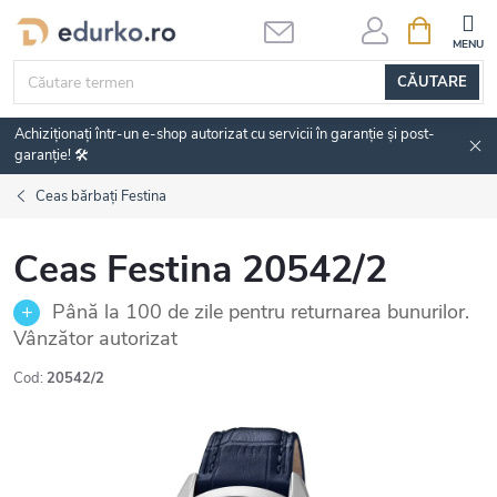
Treci
COŞ
DE
la
CUMPĂRĂ
conținut
CĂUTARE
Achiziționați într-un e-shop autorizat cu servicii în garanție și post-
garanție! 🛠️
Ceas bărbați Festina
Ceas Festina 20542/2
Până la 100 de zile pentru returnarea bunurilor.
Vânzător autorizat
Cod:
20542/2