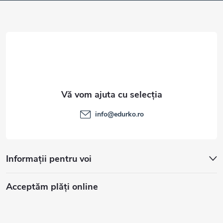
o
l
info
@
edurko.ro
Informații pentru voi
Acceptăm plăţi online