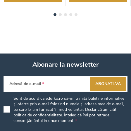
Abonare la newsletter
S
Adresă de e-mail
ABONATI-VA
u
Sunt de acord ca edurko.ro să-mi trimită buletine informative
b
și oferte prin e-mail folosind numele și adresa mea de e-mail,
pe care le-am furnizat în mod voluntar. Declar că am citit
politica de confidențialitate
. Înțeleg că îmi pot retrage
s
consimțământul în orice moment.