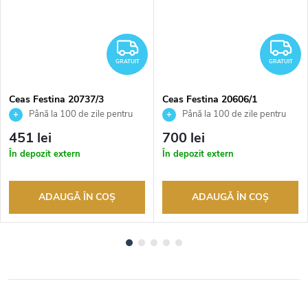
RATUIT
GRATUIT
G
GRATUIT
GRATUIT
Ceas Festina 20737/3
Ceas Festina 20606/1
Până la 100 de zile pentru
Până la 100 de zile pentru
returnarea bunurilor. Vânzător
returnarea bunurilor. Vânzător
451 lei
700 lei
autorizat
autorizat
În depozit extern
În depozit extern
ADAUGĂ ÎN COŞ
ADAUGĂ ÎN COŞ