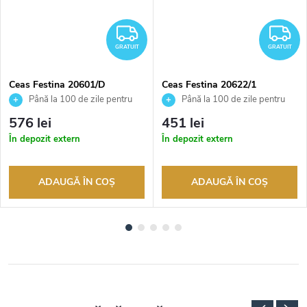
RATUIT
GRATUIT
G
GRATUIT
GRATUIT
Ceas Festina 20601/D
Ceas Festina 20622/1
Până la 100 de zile pentru
Până la 100 de zile pentru
returnarea bunurilor. Vânzător
returnarea bunurilor. Vânzător
576 lei
451 lei
autorizat
autorizat
În depozit extern
În depozit extern
ADAUGĂ ÎN COŞ
ADAUGĂ ÎN COŞ