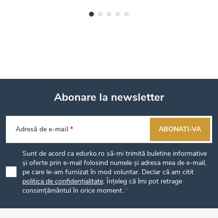
Abonare la newsletter
S
Adresă de e-mail
ABONATI-VA
u
Sunt de acord ca edurko.ro să-mi trimită buletine informative
b
și oferte prin e-mail folosind numele și adresa mea de e-mail,
pe care le-am furnizat în mod voluntar. Declar că am citit
politica de confidențialitate
. Înțeleg că îmi pot retrage
s
consimțământul în orice moment.
o