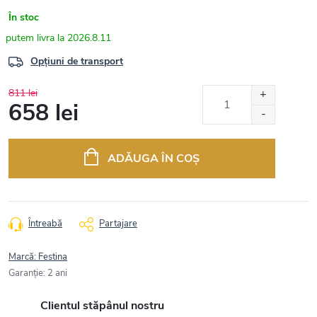
În stoc
2026.8.11
Opțiuni de transport
811 lei
658 lei
Evaluare
preţ:
ADĂUGA ÎN COŞ
Întreabă
Partajare
Marcă:
Festina
Garanţie
:
2 ani
Clientul stăpânul nostru