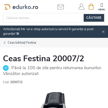
Treci
COŞ
DE
la
CUMPĂRĂ
conținut
CĂUTARE
Achiziționați într-un e-shop autorizat cu servicii în garanție și post-
garanție! 🛠️
Ceas bărbați Festina
Ceas Festina 20007/2
Până la 100 de zile pentru returnarea bunurilor.
Vânzător autorizat
Cod:
20007/2