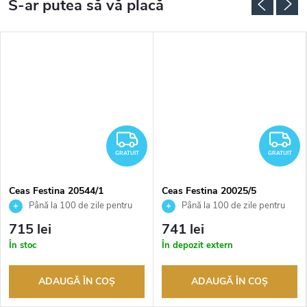
RATUIT
GRATUIT
G
GRATUIT
GRATUIT
Ceas Festina 20544/1
Ceas Festina 20025/5
Până la 100 de zile pentru
Până la 100 de zile pentru
returnarea bunurilor. Vânzător
returnarea bunurilor. Vânzător
715 lei
741 lei
autorizat
autorizat
În stoc
În depozit extern
ADAUGĂ ÎN COŞ
ADAUGĂ ÎN COŞ