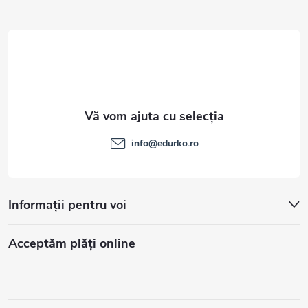
l
info
@
edurko.ro
Informații pentru voi
Acceptăm plăţi online