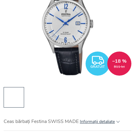
GRATUI
–18 %
GRATUIT
811 lei
Ceas bărbați Festina SWISS MADE
Informaţii detaliate