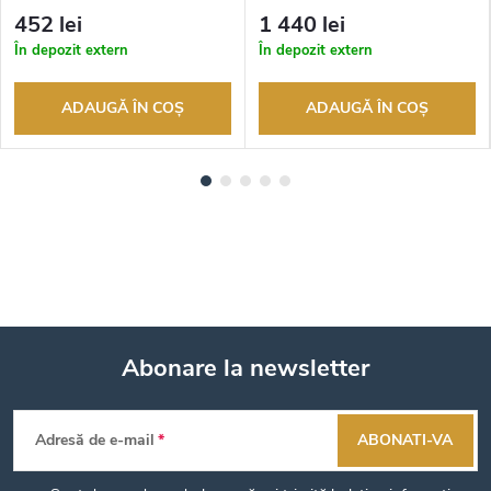
returnarea bunurilor. Vânzător
returnarea bunurilor. Vânzător
452 lei
1 440 lei
autorizat
autorizat
În depozit extern
În depozit extern
ADAUGĂ ÎN COŞ
ADAUGĂ ÎN COŞ
Abonare la newsletter
S
Adresă de e-mail
ABONATI-VA
u