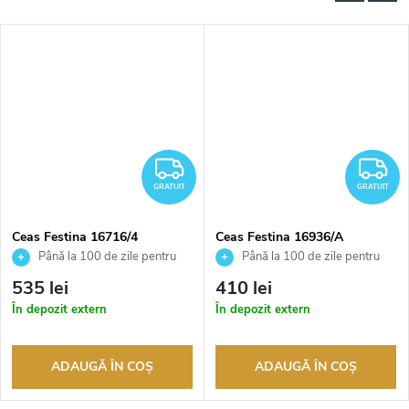
RATUIT
GRATUIT
G
GRATUIT
GRATUIT
Ceas Festina 16716/4
Ceas Festina 16936/A
Până la 100 de zile pentru
Până la 100 de zile pentru
returnarea bunurilor. Vânzător
returnarea bunurilor. Vânzător
535 lei
410 lei
autorizat
autorizat
În depozit extern
În depozit extern
ADAUGĂ ÎN COŞ
ADAUGĂ ÎN COŞ