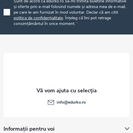
Sunt de acord ca edurko.ro să-mi trimită buletine informative
b
și oferte prin e-mail folosind numele și adresa mea de e-mail,
pe care le-am furnizat în mod voluntar. Declar că am citit
politica de confidențialitate
. Înțeleg că îmi pot retrage
s
consimțământul în orice moment.
o
l
info
@
edurko.ro
Informații pentru voi