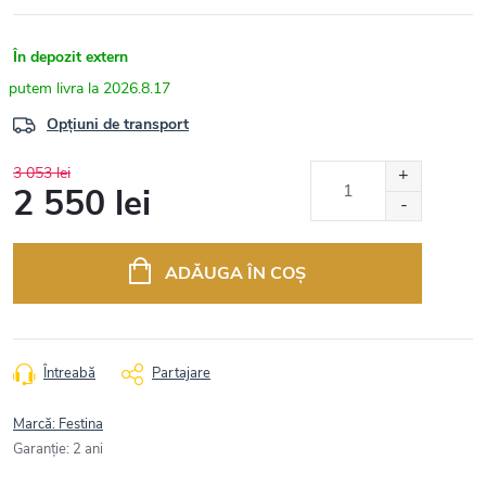
În depozit extern
2026.8.17
Opțiuni de transport
3 053 lei
2 550 lei
Evaluare
preţ:
ADĂUGA ÎN COŞ
Întreabă
Partajare
Marcă:
Festina
Garanţie
:
2 ani