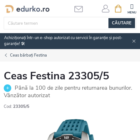
Treci
COŞ
DE
la
CUMPĂRĂ
conținut
CĂUTARE
Achiziționați într-un e-shop autorizat cu servicii în garanție și post-
garanție! 🛠️
Ceas bărbați Festina
Ceas Festina 23305/5
Până la 100 de zile pentru returnarea bunurilor.
Vânzător autorizat
Cod:
23305/5