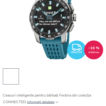
GRATUI
–16 %
GRATUIT
3 053 lei
Ceasuri inteligente pentru bărbați Festina din colecția
CONNECTED
Informaţii detaliate