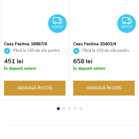
RATUIT
GRATUIT
G
GRATUIT
GRATUIT
Ceas Festina 16867/4
Ceas Festina 20401/4
Până la 100 de zile pentru
Până la 100 de zile pentru
returnarea bunurilor. Vânzător
returnarea bunurilor. Vânzător
451 lei
658 lei
autorizat
autorizat
În depozit extern
În depozit extern
ADAUGĂ ÎN COŞ
ADAUGĂ ÎN COŞ