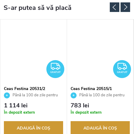
RATUIT
GRATUIT
G
GRATUIT
GRATUIT
Ceas Festina 20531/2
Ceas Festina 20515/1
Până la 100 de zile pentru
Până la 100 de zile pentru
returnarea bunurilor. Vânzător
returnarea bunurilor. Vânzător
1 114 lei
783 lei
autorizat
autorizat
În depozit extern
În depozit extern
ADAUGĂ ÎN COŞ
ADAUGĂ ÎN COŞ