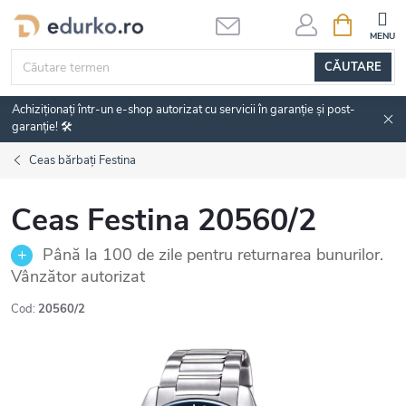
Treci
COŞ
DE
la
CUMPĂRĂ
conținut
CĂUTARE
Achiziționați într-un e-shop autorizat cu servicii în garanție și post-
garanție! 🛠️
Ceas bărbați Festina
Ceas Festina 20560/2
Până la 100 de zile pentru returnarea bunurilor.
Vânzător autorizat
Cod:
20560/2