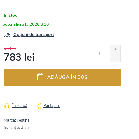
În stoc
2026.8.10
Opțiuni de transport
964 lei
783 lei
Evaluare
preţ:
ADĂUGA ÎN COŞ
Întreabă
Partajare
Marcă:
Festina
Garanţie
:
2 ani