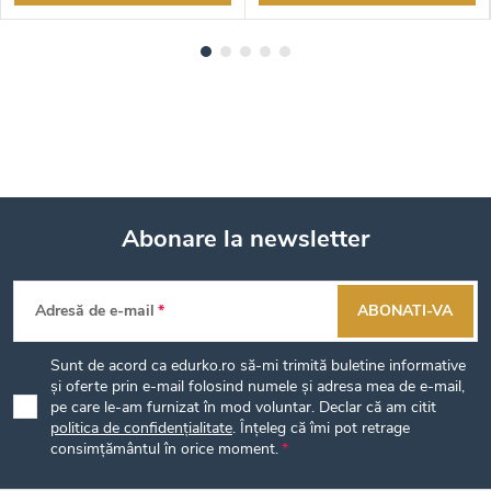
Abonare la newsletter
S
Adresă de e-mail
ABONATI-VA
u
Sunt de acord ca edurko.ro să-mi trimită buletine informative
b
și oferte prin e-mail folosind numele și adresa mea de e-mail,
pe care le-am furnizat în mod voluntar. Declar că am citit
politica de confidențialitate
. Înțeleg că îmi pot retrage
s
consimțământul în orice moment.