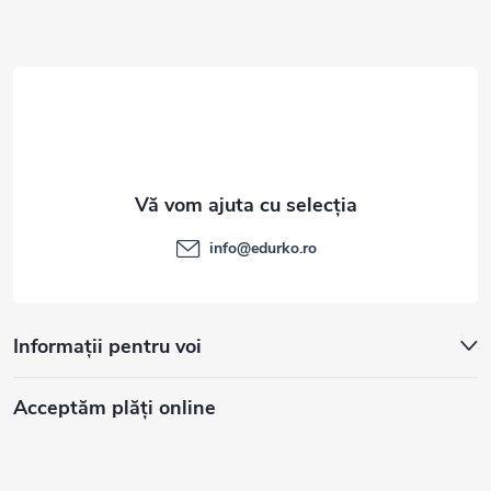
o
l
info
@
edurko.ro
Informații pentru voi
Acceptăm plăţi online