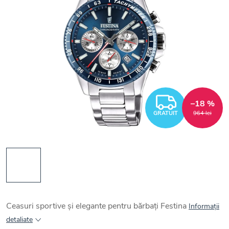
GRATUI
–18 %
GRATUIT
964 lei
Ceasuri sportive și elegante pentru bărbați Festina
Informaţii
detaliate