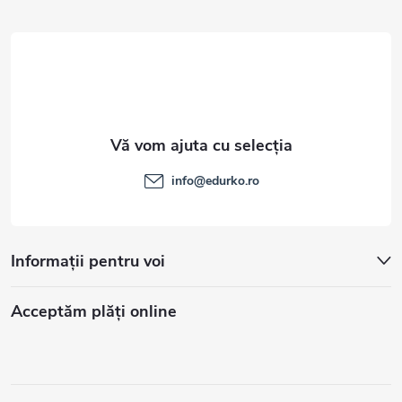
l
info
@
edurko.ro
Informații pentru voi
Acceptăm plăţi online