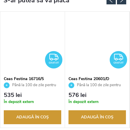
RATUIT
GRATUIT
G
GRATUIT
GRATUIT
Ceas Festina 16716/5
Ceas Festina 20601/D
Până la 100 de zile pentru
Până la 100 de zile pentru
returnarea bunurilor. Vânzător
returnarea bunurilor. Vânzător
535 lei
576 lei
autorizat
autorizat
În depozit extern
În depozit extern
ADAUGĂ ÎN COŞ
ADAUGĂ ÎN COŞ