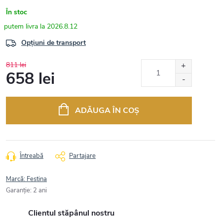
În stoc
2026.8.12
Opțiuni de transport
811 lei
658 lei
Evaluare
preţ:
ADĂUGA ÎN COŞ
Întreabă
Partajare
Marcă:
Festina
Garanţie
:
2 ani
Clientul stăpânul nostru