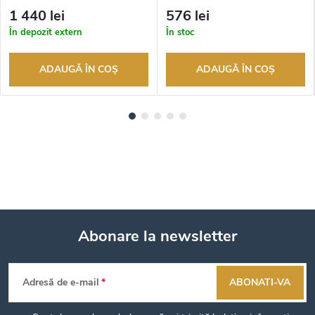
returnarea bunurilor. Vânzător
returnarea bunurilor. Vânzător
1 440 lei
576 lei
autorizat
autorizat
În depozit extern
În stoc
ADAUGĂ ÎN COŞ
ADAUGĂ ÎN COŞ
Abonare la newsletter
S
Adresă de e-mail
ABONATI-VA
u