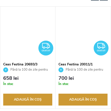
RATUIT
GRATUIT
G
GRATUIT
GRATUIT
Ceas Festina 20693/3
Ceas Festina 20011/1
Până la 100 de zile pentru
Până la 100 de zile pentru
returnarea bunurilor. Vânzător
returnarea bunurilor. Vânzător
658 lei
700 lei
autorizat
autorizat
În stoc
În stoc
ADAUGĂ ÎN COŞ
ADAUGĂ ÎN COŞ