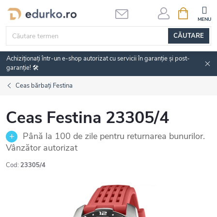
Treci
COŞ
DE
la
CUMPĂRĂ
conținut
CĂUTARE
Achiziționați într-un e-shop autorizat cu servicii în garanție și post-
garanție! 🛠️
Ceas bărbați Festina
Ceas Festina 23305/4
Până la 100 de zile pentru returnarea bunurilor.
Vânzător autorizat
Cod:
23305/4