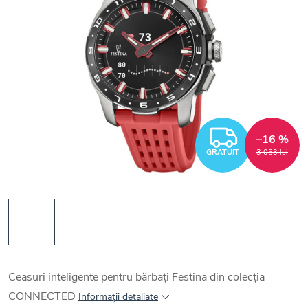
GRATUI
–16 %
GRATUIT
3 053 lei
Ceasuri inteligente pentru bărbați Festina din colecția
CONNECTED
Informaţii detaliate