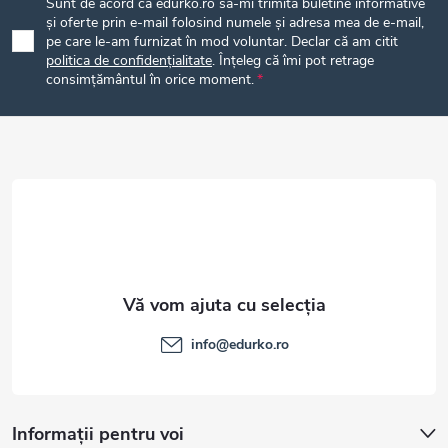
Sunt de acord ca edurko.ro să-mi trimită buletine informative
b
și oferte prin e-mail folosind numele și adresa mea de e-mail,
pe care le-am furnizat în mod voluntar. Declar că am citit
politica de confidențialitate
. Înțeleg că îmi pot retrage
s
consimțământul în orice moment.
o
l
info
@
edurko.ro
Informații pentru voi