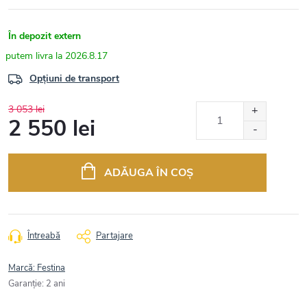
În depozit extern
2026.8.17
Opțiuni de transport
3 053 lei
2 550 lei
Evaluare
preţ:
ADĂUGA ÎN COŞ
Întreabă
Partajare
Marcă:
Festina
Garanţie
:
2 ani