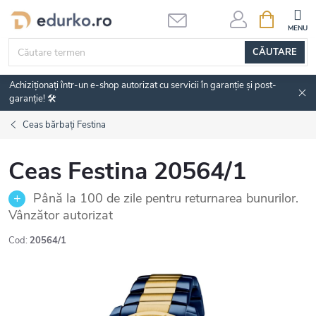
Treci
COŞ
DE
la
CUMPĂRĂ
conținut
CĂUTARE
Achiziționați într-un e-shop autorizat cu servicii în garanție și post-
garanție! 🛠️
Ceas bărbați Festina
Ceas Festina 20564/1
Până la 100 de zile pentru returnarea bunurilor.
Vânzător autorizat
Cod:
20564/1