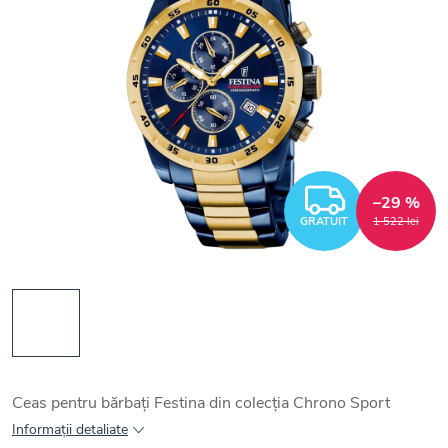
GRATUI
–29 %
GRATUIT
1 522 lei
Ceas pentru bărbați Festina din colecția Chrono Sport
Informaţii detaliate