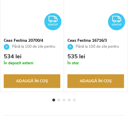
RATUIT
GRATUIT
G
GRATUIT
GRATUIT
Ceas Festina 20700/4
Ceas Festina 16716/3
Până la 100 de zile pentru
Până la 100 de zile pentru
returnarea bunurilor. Vânzător
returnarea bunurilor. Vânzător
534 lei
535 lei
autorizat
autorizat
În depozit extern
În stoc
ADAUGĂ ÎN COŞ
ADAUGĂ ÎN COŞ