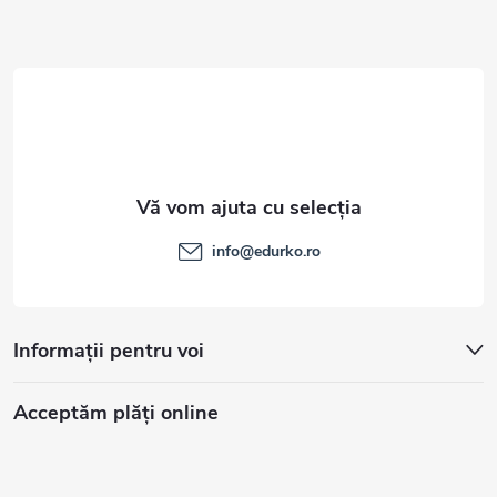
o
l
info
@
edurko.ro
Informații pentru voi
Acceptăm plăţi online