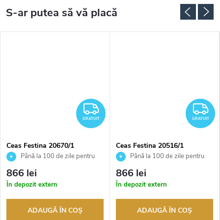
RATUIT
GRATUIT
G
GRATUIT
GRATUIT
Ceas Festina 20670/1
Ceas Festina 20516/1
Până la 100 de zile pentru
Până la 100 de zile pentru
returnarea bunurilor. Vânzător
returnarea bunurilor. Vânzător
866 lei
866 lei
autorizat
autorizat
În depozit extern
În depozit extern
ADAUGĂ ÎN COŞ
ADAUGĂ ÎN COŞ