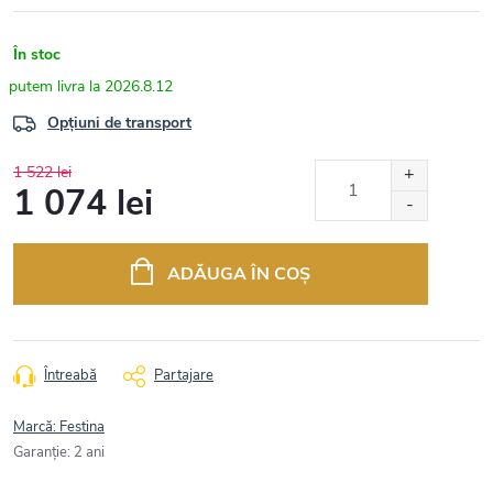
În stoc
2026.8.12
Opțiuni de transport
1 522 lei
1 074 lei
Evaluare
preţ:
ADĂUGA ÎN COŞ
Întreabă
Partajare
Marcă:
Festina
Garanţie
:
2 ani