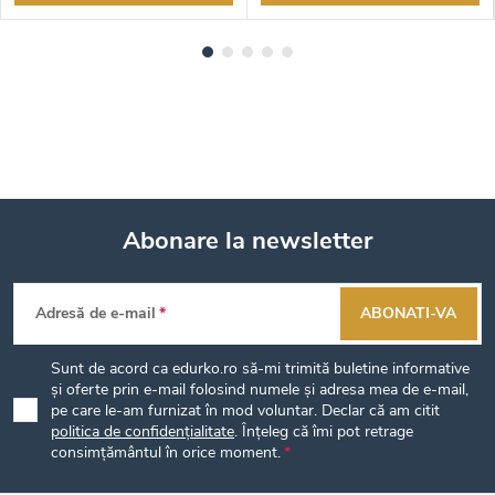
Abonare la newsletter
S
Adresă de e-mail
ABONATI-VA
u
Sunt de acord ca edurko.ro să-mi trimită buletine informative
b
și oferte prin e-mail folosind numele și adresa mea de e-mail,
pe care le-am furnizat în mod voluntar. Declar că am citit
politica de confidențialitate
. Înțeleg că îmi pot retrage
s
consimțământul în orice moment.