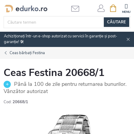
Treci
COŞ
DE
la
CUMPĂRĂ
conținut
CĂUTARE
Achiziționați într-un e-shop autorizat cu servicii în garanție și post-
garanție! 🛠️
Ceas bărbați Festina
Ceas Festina 20668/1
Până la 100 de zile pentru returnarea bunurilor.
Vânzător autorizat
Cod:
20668/1