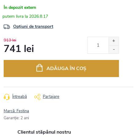
În depozit extern
2026.8.17
Opțiuni de transport
913 lei
741 lei
Evaluare
preţ:
ADĂUGA ÎN COŞ
Întreabă
Partajare
Marcă:
Festina
Garanţie
:
2 ani
Clientul stăpânul nostru