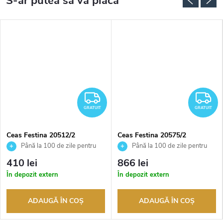
RATUIT
GRATUIT
G
GRATUIT
GRATUIT
Ceas Festina 20512/2
Ceas Festina 20575/2
Până la 100 de zile pentru
Până la 100 de zile pentru
returnarea bunurilor. Vânzător
returnarea bunurilor. Vânzător
410 lei
866 lei
autorizat
autorizat
În depozit extern
În depozit extern
ADAUGĂ ÎN COŞ
ADAUGĂ ÎN COŞ