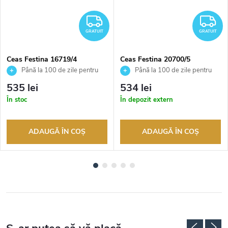
RATUIT
GRATUIT
G
GRATUIT
GRATUIT
Ceas Festina 16719/4
Ceas Festina 20700/5
Până la 100 de zile pentru
Până la 100 de zile pentru
returnarea bunurilor. Vânzător
returnarea bunurilor. Vânzător
535 lei
534 lei
autorizat
autorizat
În stoc
În depozit extern
ADAUGĂ ÎN COŞ
ADAUGĂ ÎN COŞ