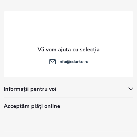
l
info
@
edurko.ro
Informații pentru voi
Acceptăm plăţi online