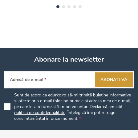
Abonare la newsletter
S
Adresă de e-mail
ABONATI-VA
u
Sunt de acord ca edurko.ro să-mi trimită buletine informative
b
și oferte prin e-mail folosind numele și adresa mea de e-mail,
pe care le-am furnizat în mod voluntar. Declar că am citit
politica de confidențialitate
. Înțeleg că îmi pot retrage
s
consimțământul în orice moment.
o