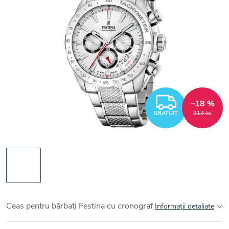
GRATUI
–18 %
GRATUIT
913 lei
Ceas pentru bărbați Festina cu cronograf
Informaţii detaliate