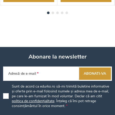
Abonare la newsletter
S
Adresă de e-mail
ABONATI-VA
u
Sunt de acord ca edurko.ro să-mi trimită buletine informative
b
și oferte prin e-mail folosind numele și adresa mea de e-mail,
pe care le-am furnizat în mod voluntar. Declar că am citit
politica de confidențialitate
. Înțeleg că îmi pot retrage
s
consimțământul în orice moment.