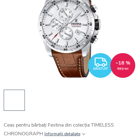
GRATUI
–18 %
GRATUIT
862 lei
Ceas pentru bărbați Festina din colecția TIMELESS
CHRONOGRAPH
Informaţii detaliate