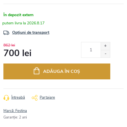
În depozit extern
2026.8.17
Opțiuni de transport
862 lei
700 lei
Evaluare
preţ:
ADĂUGA ÎN COŞ
Întreabă
Partajare
Marcă:
Festina
Garanţie
:
2 ani