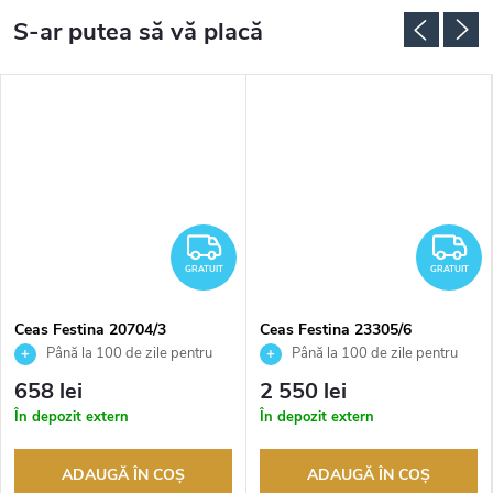
RATUIT
GRATUIT
G
GRATUIT
GRATUIT
Ceas Festina 20704/3
Ceas Festina 23305/6
Până la 100 de zile pentru
Până la 100 de zile pentru
returnarea bunurilor. Vânzător
returnarea bunurilor. Vânzător
658 lei
2 550 lei
autorizat
autorizat
În depozit extern
În depozit extern
ADAUGĂ ÎN COŞ
ADAUGĂ ÎN COŞ