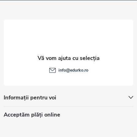
o
l
info
@
edurko.ro
Informații pentru voi
Acceptăm plăţi online