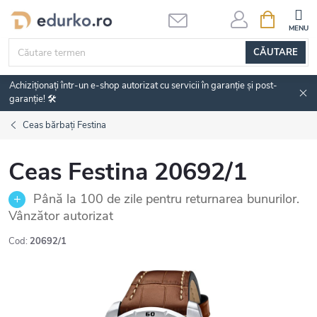
Treci
COŞ
DE
la
CUMPĂRĂ
conținut
CĂUTARE
Achiziționați într-un e-shop autorizat cu servicii în garanție și post-
garanție! 🛠️
Ceas bărbați Festina
Ceas Festina 20692/1
Până la 100 de zile pentru returnarea bunurilor.
Vânzător autorizat
Cod:
20692/1