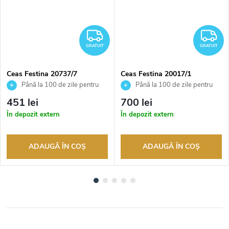
RATUIT
GRATUIT
G
GRATUIT
GRATUIT
Ceas Festina 20737/7
Ceas Festina 20017/1
Până la 100 de zile pentru
Până la 100 de zile pentru
returnarea bunurilor. Vânzător
returnarea bunurilor. Vânzător
451 lei
700 lei
autorizat
autorizat
În depozit extern
În depozit extern
ADAUGĂ ÎN COŞ
ADAUGĂ ÎN COŞ