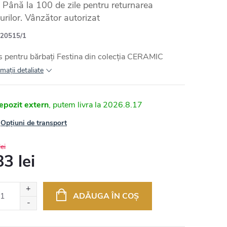
Până la 100 de zile pentru returnarea
urilor. Vânzător autorizat
20515/1
 pentru bărbați Festina din colecția CERAMIC
maţii detaliate
epozit extern
2026.8.17
Opțiuni de transport
ei
3 lei
uare
ADĂUGA ÎN COŞ