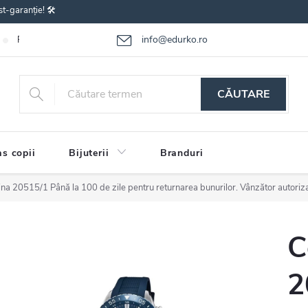
st-garanție! 🛠️
info@edurko.ro
Reclamațiile bunurilor
Întrebări frecvente
Termenii și condițiile
CĂUTARE
s copii
Bijuterii
Branduri
tina 20515/1
Până la 100 de zile pentru returnarea bunurilor. Vânzător autoriz
C
2