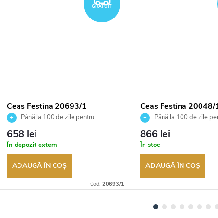
GRATUIT
Ceas Festina 20693/1
Ceas Festina 20048/
Până la 100 de zile pentru
Până la 100 de zile pe
returnarea bunurilor. Vânzător
returnarea bunurilor. Vânză
658 lei
866 lei
autorizat
autorizat
În depozit extern
În stoc
ADAUGĂ ÎN COŞ
ADAUGĂ ÎN COŞ
Cod:
20693/1