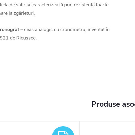
ticla de safir se caracterizează prin rezistența foarte
are la zgârieturi.
ronograf
– ceas analogic cu cronometru, inventat în
821 de Rieussec.
Produse aso
TUIT
GRATUIT