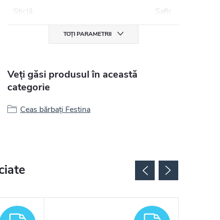
Sticlă
:
Safir
TOȚI PARAMETRII
Veți găsi produsul în această
categorie
Ceas bărbați Festina
ciate
GRATUIT
GRATUIT