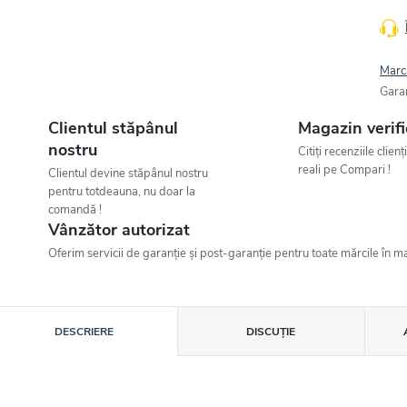
Marc
Gara
Clientul stăpânul
Magazin verifi
nostru
Citiți recenziile clienț
reali pe Compari !
Clientul devine stăpânul nostru
pentru totdeauna, nu doar la
comandă !
Vânzător autorizat
Oferim servicii de garanție și post-garanție pentru toate mărcile în ma
DESCRIERE
DISCUŢIE