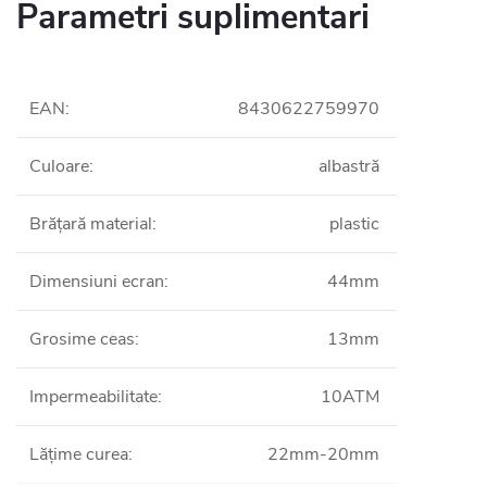
Parametri suplimentari
EAN
:
8430622759970
Culoare
:
albastră
Brățară material
:
plastic
Dimensiuni ecran
:
44mm
Grosime ceas
:
13mm
Impermeabilitate
:
10ATM
Lățime curea
:
22mm-20mm