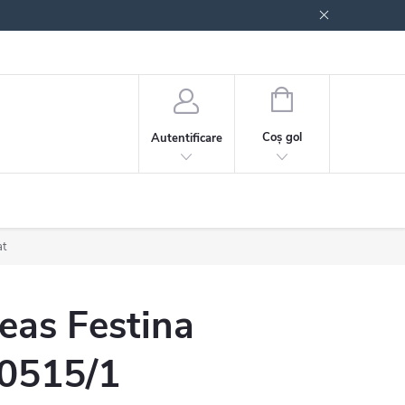
 generale
Politica de confidențialitate
COŞ
DE
Coş gol
Autentificare
CUMPĂRĂTURI
at
eas Festina
0515/1