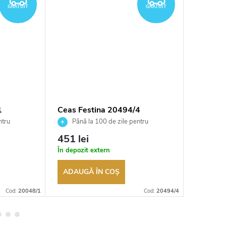
GRATUIT
GRATUIT
1
Ceas Festina 20494/4
Ceas Fe
ntru
Până la 100 de zile pentru
Până 
tor
returnarea bunurilor. Vânzător
returnarea
451 lei
576 le
autorizat
autorizat
În depozit extern
În depozi
ADAUGĂ ÎN COŞ
ADAUG
Cod:
20048/1
Cod:
20494/4