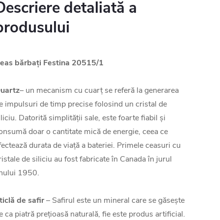
Descriere detaliată a
produsului
eas bărbați Festina 20515/1
uartz
– un mecanism cu cuarț se referă la generarea
e impulsuri de timp precise folosind un cristal de
iliciu. Datorită simplității sale, este foarte fiabil și
onsumă doar o cantitate mică de energie, ceea ce
fectează durata de viață a bateriei. Primele ceasuri cu
ristale de siliciu au fost fabricate în Canada în jurul
nului 1950.
ticlă de safir
– Safirul este un mineral care se găsește
ie ca piatră prețioasă naturală, fie este produs artificial.