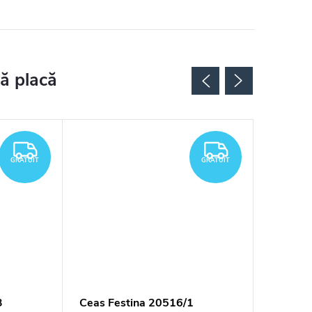
GRATUIT
GRATUIT
GRATUIT
GRATUIT
3
Ceas Festina 20516/1
Ceas Fe