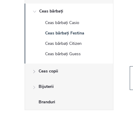
r
Ceas bărbați
ă
Ceas bărbați Casio
l
Ceas bărbați Festina
a
Ceas bărbați Citizen
Ceas bărbați Guess
t
Ceas copii
e
r
Bijuterii
a
Branduri
l