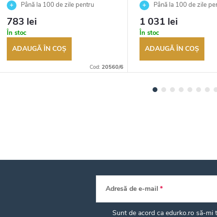
Până la 100 de zile pentru
Până la 100 de zile pe
returnarea bunurilor. Vânzător
returnarea bunurilor. Vânză
783 lei
1 031 lei
autorizat
autorizat
În stoc
În stoc
ADAUGĂ ÎN COŞ
ADAUGĂ ÎN COŞ
Cod:
20560/6
Adresă de e-mail
Sunt de acord ca edurko.ro să-mi tr