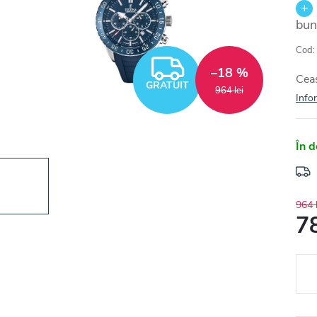
bun
Cod:
GRATUIT
–18 %
Ceas
GRATUIT
964 lei
Infor
În d
964 l
78
Eval
preţ: