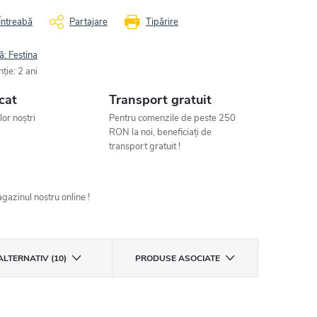
Întreabă
Partajare
Tipărire
ă:
Festina
nţie
:
2 ani
cat
Transport gratuit
ilor noștri
Pentru comenzile de peste 250
RON la noi, beneficiați de
transport gratuit !
gazinul nostru online !
ALTERNATIV (10)
PRODUSE ASOCIATE