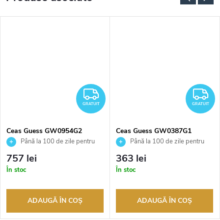
RATUIT
GRATUIT
G
GRATUIT
GRATUIT
Ceas Guess GW0954G2
Ceas Guess GW0387G1
Până la 100 de zile pentru
Până la 100 de zile pentru
returnarea bunurilor. Vânzător
returnarea bunurilor. Vânzător
757 lei
363 lei
autorizat
autorizat
În stoc
În stoc
ADAUGĂ ÎN COŞ
ADAUGĂ ÎN COŞ