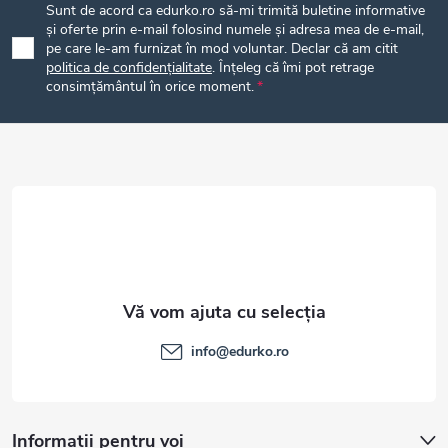
Sunt de acord ca edurko.ro să-mi trimită buletine informative
b
și oferte prin e-mail folosind numele și adresa mea de e-mail,
pe care le-am furnizat în mod voluntar. Declar că am citit
politica de confidențialitate
. Înțeleg că îmi pot retrage
s
consimțământul în orice moment.
o
l
info
@
edurko.ro
Informații pentru voi