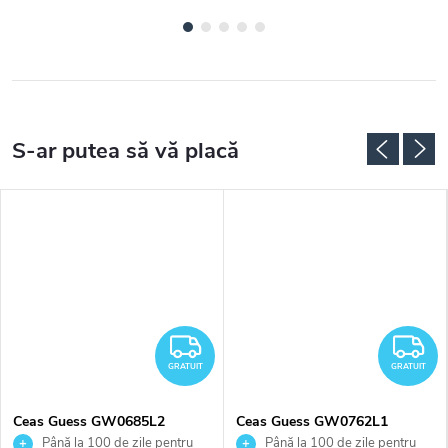
RATUIT
GRATUIT
G
GRATUIT
GRATUIT
Ceas Guess GW0685L2
Ceas Guess GW0762L1
Până la 100 de zile pentru
Până la 100 de zile pentru