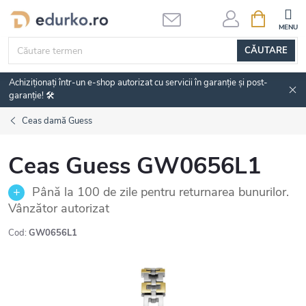
Treci
COŞ
DE
la
CUMPĂRĂ
conținut
CĂUTARE
Achiziționați într-un e-shop autorizat cu servicii în garanție și post-
garanție! 🛠️
Ceas damă Guess
Ceas Guess GW0656L1
Până la 100 de zile pentru returnarea bunurilor.
Vânzător autorizat
Cod:
GW0656L1