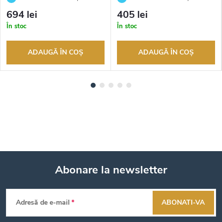
returnarea bunurilor. Vânzător
returnarea bunurilor. Vânzător
694 lei
405 lei
autorizat
autorizat
În stoc
În stoc
ADAUGĂ ÎN COŞ
ADAUGĂ ÎN COŞ
Abonare la newsletter
S
Adresă de e-mail
ABONATI-VA
u