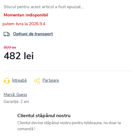
Stocul pentru acest articol a fost epuizat…
Momentan indisponibil
2026.9.4
Opțiuni de transport
809 lei
482 lei
Evaluare
preţ:
Întreabă
Partajare
Marcă:
Guess
Garanţie
:
2 ani
Clientul stăpânul nostru
Clientul devine stăpânul nostru pentru totdeauna, nu doar la
comandă !