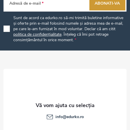
Adresă de e-mail
ABONATI-VA
u
Sunt de acord ca edurko.ro să-mi trimită buletine informative
b
și oferte prin e-mail folosind numele și adresa mea de e-mail,
pe care le-am furnizat în mod voluntar. Declar că am citit
politica de confidențialitate
. Înțeleg că îmi pot retrage
s
consimțământul în orice moment.
o
l
info
@
edurko.ro