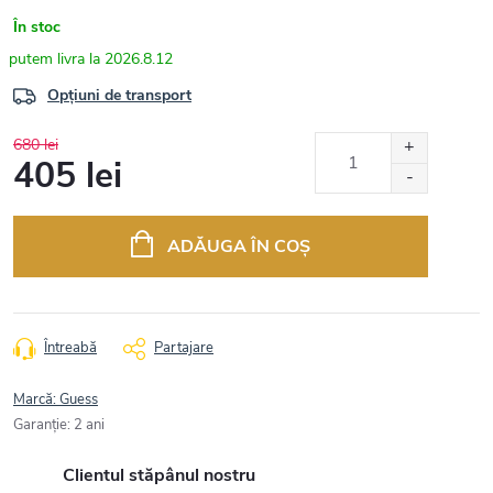
În stoc
2026.8.12
Opțiuni de transport
680 lei
405 lei
Evaluare
preţ:
ADĂUGA ÎN COŞ
Întreabă
Partajare
Marcă:
Guess
Garanţie
:
2 ani
Clientul stăpânul nostru