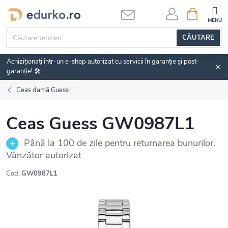
Treci
COŞ
DE
la
CUMPĂRĂ
conținut
CĂUTARE
Achiziționați într-un e-shop autorizat cu servicii în garanție și post-
garanție! 🛠️
Ceas damă Guess
Ceas Guess GW0987L1
Până la 100 de zile pentru returnarea bunurilor.
Vânzător autorizat
Cod:
GW0987L1