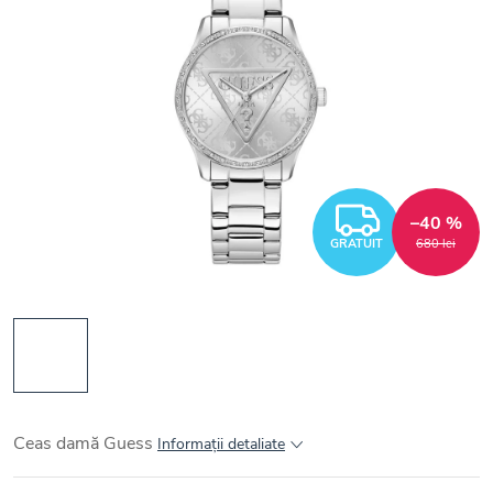
GRATUI
–40 %
GRATUIT
680 lei
Ceas damă Guess
Informaţii detaliate