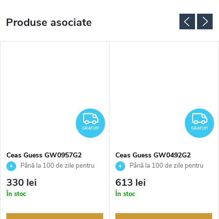
Produse asociate
RATUIT
GRATUIT
G
GRATUIT
GRATUIT
Ceas Guess GW0957G2
Ceas Guess GW0492G2
Până la 100 de zile pentru
Până la 100 de zile pentru
returnarea bunurilor. Vânzător
returnarea bunurilor. Vânzător
330 lei
613 lei
autorizat
autorizat
În stoc
În stoc