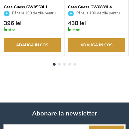
Ceas Guess GW0550L1
Ceas Guess GW0839L4
Până la 100 de zile pentru
Până la 100 de zile pentru
returnarea bunurilor. Vânzător
returnarea bunurilor. Vânzător
396 lei
438 lei
autorizat
autorizat
În stoc
În stoc
ADAUGĂ ÎN COŞ
ADAUGĂ ÎN COŞ
Abonare la newsletter
S