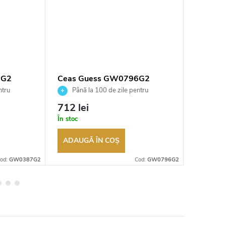
7G2
Ceas Guess GW0796G2
Ceas G
ntru
Până la 100 de zile pentru
Până 
tor
returnarea bunurilor. Vânzător
returnarea
712 lei
536 le
autorizat
autorizat
În stoc
În stoc
ADAUGĂ ÎN COŞ
ADAUG
od:
GW0387G2
Cod:
GW0796G2