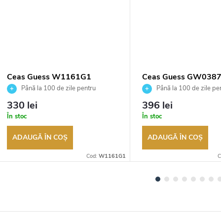
Ceas Guess W1161G1
Ceas Guess GW038
Până la 100 de zile pentru
Până la 100 de zile pe
returnarea bunurilor. Vânzător
returnarea bunurilor. Vânză
330 lei
396 lei
autorizat
autorizat
În stoc
În stoc
ADAUGĂ ÎN COŞ
ADAUGĂ ÎN COŞ
Cod:
W1161G1
C