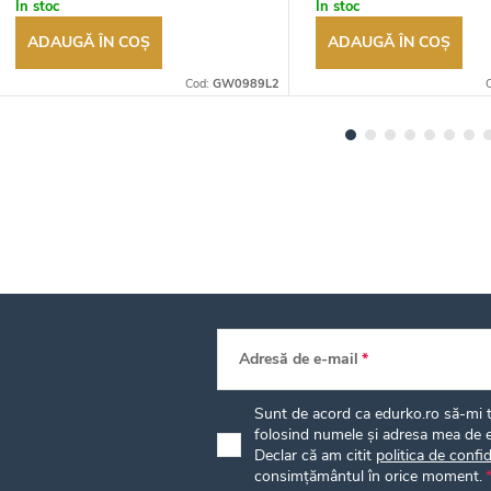
În stoc
În stoc
ADAUGĂ ÎN COŞ
ADAUGĂ ÎN COŞ
Cod:
GW0989L2
Adresă de e-mail
Sunt de acord ca edurko.ro să-mi tr
folosind numele și adresa mea de e
Declar că am citit
politica de confid
consimțământul în orice moment.