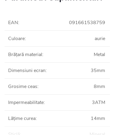
EAN
:
091661538759
Culoare
:
aurie
Brățară material
:
Metal
Dimensiuni ecran
:
35mm
Grosime ceas
:
8mm
Impermeabilitate
:
3ATM
Lățime curea
:
14mm
Sticlă
:
Mineral