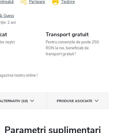
Întreabă
Partajare
Tipărire
ă:
Guess
nţie
:
2 ani
cat
Transport gratuit
ilor noștri
Pentru comenzile de peste 250
RON la noi, beneficiați de
transport gratuit !
gazinul nostru online !
ALTERNATIV (10)
PRODUSE ASOCIATE
Parametri suplimentari