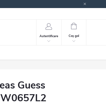
 generale
Politica de confidențialitate
COŞ
DE
Coş gol
Autentificare
CUMPĂRĂTURI
eas Guess
W0657L2