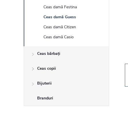
r
Ceas damă Festina
ă
Ceas damă Guess
l
Ceas damă Citizen
Ceas damă Casio
a
Ceas bărbați
t
Ceas copii
e
r
Bijuterii
a
Branduri
l