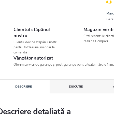
Marc
Gara
Clientul stăpânul
Magazin verifi
nostru
Citiți recenziile clienț
reali pe Compari !
Clientul devine stăpânul nostru
pentru totdeauna, nu doar la
comandă !
Vânzător autorizat
Oferim servicii de garanție și post-garanție pentru toate mărcile în ma
DESCRIERE
DISCUŢIE
Descriere detaliată a