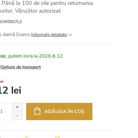
Până la 100 de zile pentru returnarea
urilor. Vânzător autorizat
GW0657L2
s damă Guess
Informaţii detaliate
toc
2026.8.12
Opțiuni de transport
ei
2 lei
uare
ADĂUGA ÎN COŞ