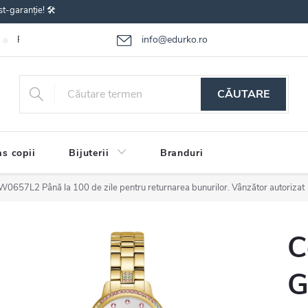
st-garanție! 🛠️
info@edurko.ro
Reclamațiile bunurilor
Întrebări frecvente
Termenii și condițiile
CĂUTARE
s copii
Bijuterii
Branduri
 GW0657L2
Până la 100 de zile pentru returnarea bunurilor. Vânzător autorizat
C
G