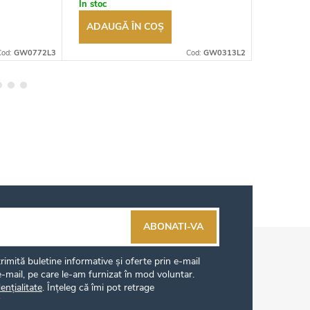
În stoc
În stoc
ADAUGĂ ÎN COŞ
ADAUG
Cod:
GW0772L3
Cod:
GW0313L2
ABONATI-VA
imită buletine informative și oferte prin e-mail
-mail, pe care le-am furnizat în mod voluntar.
ențialitate
. Înțeleg că îmi pot retrage