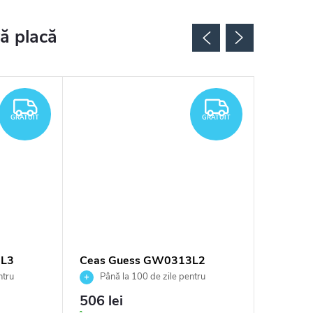
GRATUIT
GRATUIT
GRATUIT
GRATUIT
2L3
Ceas Guess GW0313L2
Ceas G
ntru
Până la 100 de zile pentru
Până 
tor
returnarea bunurilor. Vânzător
returnarea
506 lei
573 le
autorizat
autorizat