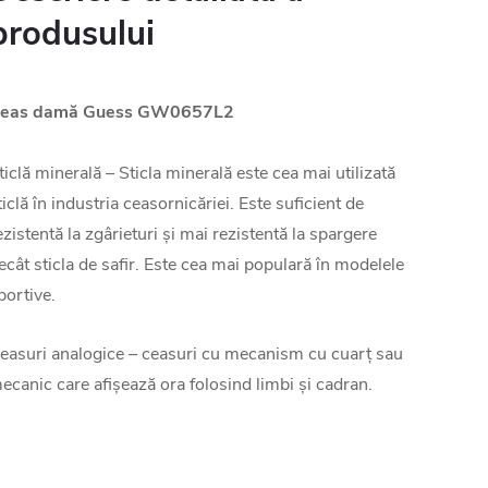
produsului
eas damă Guess GW0657L2
ticlă minerală – Sticla minerală este cea mai utilizată
ticlă în industria ceasornicăriei. Este suficient de
ezistentă la zgârieturi și mai rezistentă la spargere
ecât sticla de safir. Este cea mai populară în modelele
portive.
easuri analogice – ceasuri cu mecanism cu cuarț sau
ecanic care afișează ora folosind limbi și cadran.