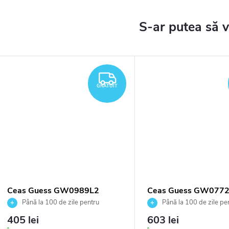
TUIT
GRATUIT
GRATUIT
Ceas Guess GW0989L2
Ceas Guess GW077
Până la 100 de zile pentru
Până la 100 de zile pe
returnarea bunurilor. Vânzător
returnarea bunurilor. Vânză
405 lei
603 lei
autorizat
autorizat