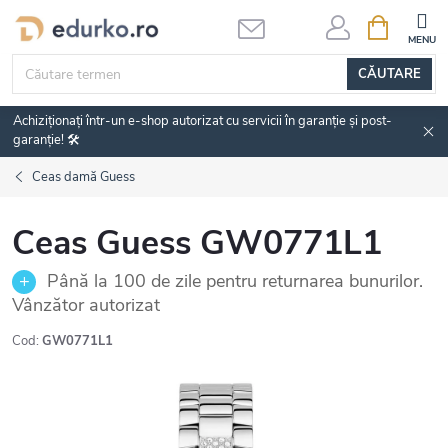
Treci
COŞ
DE
la
CUMPĂRĂ
conținut
CĂUTARE
Achiziționați într-un e-shop autorizat cu servicii în garanție și post-
garanție! 🛠️
Ceas damă Guess
Ceas Guess GW0771L1
Până la 100 de zile pentru returnarea bunurilor.
Vânzător autorizat
Cod:
GW0771L1