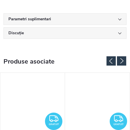
Parametri suplimentari
Discuţie
Produse asociate
RATUIT
GRATUIT
G
GRATUIT
GRATUIT