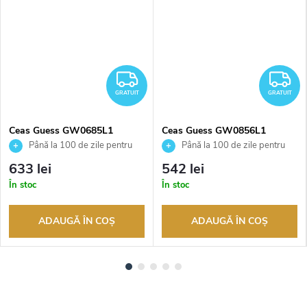
RATUIT
GRATUIT
G
GRATUIT
GRATUIT
Ceas Guess GW0685L1
Ceas Guess GW0856L1
Până la 100 de zile pentru
Până la 100 de zile pentru
returnarea bunurilor. Vânzător
returnarea bunurilor. Vânzător
633 lei
542 lei
autorizat
autorizat
În stoc
În stoc
ADAUGĂ ÎN COŞ
ADAUGĂ ÎN COŞ