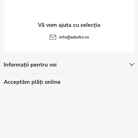
info
@
edurko.ro
Informații pentru voi
Acceptăm plăţi online