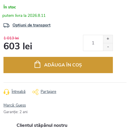
În stoc
2026.8.11
Opțiuni de transport
1 013 lei
603 lei
Evaluare
preţ:
ADĂUGA ÎN COŞ
Întreabă
Partajare
Marcă:
Guess
Garanţie
:
2 ani
Clientul stăpânul nostru