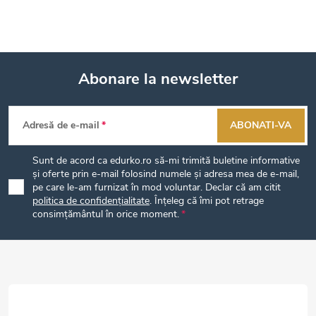
Abonare la newsletter
S
Adresă de e-mail
ABONATI-VA
u
Sunt de acord ca edurko.ro să-mi trimită buletine informative
b
și oferte prin e-mail folosind numele și adresa mea de e-mail,
pe care le-am furnizat în mod voluntar. Declar că am citit
politica de confidențialitate
. Înțeleg că îmi pot retrage
s
consimțământul în orice moment.
o
l