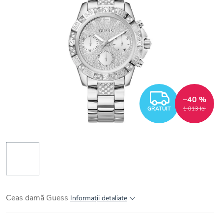
GRATUI
–40 %
GRATUIT
1 013 lei
Ceas damă Guess
Informaţii detaliate