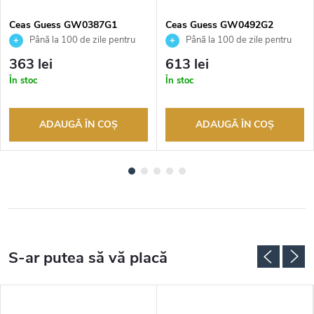
Ceas Guess GW0387G1
Ceas Guess GW0492G2
Până la 100 de zile pentru
Până la 100 de zile pentru
returnarea bunurilor. Vânzător
returnarea bunurilor. Vânzător
363 lei
613 lei
autorizat
autorizat
În stoc
În stoc
ADAUGĂ ÎN COŞ
ADAUGĂ ÎN COŞ