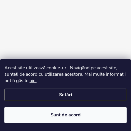
Acest site utilizează cookie-uri. Navigând pe acest site,
sunteți de acord cu utilizarea acestora. Mai multe informații
pot fi găsite
aici
Setări
Drepturi de autor 2026
Edurko.ro
. Toate drepturile rezervate.
Sunt de acord
Creat de Shoptet