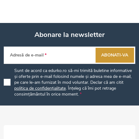
Abonare la newsletter
S
Adresă de e-mail
ABONATI-VA
u
Sunt de acord ca edurko.ro să-mi trimită buletine informative
b
și oferte prin e-mail folosind numele și adresa mea de e-mail,
pe care le-am furnizat în mod voluntar. Declar că am citit
politica de confidențialitate
. Înțeleg că îmi pot retrage
s
consimțământul în orice moment.
o
l