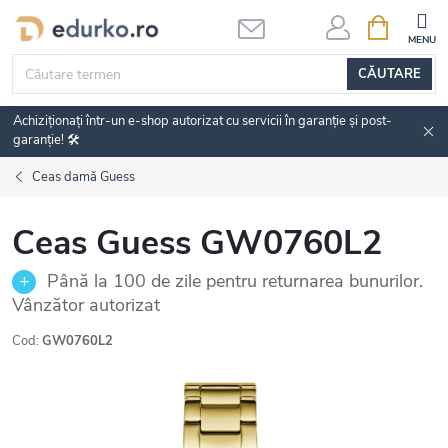
Treci
COŞ
DE
la
CUMPĂRĂ
conținut
CĂUTARE
Achiziționați într-un e-shop autorizat cu servicii în garanție și post-
garanție! 🛠️
Ceas damă Guess
Ceas Guess GW0760L2
Până la 100 de zile pentru returnarea bunurilor.
Vânzător autorizat
Cod:
GW0760L2