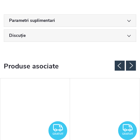
Parametri suplimentari
Discuţie
Produse asociate
RATUIT
GRATUIT
G
GRATUIT
GRATUIT