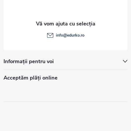
info
@
edurko.ro
Informații pentru voi
Acceptăm plăţi online