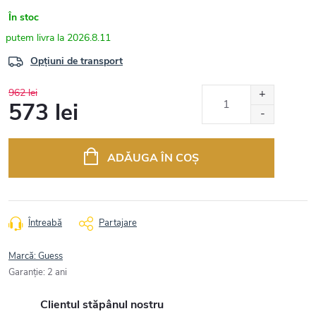
În stoc
2026.8.11
Opțiuni de transport
962 lei
573 lei
Evaluare
preţ:
ADĂUGA ÎN COŞ
Întreabă
Partajare
Marcă:
Guess
Garanţie
:
2 ani
Clientul stăpânul nostru