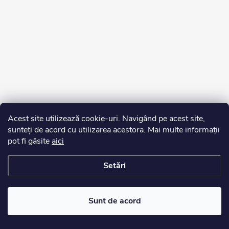
Acest site utilizează cookie-uri. Navigând pe acest site,
sunteți de acord cu utilizarea acestora. Mai multe informații
pot fi găsite
aici
Setări
Drepturi de autor 2026
Edurko.ro
. Toate drepturile rezervate.
Sunt de acord
Creat de Shoptet