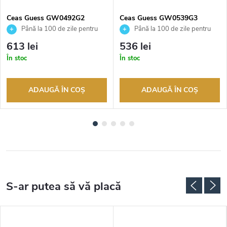
Ceas Guess GW0492G2
Ceas Guess GW0539G3
Până la 100 de zile pentru
Până la 100 de zile pentru
returnarea bunurilor. Vânzător
returnarea bunurilor. Vânzător
613 lei
536 lei
autorizat
autorizat
În stoc
În stoc
ADAUGĂ ÎN COŞ
ADAUGĂ ÎN COŞ