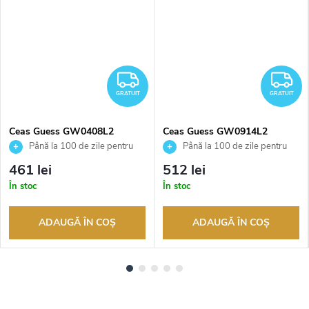
RATUIT
GRATUIT
G
GRATUIT
GRATUIT
Ceas Guess GW0408L2
Ceas Guess GW0914L2
Până la 100 de zile pentru
Până la 100 de zile pentru
returnarea bunurilor. Vânzător
returnarea bunurilor. Vânzător
461 lei
512 lei
autorizat
autorizat
În stoc
În stoc
ADAUGĂ ÎN COŞ
ADAUGĂ ÎN COŞ