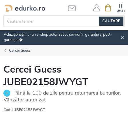
Treci
COŞ
DE
la
CUMPĂRĂ
conținut
CĂUTARE
Achiziționați într-un e-shop autorizat cu servicii în garanție și post-
garanție! 🛠️
Cercei Guess
Cercei Guess
JUBE02158JWYGT
Până la 100 de zile pentru returnarea bunurilor.
Vânzător autorizat
Cod:
JUBE02158JWYGT