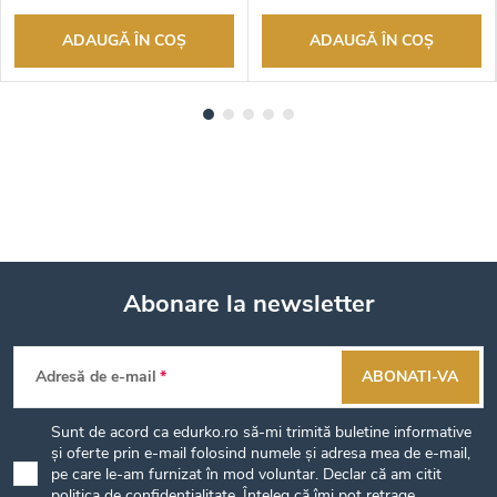
ADAUGĂ ÎN COŞ
ADAUGĂ ÎN COŞ
Abonare la newsletter
S
Adresă de e-mail
ABONATI-VA
u
Sunt de acord ca edurko.ro să-mi trimită buletine informative
b
și oferte prin e-mail folosind numele și adresa mea de e-mail,
pe care le-am furnizat în mod voluntar. Declar că am citit
politica de confidențialitate
. Înțeleg că îmi pot retrage