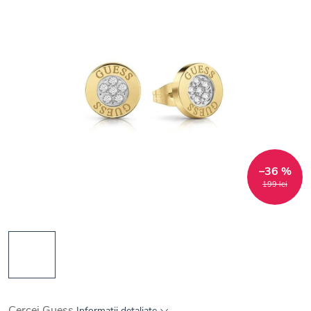
–36 %
199 lei
Cercei Guess
Informaţii detaliate