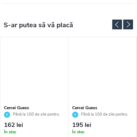
Cercei Guess
Cercei Guess
JUBE04609JWYGT
JUBE05021JWRHT
Până la 100 de zile pentru
Până la 100 de zile pentru
returnarea bunurilor. Vânzător
returnarea bunurilor. Vânzător
162 lei
195 lei
autorizat
autorizat
În stoc
În stoc