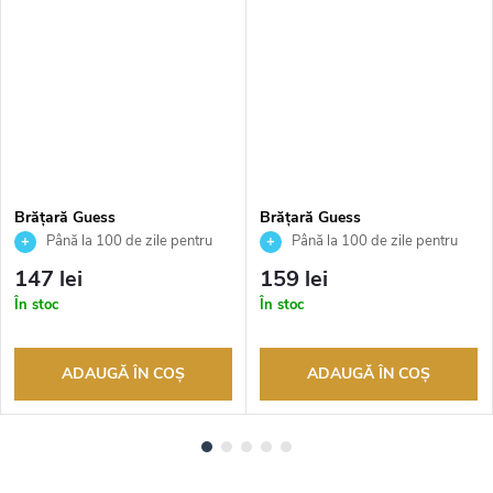
Brățară Guess
Brățară Guess
JUBB05546JWYGS
JUBB02137JWRHS
Până la 100 de zile pentru
Până la 100 de zile pentru
returnarea bunurilor. Vânzător
returnarea bunurilor. Vânzător
147 lei
159 lei
autorizat
autorizat
În stoc
În stoc
ADAUGĂ ÎN COŞ
ADAUGĂ ÎN COŞ