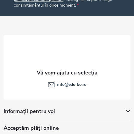
s
consimțământul în orice moment.
o
l
info
@
edurko.ro
Informații pentru voi
Acceptăm plăţi online