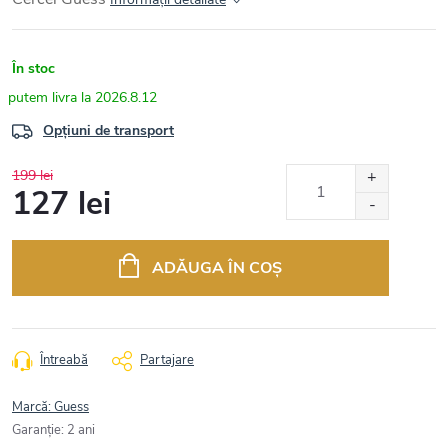
În stoc
2026.8.12
Opțiuni de transport
199 lei
127 lei
Evaluare
preţ:
ADĂUGA ÎN COŞ
Întreabă
Partajare
Marcă:
Guess
Garanţie
:
2 ani