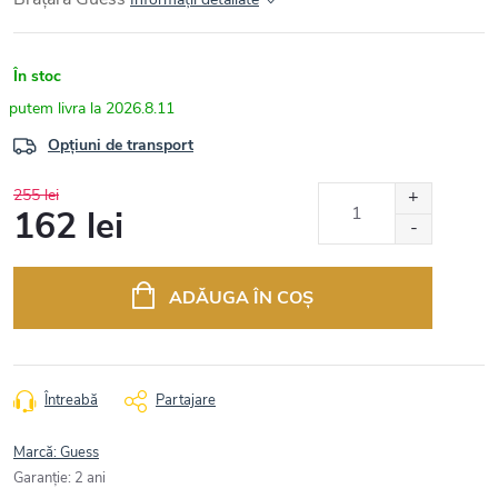
În stoc
2026.8.11
Opțiuni de transport
255 lei
162 lei
Evaluare
preţ:
ADĂUGA ÎN COŞ
Întreabă
Partajare
Marcă:
Guess
Garanţie
:
2 ani