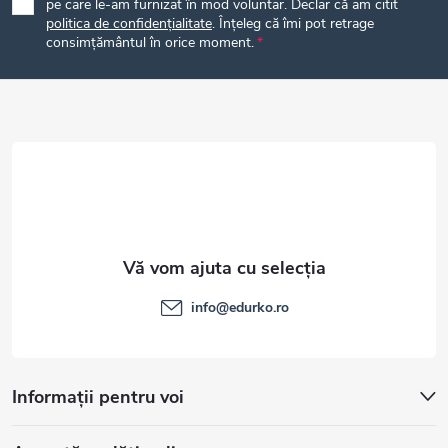
pe care le-am furnizat în mod voluntar. Declar că am citit
politica de confidențialitate
. Înțeleg că îmi pot retrage
s
consimțământul în orice moment.
o
l
info
@
edurko.ro
Informații pentru voi