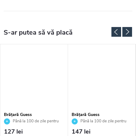
Brățară Guess
Brățară Guess
JUBB02248JWYGS
JUBB04163JWRHS
Până la 100 de zile pentru
Până la 100 de zile pentru
returnarea bunurilor. Vânzător
returnarea bunurilor. Vânzător
127 lei
147 lei
autorizat
autorizat