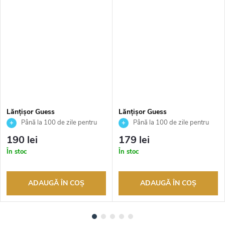
Lănțișor Guess
Lănțișor Guess
JUBN03124JWRHT
JUBN04162JWRHT
Până la 100 de zile pentru
Până la 100 de zile pentru
returnarea bunurilor. Vânzător
returnarea bunurilor. Vânzător
190 lei
179 lei
autorizat
autorizat
În stoc
În stoc
ADAUGĂ ÎN COŞ
ADAUGĂ ÎN COŞ