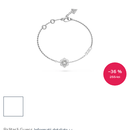
–36 %
255 lei
Brățară Guess
Informaţii detaliate