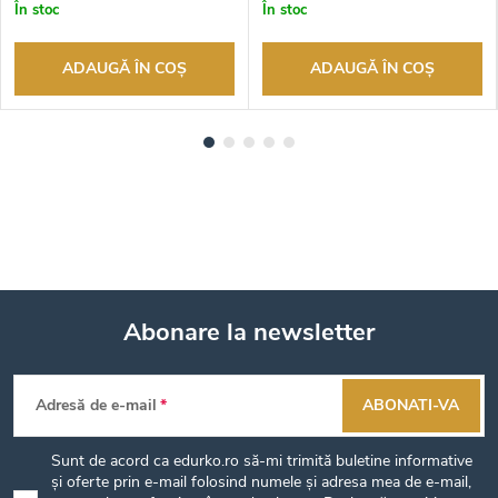
În stoc
În stoc
ADAUGĂ ÎN COŞ
ADAUGĂ ÎN COŞ
Abonare la newsletter
S
Adresă de e-mail
ABONATI-VA
u
Sunt de acord ca edurko.ro să-mi trimită buletine informative
b
și oferte prin e-mail folosind numele și adresa mea de e-mail,