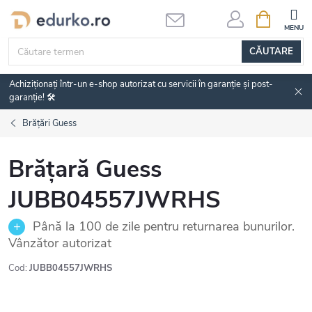
Treci
COŞ
DE
la
CUMPĂRĂ
conținut
CĂUTARE
Achiziționați într-un e-shop autorizat cu servicii în garanție și post-
garanție! 🛠️
Brățări Guess
Brățară Guess
JUBB04557JWRHS
Până la 100 de zile pentru returnarea bunurilor.
Vânzător autorizat
Cod:
JUBB04557JWRHS