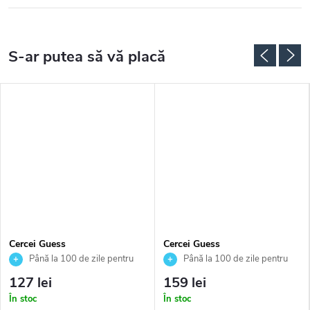
Cercei Guess
Cercei Guess
JUBE02247JWYGT
JUBE05465JWYGT
Până la 100 de zile pentru
Până la 100 de zile pentru
returnarea bunurilor. Vânzător
returnarea bunurilor. Vânzător
127 lei
159 lei
autorizat
autorizat
În stoc
În stoc