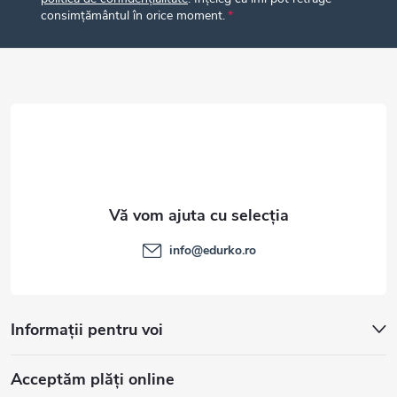
s
consimțământul în orice moment.
o
l
info
@
edurko.ro
Informații pentru voi
Acceptăm plăţi online