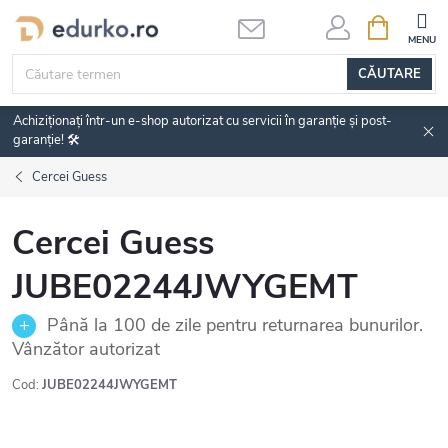
Treci
COŞ
DE
la
CUMPĂRĂ
conținut
CĂUTARE
Achiziționați într-un e-shop autorizat cu servicii în garanție și post-
garanție! 🛠️
Cercei Guess
Cercei Guess
JUBE02244JWYGEMT
Până la 100 de zile pentru returnarea bunurilor.
Vânzător autorizat
Cod:
JUBE02244JWYGEMT