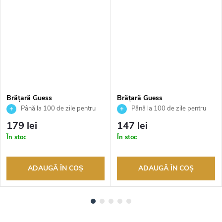
Brățară Guess
Brățară Guess
JUBB05237JWRHS
JUBB04163JWRHS
Până la 100 de zile pentru
Până la 100 de zile pentru
returnarea bunurilor. Vânzător
returnarea bunurilor. Vânzător
179 lei
147 lei
autorizat
autorizat
În stoc
În stoc
ADAUGĂ ÎN COŞ
ADAUGĂ ÎN COŞ