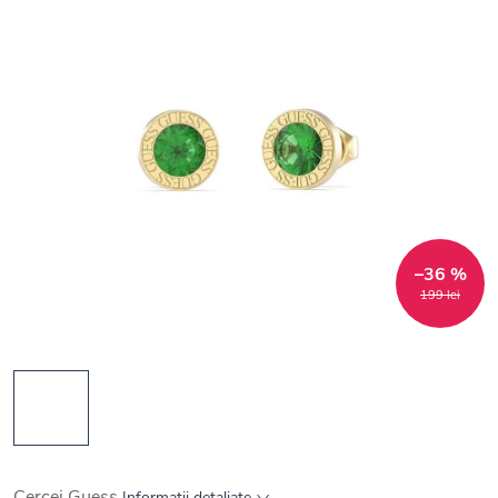
–36 %
199 lei
Cercei Guess
Informaţii detaliate