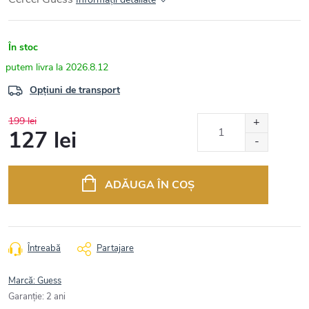
În stoc
2026.8.12
Opțiuni de transport
199 lei
127 lei
Evaluare
preţ:
ADĂUGA ÎN COŞ
Întreabă
Partajare
Marcă:
Guess
Garanţie
:
2 ani