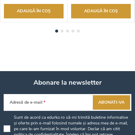
ADAUGĂ ÎN COŞ
ADAUGĂ ÎN COŞ
Abonare la newsletter
S
Adresă de e-mail
ABONATI-VA
u
Sunt de acord ca edurko.ro să-mi trimită buletine informative
b
și oferte prin e-mail folosind numele și adresa mea de e-mail,
pe care le-am furnizat în mod voluntar. Declar că am citit
politica de confidențialitate
. Înțeleg că îmi pot retrage