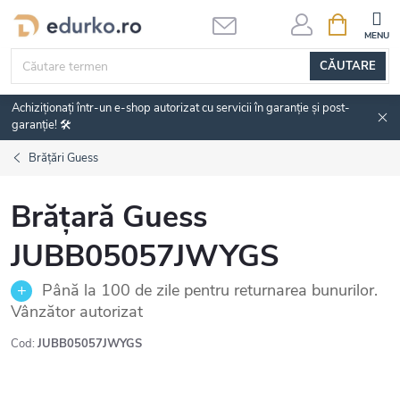
Treci
COŞ
DE
la
CUMPĂRĂ
conținut
CĂUTARE
Achiziționați într-un e-shop autorizat cu servicii în garanție și post-
garanție! 🛠️
Brățări Guess
Brățară Guess
JUBB05057JWYGS
Până la 100 de zile pentru returnarea bunurilor.
Vânzător autorizat
Cod:
JUBB05057JWYGS