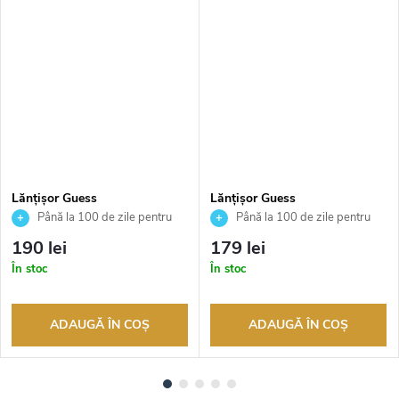
Lănțișor Guess
Lănțișor Guess
JUBN04210JWYGT
JUBN04593JWRHT
Până la 100 de zile pentru
Până la 100 de zile pentru
returnarea bunurilor. Vânzător
returnarea bunurilor. Vânzător
190 lei
179 lei
autorizat
autorizat
În stoc
În stoc
ADAUGĂ ÎN COŞ
ADAUGĂ ÎN COŞ