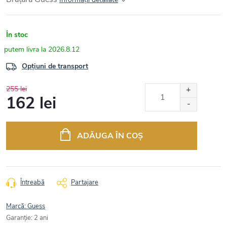
În stoc
2026.8.12
Opțiuni de transport
255 lei
162 lei
Evaluare
preţ:
ADĂUGA ÎN COŞ
Întreabă
Partajare
Marcă:
Guess
Garanţie
:
2 ani