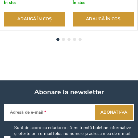
În stoc
În stoc
ADAUGĂ ÎN COŞ
ADAUGĂ ÎN COŞ
Abonare la newsletter
S
Adresă de e-mail
ABONATI-VA
u
Sunt de acord ca edurko.ro să-mi trimită buletine informative
b
și oferte prin e-mail folosind numele și adresa mea de e-mail,