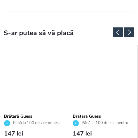
Brățară Guess
Brățară Guess
JUBB04163JWRHS
JUBB05546JWRHS
Până la 100 de zile pentru
Până la 100 de zile pentru
returnarea bunurilor. Vânzător
returnarea bunurilor. Vânzător
147 lei
147 lei
autorizat
autorizat