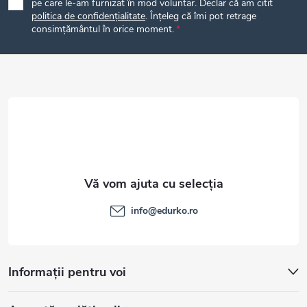
pe care le-am furnizat în mod voluntar. Declar că am citit
politica de confidențialitate
. Înțeleg că îmi pot retrage
s
consimțământul în orice moment.
o
l
info
@
edurko.ro
Informații pentru voi