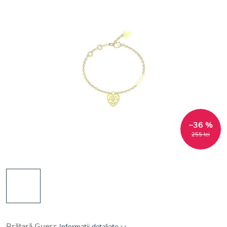
–36 %
255 lei
Brățară Guess
Informaţii detaliate