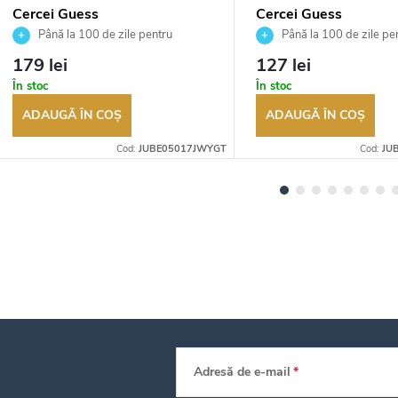
Cercei Guess
Cercei Guess
JUBE05017JWYGT
JUBE02247JWYGT
Până la 100 de zile pentru
Până la 100 de zile pe
returnarea bunurilor. Vânzător
returnarea bunurilor. Vânză
179 lei
127 lei
autorizat
autorizat
În stoc
În stoc
ADAUGĂ ÎN COŞ
ADAUGĂ ÎN COŞ
Cod:
JUBE05017JWYGT
Cod:
JU
Adresă de e-mail