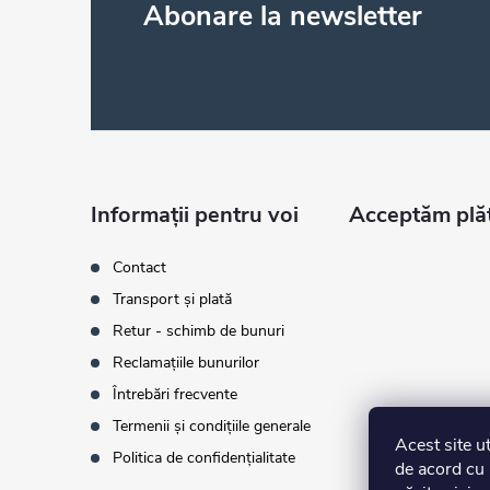
Abonare la newsletter
u
b
s
o
Informații pentru voi
Acceptăm plăţ
l
Contact
Transport și plată
Retur - schimb de bunuri
Reclamațiile bunurilor
Întrebări frecvente
Termenii și condițiile generale
Acest site u
Politica de confidențialitate
de acord cu 