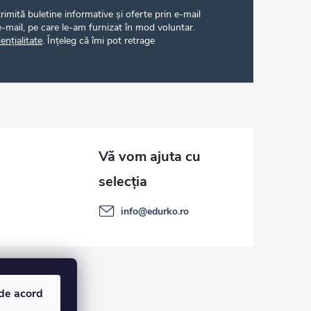
imită buletine informative și oferte prin e-mail
-mail, pe care le-am furnizat în mod voluntar.
ențialitate
. Înțeleg că îmi pot retrage
info
@
edurko.ro
de acord