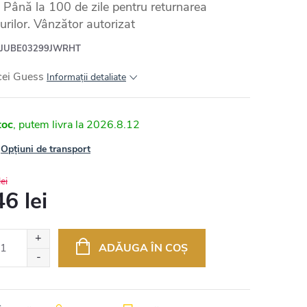
Până la 100 de zile pentru returnarea
urilor. Vânzător autorizat
JUBE03299JWRHT
cei Guess
Informaţii detaliate
toc
2026.8.12
Opțiuni de transport
ei
6 lei
uare
ADĂUGA ÎN COŞ