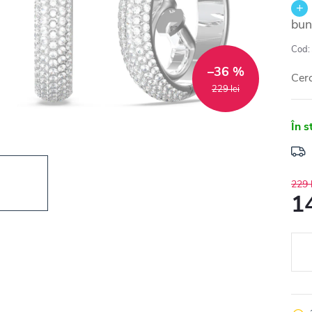
bun
Cod:
–36 %
Cer
229 lei
În s
229 l
14
Eval
preţ: