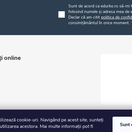
Sunt de acord ca edurko.ro să-mi tr
folosind numele și adresa mea de e
Declar că am citit
politica de confid
consimțământul în orice moment.
i online
tilizează cookie-uri. Navigând pe acest site, sunteți
Sunt 
utilizarea acestora. Mai multe informații pot fi