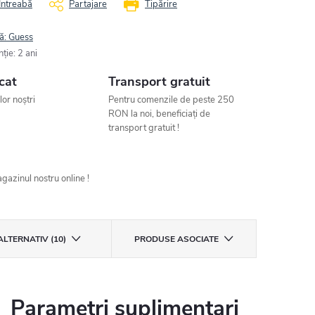
Întreabă
Partajare
Tipărire
ă:
Guess
nţie
:
2 ani
cat
Transport gratuit
ilor noștri
Pentru comenzile de peste 250
RON la noi, beneficiați de
transport gratuit !
gazinul nostru online !
ALTERNATIV (10)
PRODUSE ASOCIATE
Parametri suplimentari