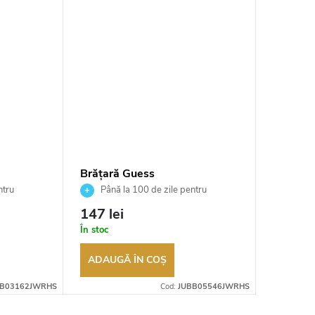
Brățară Guess
Brățară
JUBB05546JWRHS
JUBB0
ntru
Până la 100 de zile pentru
Până 
tor
returnarea bunurilor. Vânzător
returnarea
147 lei
159 le
autorizat
autorizat
În stoc
În stoc
ADAUGĂ ÎN COŞ
ADAUG
BB03162JWRHS
Cod:
JUBB05546JWRHS