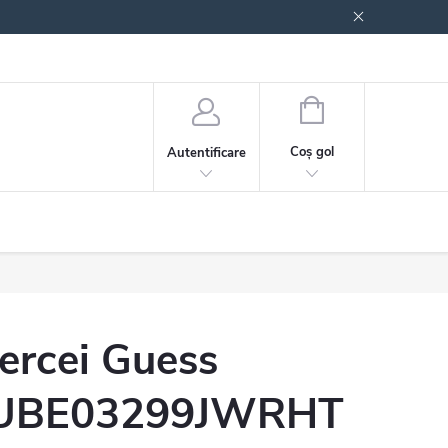
 generale
Politica de confidențialitate
COŞ
DE
Coş gol
Autentificare
CUMPĂRĂTURI
ercei Guess
UBE03299JWRHT