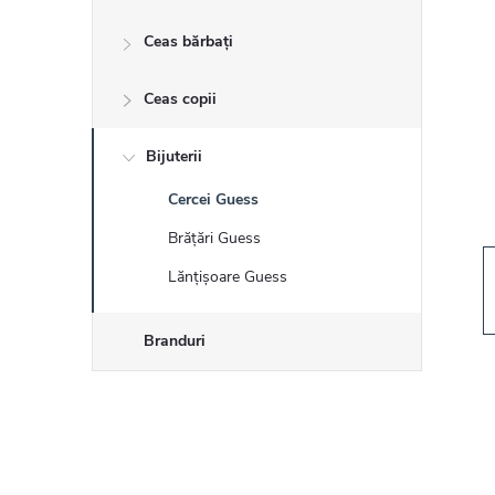
r
Ceas bărbați
ă
Ceas copii
l
a
Bijuterii
Cercei Guess
t
Brățări Guess
e
Lănțișoare Guess
r
Branduri
a
l