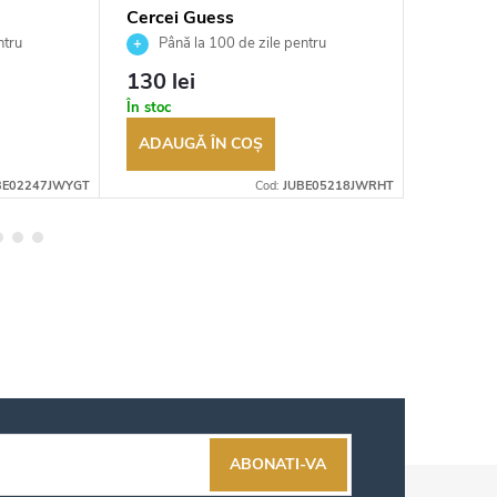
Cercei Guess
Cercei 
JUBE05218JWRHT
JUBE0
ntru
Până la 100 de zile pentru
Până 
tor
returnarea bunurilor. Vânzător
returnarea
130 lei
130 le
autorizat
autorizat
În stoc
În stoc
ADAUGĂ ÎN COŞ
ADAUG
BE02247JWYGT
Cod:
JUBE05218JWRHT
ABONATI-VA