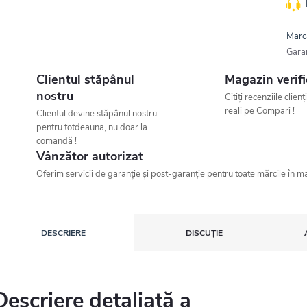
Marc
Gara
Clientul stăpânul
Magazin verifi
nostru
Citiți recenziile clienț
reali pe Compari !
Clientul devine stăpânul nostru
pentru totdeauna, nu doar la
comandă !
Vânzător autorizat
Oferim servicii de garanție și post-garanție pentru toate mărcile în ma
DESCRIERE
DISCUŢIE
Descriere detaliată a