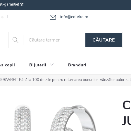
st-garanție! 🛠️
info@edurko.ro
Reclamațiile bunurilor
Întrebări frecvente
Termenii și condițiile
CĂUTARE
s copii
Bijuterii
Branduri
3299JWRHT
Până la 100 de zile pentru returnarea bunurilor. Vânzător autorizat
C
J