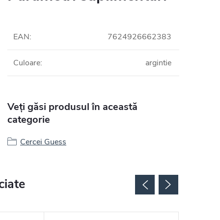
EAN
:
7624926662383
Culoare
:
argintie
Veți găsi produsul în această
categorie
Cercei Guess
ciate