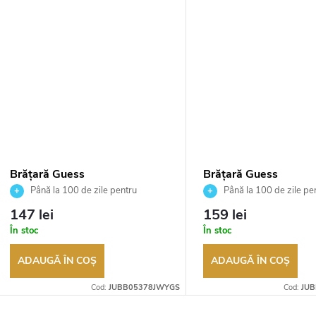
Brățară Guess
Brățară Guess
JUBB05378JWYGS
JUBB03162JWRHS
Până la 100 de zile pentru
Până la 100 de zile pe
returnarea bunurilor. Vânzător
returnarea bunurilor. Vânză
147 lei
159 lei
autorizat
autorizat
În stoc
În stoc
ADAUGĂ ÎN COŞ
ADAUGĂ ÎN COŞ
Cod:
JUBB05378JWYGS
Cod:
JU