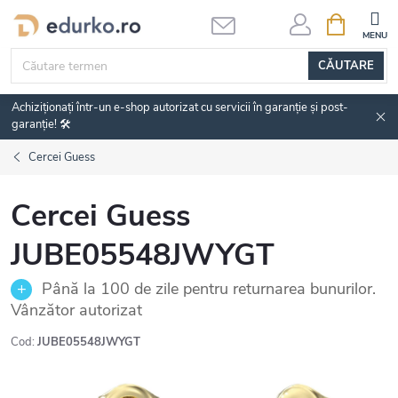
Treci
COŞ
DE
la
CUMPĂRĂ
conținut
CĂUTARE
Achiziționați într-un e-shop autorizat cu servicii în garanție și post-
garanție! 🛠️
Cercei Guess
Cercei Guess
JUBE05548JWYGT
Până la 100 de zile pentru returnarea bunurilor.
Vânzător autorizat
Cod:
JUBE05548JWYGT