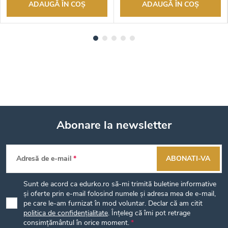
ADAUGĂ ÎN COŞ
ADAUGĂ ÎN COŞ
Abonare la newsletter
S
Adresă de e-mail
ABONATI-VA
u
Sunt de acord ca edurko.ro să-mi trimită buletine informative
b
și oferte prin e-mail folosind numele și adresa mea de e-mail,
pe care le-am furnizat în mod voluntar. Declar că am citit
politica de confidențialitate
. Înțeleg că îmi pot retrage
s
consimțământul în orice moment.