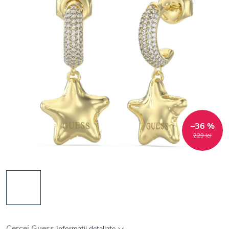
–36 %
229 lei
Cercei Guess
Informaţii detaliate