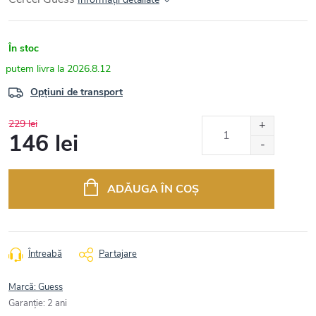
În stoc
2026.8.12
Opțiuni de transport
229 lei
146 lei
Evaluare
preţ:
ADĂUGA ÎN COŞ
Întreabă
Partajare
Marcă:
Guess
Garanţie
:
2 ani