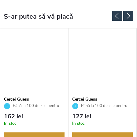
Cercei Guess
Cercei Guess
JUBE05209JWRHT
JUBE02247JWYGT
Până la 100 de zile pentru
Până la 100 de zile pentru
returnarea bunurilor. Vânzător
returnarea bunurilor. Vânzător
162 lei
127 lei
autorizat
autorizat
În stoc
În stoc