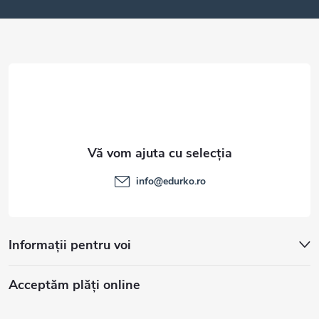
o
l
info
@
edurko.ro
Informații pentru voi
Acceptăm plăţi online