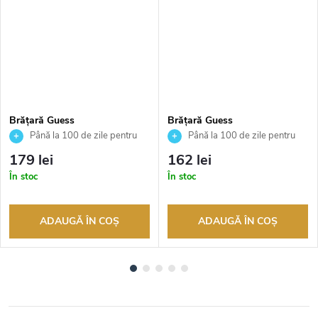
Brățară Guess
Brățară Guess
JUBB05214JWRHS
JUBB04607JWRHS
Până la 100 de zile pentru
Până la 100 de zile pentru
returnarea bunurilor. Vânzător
returnarea bunurilor. Vânzător
179 lei
162 lei
autorizat
autorizat
În stoc
În stoc
ADAUGĂ ÎN COŞ
ADAUGĂ ÎN COŞ