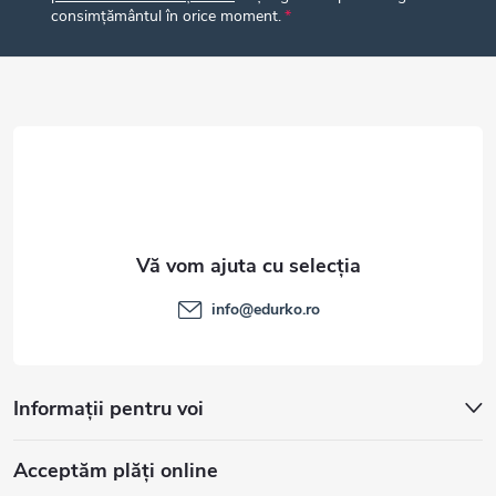
s
consimțământul în orice moment.
o
l
info
@
edurko.ro
Informații pentru voi
Acceptăm plăţi online