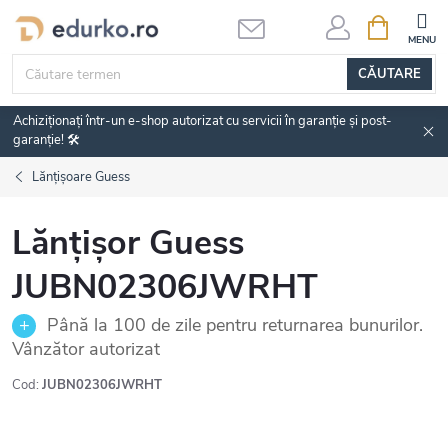
Treci
COŞ
DE
la
CUMPĂRĂ
conținut
CĂUTARE
Achiziționați într-un e-shop autorizat cu servicii în garanție și post-
garanție! 🛠️
Lănțișoare Guess
Lănțișor Guess
JUBN02306JWRHT
Până la 100 de zile pentru returnarea bunurilor.
Vânzător autorizat
Cod:
JUBN02306JWRHT