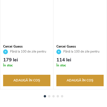
Cercei Guess
Cercei Guess
JUBE04608JWRHT
JUBE05543JWYGT
Până la 100 de zile pentru
Până la 100 de zile pentru
returnarea bunurilor. Vânzător
returnarea bunurilor. Vânzător
179 lei
114 lei
autorizat
autorizat
În stoc
În stoc
ADAUGĂ ÎN COŞ
ADAUGĂ ÎN COŞ