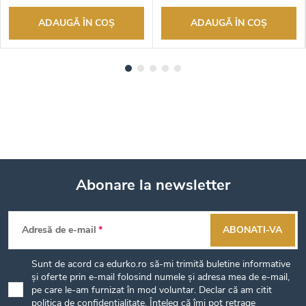
ADAUGĂ ÎN COŞ
ADAUGĂ ÎN COŞ
Abonare la newsletter
S
Adresă de e-mail
ABONATI-VA
u
Sunt de acord ca edurko.ro să-mi trimită buletine informative
b
și oferte prin e-mail folosind numele și adresa mea de e-mail,
pe care le-am furnizat în mod voluntar. Declar că am citit
politica de confidențialitate
. Înțeleg că îmi pot retrage