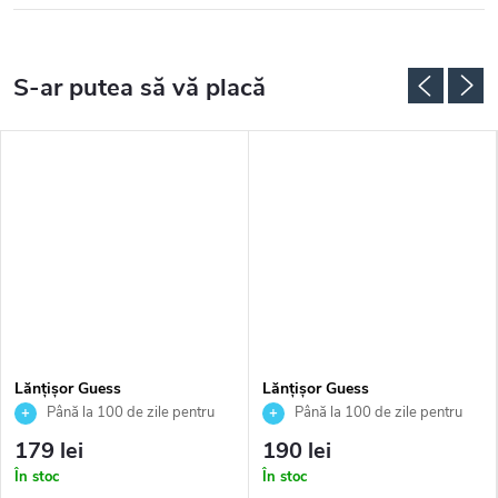
Lănțișor Guess
Lănțișor Guess
JUBN04593JWRHT
JUBN04030JWRHT
Până la 100 de zile pentru
Până la 100 de zile pentru
returnarea bunurilor. Vânzător
returnarea bunurilor. Vânzător
179 lei
190 lei
autorizat
autorizat
În stoc
În stoc