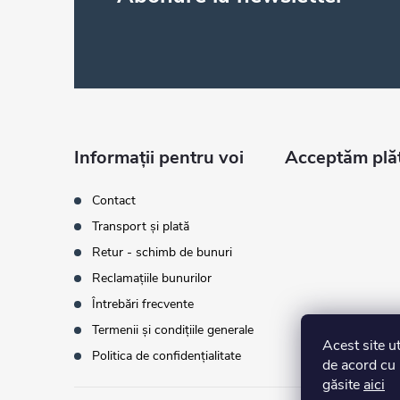
u
b
s
o
Informații pentru voi
Acceptăm plăţ
l
Contact
Transport și plată
Retur - schimb de bunuri
Reclamațiile bunurilor
Întrebări frecvente
Termenii și condițiile generale
Acest site u
Politica de confidențialitate
de acord cu 
găsite
aici