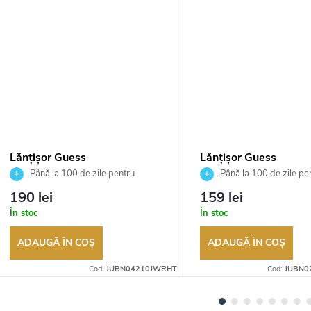
TUIT
Lănțișor Guess
Lănțișor Guess
JUBN04210JWRHT
JUBN02245JWRHA
Până la 100 de zile pentru
Până la 100 de zile pe
returnarea bunurilor. Vânzător
returnarea bunurilor. Vânză
190 lei
159 lei
autorizat
autorizat
În stoc
În stoc
ADAUGĂ ÎN COŞ
ADAUGĂ ÎN COŞ
Cod:
JUBN04210JWRHT
Cod:
JUBN0