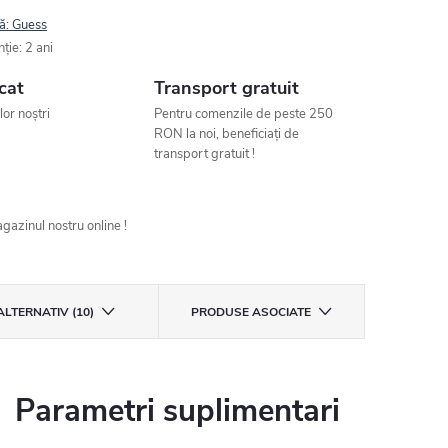
ă:
Guess
nţie
:
2 ani
cat
Transport gratuit
ilor noștri
Pentru comenzile de peste 250
RON la noi, beneficiați de
transport gratuit !
gazinul nostru online !
ALTERNATIV (10)
PRODUSE ASOCIATE
Parametri suplimentari