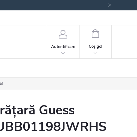
 generale
Politica de confidențialitate
COŞ
DE
Coş gol
Autentificare
CUMPĂRĂTURI
at
rățară Guess
UBB01198JWRHS