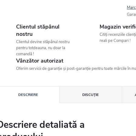
Marc
Gara
Clientul stăpânul
Magazin verifi
nostru
Citiți recenziile clienț
reali pe Compari !
Clientul devine stăpânul nostru
pentru totdeauna, nu doar la
comandă !
Vânzător autorizat
Oferim servicii de garanție și post-garanție pentru toate mărcile în ma
DESCRIERE
DISCUŢIE
Descriere detaliată a