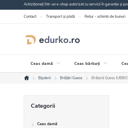
Treci
Achiziționați într-un e-shop autorizat cu servicii în garanție și po
la
Contact
Transport și plată
Retur - schimb de bunuri
conținut
Ceas damă
Ceas bărbați
Cea
Bijuterii
Brățări Guess
Brățară Guess JUB
Acasă
B
Sari
Categorii
peste
a
categorii
Ceas damă