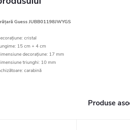
produsului
rățară Guess JUBB01198JWYGS
ecorațiune: cristal
ungime: 15 cm + 4 cm
imensiune decorațiune: 17 mm
imensiune triunghi: 10 mm
nchizătoare: carabină
Produse aso