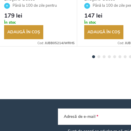
JUBB05214JWRHS
JUBB04144JWRHS
Până la 100 de zile pentru
Până la 100 de zile pe
returnarea bunurilor. Vânzător
returnarea bunurilor. Vânză
179 lei
147 lei
autorizat
autorizat
În stoc
În stoc
ADAUGĂ ÎN COŞ
ADAUGĂ ÎN COŞ
Cod:
JUBB05214JWRHS
Cod:
JU
Adresă de e-mail