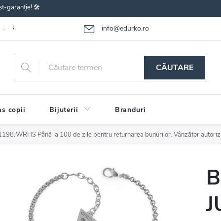
st-garanție! 🛠️
info@edurko.ro
Reclamațiile bunurilor
Întrebări frecvente
Termenii și condițiile
CĂUTARE
s copii
Bijuterii
Branduri
B01198JWRHS
Până la 100 de zile pentru returnarea bunurilor. Vânzător autoriz
B
J