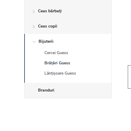
r
Ceas bărbați
ă
Ceas copii
l
a
Bijuterii
Cercei Guess
t
Brățări Guess
e
Lănțișoare Guess
r
Branduri
a
l