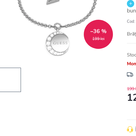
bun
Cod:
–36 %
Bră
199 lei
Stoc
Mom
199 l
12
Eval
preţ: