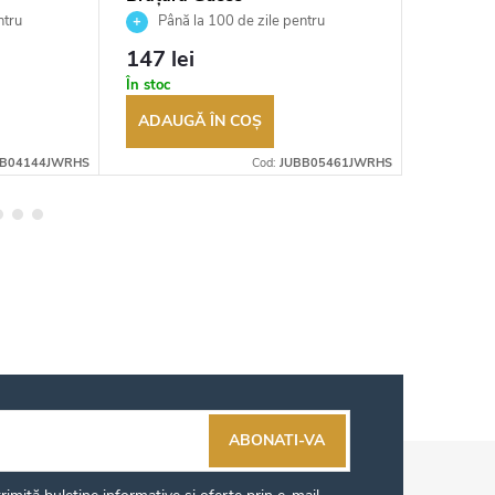
JUBB05461JWRHS
JUBB0
ntru
Până la 100 de zile pentru
Până 
tor
returnarea bunurilor. Vânzător
returnarea
147 lei
159 le
autorizat
autorizat
În stoc
În stoc
ADAUGĂ ÎN COŞ
ADAUG
BB04144JWRHS
Cod:
JUBB05461JWRHS
ABONATI-VA