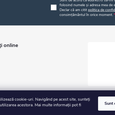
Sunt de acord ca edurko.ro să-mi tr
folosind numele și adresa mea de e
Declar că am citit
politica de confid
consimțământul în orice moment.
i online
tilizează cookie-uri. Navigând pe acest site, sunteți
Sunt 
utilizarea acestora. Mai multe informații pot fi