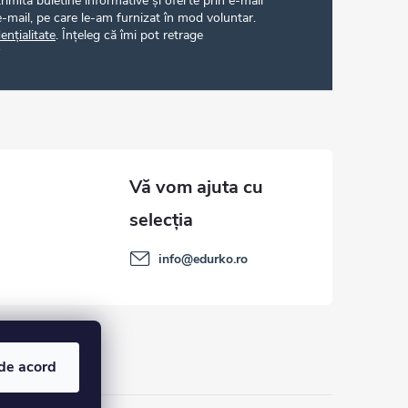
imită buletine informative și oferte prin e-mail
-mail, pe care le-am furnizat în mod voluntar.
ențialitate
. Înțeleg că îmi pot retrage
info
@
edurko.ro
de acord