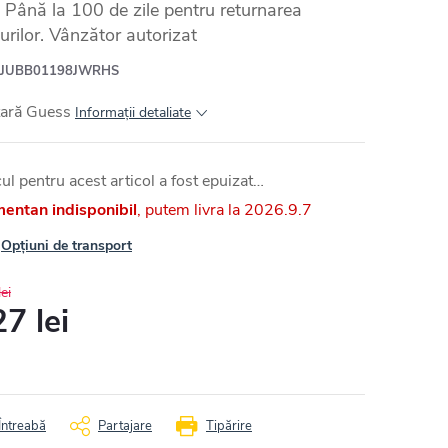
Până la 100 de zile pentru returnarea
urilor. Vânzător autorizat
JUBB01198JWRHS
țară Guess
Informaţii detaliate
ul pentru acest articol a fost epuizat…
entan indisponibil
2026.9.7
Opțiuni de transport
ei
7 lei
uare
Întreabă
Partajare
Tipărire