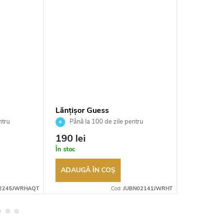
Lănțișor Guess
Lănțișo
QT
JUBN02141JWRHT
JUBN0
ntru
Până la 100 de zile pentru
Până 
tor
returnarea bunurilor. Vânzător
returnarea
190 lei
179 le
autorizat
autorizat
În stoc
În stoc
ADAUGĂ ÎN COŞ
ADAUG
2245JWRHAQT
Cod:
JUBN02141JWRHT