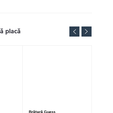
Brățară Guess
Brățară