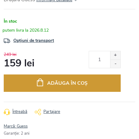
În stoc
2026.8.12
Opțiuni de transport
249 lei
159 lei
Evaluare
preţ:
ADĂUGA ÎN COŞ
Întreabă
Partajare
Marcă:
Guess
Garanţie
:
2 ani