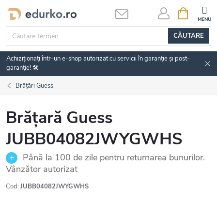
Treci
COŞ
DE
la
CUMPĂRĂ
conținut
CĂUTARE
Achiziționați într-un e-shop autorizat cu servicii în garanție și post-
garanție! 🛠️
Brățări Guess
Brățară Guess
JUBB04082JWYGWHS
Până la 100 de zile pentru returnarea bunurilor.
Vânzător autorizat
Cod:
JUBB04082JWYGWHS