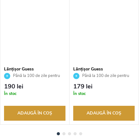
Lănțișor Guess
Lănțișor Guess
JUBN04080JWRHT
JUBN04649JWRHT
Până la 100 de zile pentru
Până la 100 de zile pentru
returnarea bunurilor. Vânzător
returnarea bunurilor. Vânzător
190 lei
179 lei
autorizat
autorizat
În stoc
În stoc
ADAUGĂ ÎN COŞ
ADAUGĂ ÎN COŞ