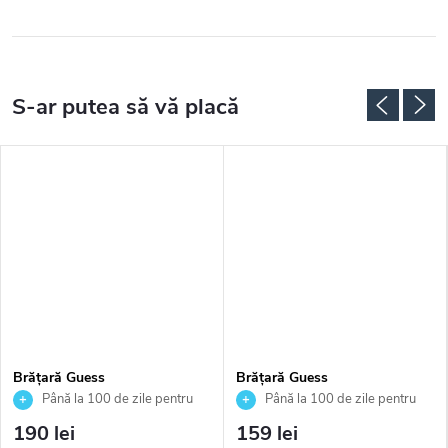
Brățară Guess
Brățară Guess
JUBB04156JWYGT
JUBB04082JWYGS
Până la 100 de zile pentru
Până la 100 de zile pentru
returnarea bunurilor. Vânzător
returnarea bunurilor. Vânzător
190 lei
159 lei
autorizat
autorizat