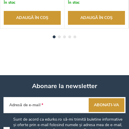
În stoc
În stoc
ADAUGĂ ÎN COŞ
ADAUGĂ ÎN COŞ
Abonare la newsletter
S
Adresă de e-mail
ABONATI-VA
u
Sunt de acord ca edurko.ro să-mi trimită buletine informative
b
și oferte prin e-mail folosind numele și adresa mea de e-mail,