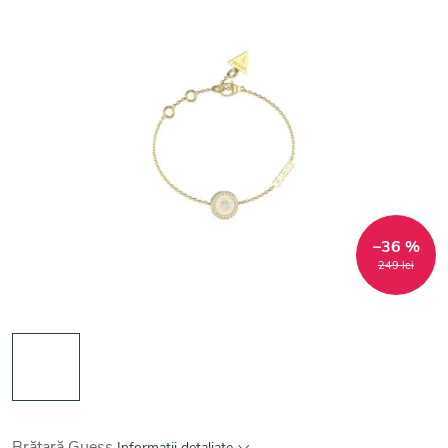
–36 %
249 lei
Brățară Guess
Informaţii detaliate