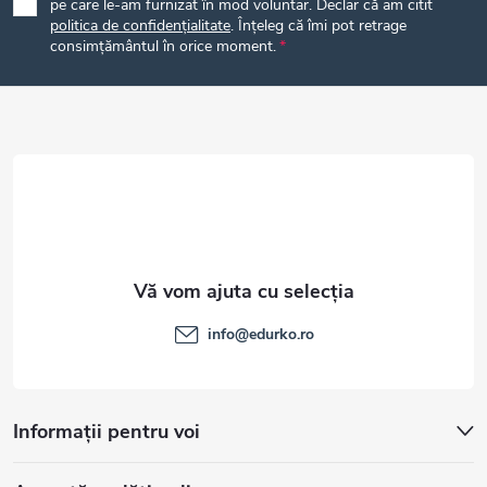
pe care le-am furnizat în mod voluntar. Declar că am citit
politica de confidențialitate
. Înțeleg că îmi pot retrage
s
consimțământul în orice moment.
o
l
info
@
edurko.ro
Informații pentru voi