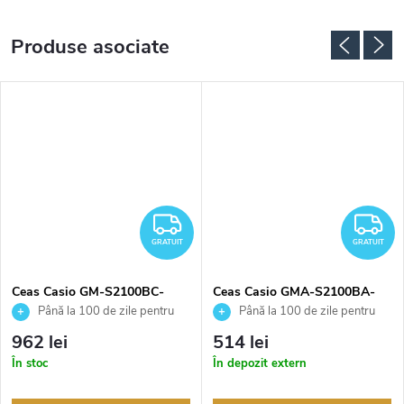
Produse asociate
RATUIT
GRATUIT
G
GRATUIT
GRATUIT
Ceas Casio GM-S2100BC-
Ceas Casio GMA-S2100BA-
1AER
2A2ER
Până la 100 de zile pentru
Până la 100 de zile pentru
returnarea bunurilor. Vânzător
returnarea bunurilor. Vânzător
962 lei
514 lei
autorizat
autorizat
În stoc
În depozit extern