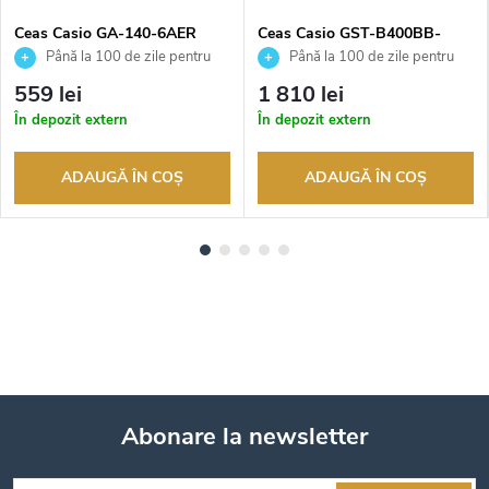
Ceas Casio GA-140-6AER
Ceas Casio GST-B400BB-
1AER
Până la 100 de zile pentru
Până la 100 de zile pentru
returnarea bunurilor. Vânzător
returnarea bunurilor. Vânzător
559 lei
1 810 lei
autorizat
autorizat
În depozit extern
În depozit extern
ADAUGĂ ÎN COŞ
ADAUGĂ ÎN COŞ
Abonare la newsletter
S