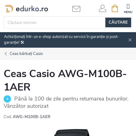
Treci
COŞ
DE
la
CUMPĂRĂ
conținut
CĂUTARE
Achiziționați într-un e-shop autorizat cu servicii în garanție și post-
garanție! 🛠️
Ceas bărbați Casio
Ceas Casio AWG-M100B-
1AER
Până la 100 de zile pentru returnarea bunurilor.
Vânzător autorizat
Cod:
AWG-M100B-1AER