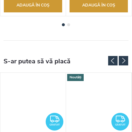
ADAUGĂ ÎN COŞ
ADAUGĂ ÎN COŞ
Noutăți
RATUIT
GRATUIT
G
GRATUIT
GRATUIT