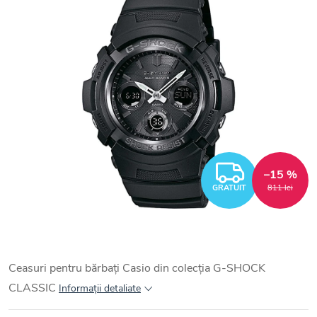
GRATUI
–15 %
GRATUIT
811 lei
Ceasuri pentru bărbați Casio din colecția G-SHOCK
CLASSIC
Informaţii detaliate