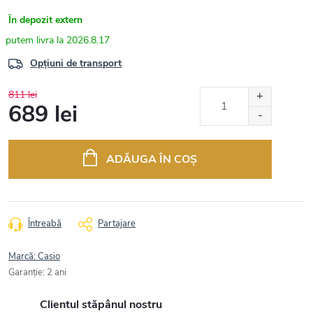
În depozit extern
2026.8.17
Opțiuni de transport
811 lei
689 lei
Evaluare
preţ:
ADĂUGA ÎN COŞ
Întreabă
Partajare
Marcă:
Casio
Garanţie
:
2 ani
Clientul stăpânul nostru