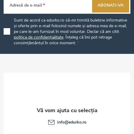
Adresă de e-mail
ABONATI-VA
u
Sunt de acord ca edurko.ro să-mi trimită buletine informative
b
și oferte prin e-mail folosind numele și adresa mea de e-mail,
pe care le-am furnizat în mod voluntar. Declar că am citit
politica de confidențialitate
. Înțeleg că îmi pot retrage
s
consimțământul în orice moment.
o
l
info
@
edurko.ro