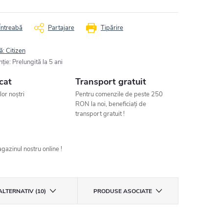
Întreabă
Partajare
Tipărire
ă:
Citizen
nţie
:
Prelungită la 5 ani
cat
Transport gratuit
ilor noștri
Pentru comenzile de peste 250
RON la noi, beneficiați de
transport gratuit !
gazinul nostru online !
ALTERNATIV (10)
PRODUSE ASOCIATE