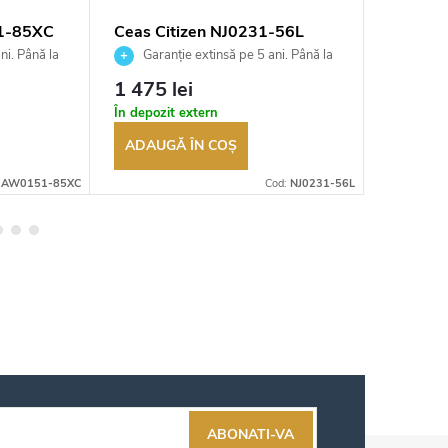
51-85XC
Ceas Citizen NJ0231-56L
Ceas C
ni. Până la
Garanție extinsă pe 5 ani. Până la
Garan
ea
100 de zile pentru returnarea
100 de zil
1 475 lei
1 029 
t
bunurilor. Vânzător autorizat
bunurilor.
În depozit extern
În depozi
ADAUGĂ ÎN COŞ
ADAUG
:
AW0151-85XC
Cod:
NJ0231-56L
ABONATI-VA