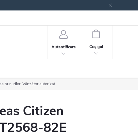
 generale
Politica de confidențialitate
COŞ
DE
Coş gol
Autentificare
CUMPĂRĂTURI
ea bunurilor. Vânzător autorizat
eas Citizen
T2568-82E