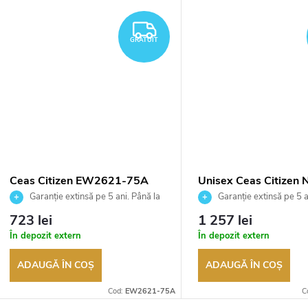
TUIT
GRATUIT
GRATUIT
Ceas Citizen EW2621-75A
Unisex Ceas Citizen 
50L
Garanție extinsă pe 5 ani. Până la
Garanție extinsă pe 5 a
100 de zile pentru returnarea
100 de zile pentru returnar
723 lei
1 257 lei
bunurilor. Vânzător autorizat
bunurilor. Vânzător autoriza
În depozit extern
În depozit extern
ADAUGĂ ÎN COŞ
ADAUGĂ ÎN COŞ
Cod:
EW2621-75A
C