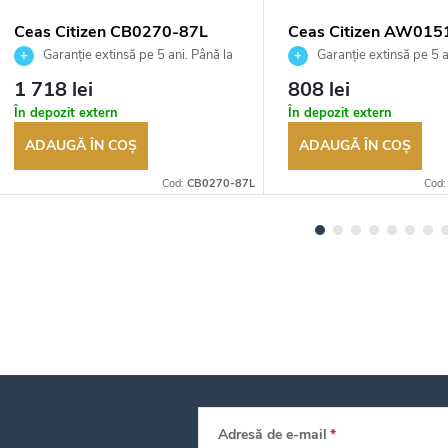
Ceas Citizen CB0270-87L
Ceas Citizen AW01
Garanție extinsă pe 5 ani. Până la
Garanție extinsă pe 5 a
100 de zile pentru returnarea
100 de zile pentru returnar
1 718 lei
808 lei
bunurilor. Vânzător autorizat
bunurilor. Vânzător autoriza
În depozit extern
În depozit extern
ADAUGĂ ÎN COŞ
ADAUGĂ ÎN COŞ
Cod:
CB0270-87L
Cod
Adresă de e-mail