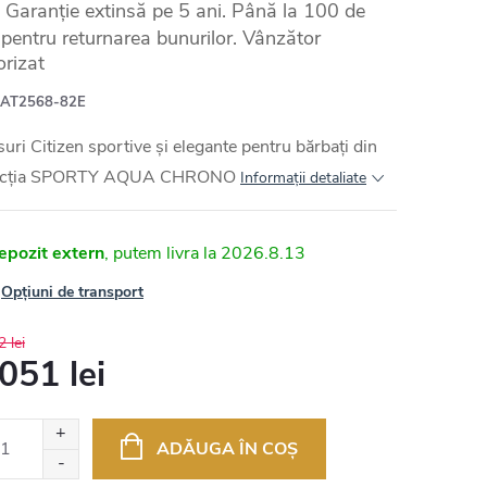
Garanție extinsă pe 5 ani. Până la 100 de
e pentru returnarea bunurilor. Vânzător
orizat
AT2568-82E
uri Citizen sportive și elegante pentru bărbați din
ecția SPORTY AQUA CHRONO
Informaţii detaliate
epozit extern
2026.8.13
Opțiuni de transport
 lei
051 lei
uare
ADĂUGA ÎN COŞ