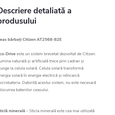
Descriere detaliată a
produsului
eas bărbați
Citizen AT2568-82E
co-Drive
este un sistem brevetat dezvoltat de Citizen.
umina naturală și artificială trece prin cadran și
junge la celula solară. Celula solară transformă
nergia solară în energie electrică și reîncarcă
icrobateria. Datorită acestui sistem, nu este necesară
nlocuirea bateriilor ceasului.
ticlă minerală
– Sticla minerală este cea mai utilizată