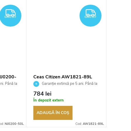
GRATUIT
GRATUIT
GRATUIT
GRATUIT
NJ0200-
Ceas Citizen AW1821-89L
Unisex 
50W
ni. Până la
Garanție extinsă pe 5 ani. Până la
Garan
ea
100 de zile pentru returnarea
100 de zil
784 lei
1 257 
t
bunurilor. Vânzător autorizat
bunurilor.
În depozit extern
În depozi
ADAUGĂ ÎN COŞ
ADAUG
od:
NJ0200-50L
Cod:
AW1821-89L