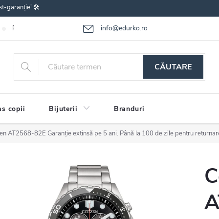
st-garanție! 🛠️
info@edurko.ro
Reclamațiile bunurilor
Întrebări frecvente
Termenii și condițiile
CĂUTARE
s copii
Bijuterii
Branduri
izen AT2568-82E
Garanție extinsă pe 5 ani. Până la 100 de zile pentru returnar
C
A