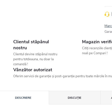
Marc
Gara
Clientul stăpânul
Magazin verifi
nostru
Citiți recenziile clienț
reali pe Compari !
Clientul devine stăpânul nostru
pentru totdeauna, nu doar la
comandă !
Vânzător autorizat
Oferim servicii de garanție și post-garanție pentru toate mărcile în ma
DESCRIERE
DISCUŢIE