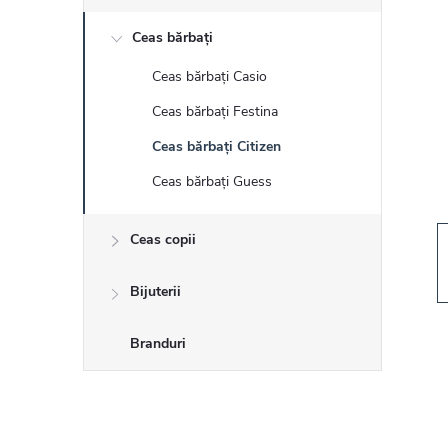
r
Ceas bărbați
ă
Ceas bărbați Casio
l
Ceas bărbați Festina
a
Ceas bărbați Citizen
Ceas bărbați Guess
t
Ceas copii
e
r
Bijuterii
a
Branduri
l