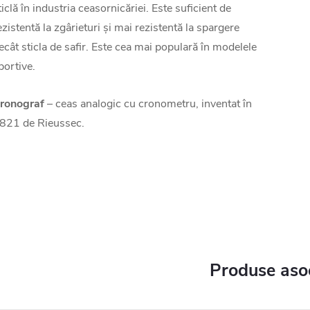
ticlă în industria ceasornicăriei. Este suficient de
ezistentă la zgârieturi și mai rezistentă la spargere
ecât sticla de safir. Este cea mai populară în modelele
portive.
ronograf
– ceas analogic cu cronometru, inventat în
821 de Rieussec.
Produse aso