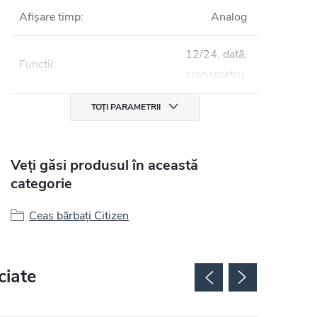
Afișare timp
:
Analog
12/24, dată,
Funcții
:
cronometru,
TOȚI PARAMETRII
Veți găsi produsul în această
categorie
Ceas bărbați Citizen
ciate