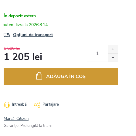
În depozit extern
2026.8.14
Opțiuni de transport
1 606 lei
1 205 lei
Evaluare
preţ:
ADĂUGA ÎN COŞ
Întreabă
Partajare
Marcă:
Citizen
Garanţie
:
Prelungită la 5 ani