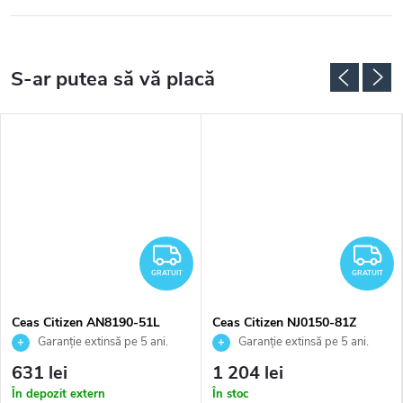
RATUIT
GRATUIT
G
GRATUIT
GRATUIT
Ceas Citizen AN8190-51L
Ceas Citizen NJ0150-81Z
Garanție extinsă pe 5 ani.
Garanție extinsă pe 5 ani.
Până la 100 de zile pentru
Până la 100 de zile pentru
631 lei
1 204 lei
returnarea bunurilor. Vânzător
returnarea bunurilor. Vânzător
În depozit extern
În stoc