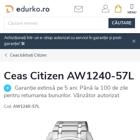
Treci
COŞ
DE
la
CUMPĂRĂ
conținut
CĂUTARE
Achiziționați într-un e-shop autorizat cu servicii în garanție și post-
garanție! 🛠️
Ceas bărbați Citizen
Ceas Citizen AW1240-57L
Garanție extinsă pe 5 ani. Până la 100 de zile
pentru returnarea bunurilor. Vânzător autorizat
Cod:
AW1240-57L