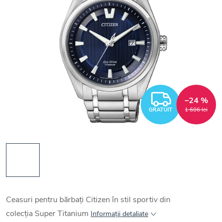
GRATUI
–24 %
GRATUIT
1 606 lei
Ceasuri pentru bărbați Citizen în stil sportiv din
colecția Super Titanium
Informaţii detaliate