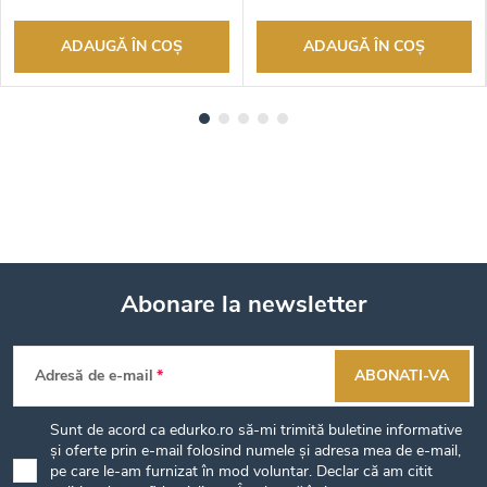
autorizat
autorizat
ADAUGĂ ÎN COŞ
ADAUGĂ ÎN COŞ
Abonare la newsletter
S
Adresă de e-mail
ABONATI-VA
u
Sunt de acord ca edurko.ro să-mi trimită buletine informative
b
și oferte prin e-mail folosind numele și adresa mea de e-mail,
pe care le-am furnizat în mod voluntar. Declar că am citit