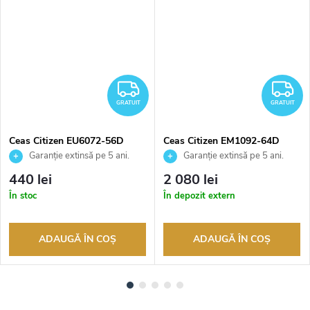
RATUIT
GRATUIT
G
GRATUIT
GRATUIT
Ceas Citizen EU6072-56D
Ceas Citizen EM1092-64D
Garanție extinsă pe 5 ani.
Garanție extinsă pe 5 ani.
Până la 100 de zile pentru
Până la 100 de zile pentru
440 lei
2 080 lei
returnarea bunurilor. Vânzător
returnarea bunurilor. Vânzător
În stoc
În depozit extern
autorizat
autorizat
ADAUGĂ ÎN COŞ
ADAUGĂ ÎN COŞ