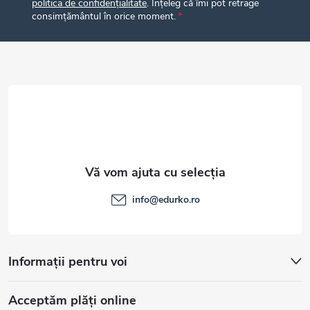
politica de confidențialitate
. Înțeleg că îmi pot retrage
s
consimțământul în orice moment.
o
l
info
@
edurko.ro
Informații pentru voi
Acceptăm plăţi online