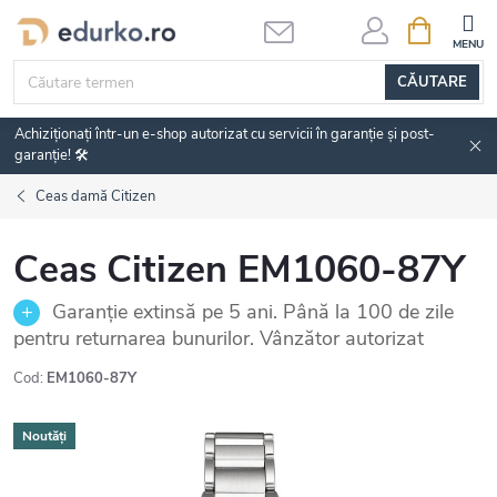
Treci
COŞ
DE
la
CUMPĂRĂ
conținut
CĂUTARE
Achiziționați într-un e-shop autorizat cu servicii în garanție și post-
garanție! 🛠️
Ceas damă Citizen
Ceas Citizen EM1060-87Y
Garanție extinsă pe 5 ani. Până la 100 de zile
pentru returnarea bunurilor. Vânzător autorizat
Cod:
EM1060-87Y
Noutăți