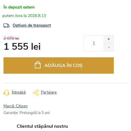
În depozit extern
2026.8.13
Opțiuni de transport
2 070 lei
1 555 lei
Evaluare
preţ:
ADĂUGA ÎN COŞ
Întreabă
Partajare
Marcă:
Citizen
Garanţie
:
Prelungită la 5 ani
Clientul stăpânul nostru