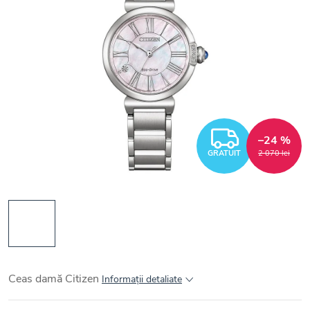
GRATUI
–24 %
GRATUIT
2 070 lei
Ceas damă Citizen
Informaţii detaliate