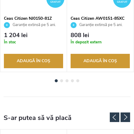
GRATUIT
GRATUIT
Ceas Citizen NJ0150-81Z
Ceas Citizen AW0151-85XC
Garanție extinsă pe 5 ani.
Garanție extinsă pe 5 ani.
Până la 100 de zile pentru
Până la 100 de zile pentru
1 204 lei
808 lei
returnarea bunurilor. Vânzător
returnarea bunurilor. Vânzător
În stoc
În depozit extern
autorizat
autorizat
ADAUGĂ ÎN COŞ
ADAUGĂ ÎN COŞ