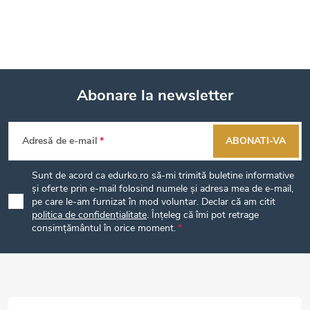
Abonare la newsletter
S
Adresă de e-mail
ABONATI-VA
u
Sunt de acord ca edurko.ro să-mi trimită buletine informative
b
și oferte prin e-mail folosind numele și adresa mea de e-mail,
pe care le-am furnizat în mod voluntar. Declar că am citit
politica de confidențialitate
. Înțeleg că îmi pot retrage
s
consimțământul în orice moment.
o
l