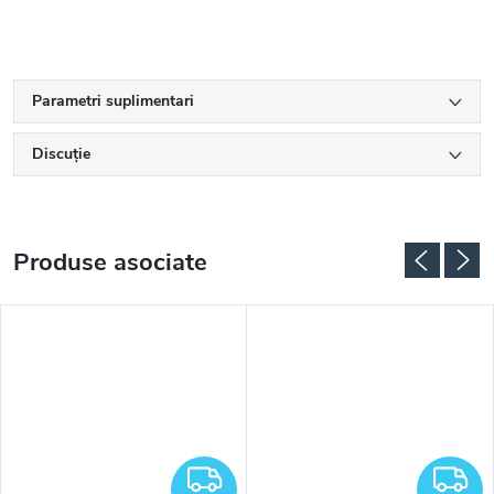
Parametri suplimentari
Discuţie
Produse asociate
RATUIT
GRATUIT
G