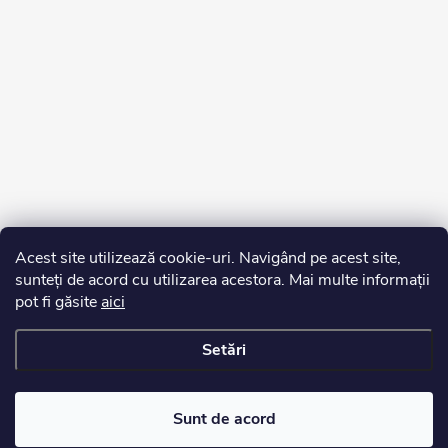
Acest site utilizează cookie-uri. Navigând pe acest site,
sunteți de acord cu utilizarea acestora. Mai multe informații
pot fi găsite
aici
Setări
Drepturi de autor 2026
Edurko.ro
. Toate drepturile rezervate.
Sunt de acord
Creat de Shoptet