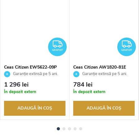
RATUIT
GRATUIT
G
GRATUIT
GRATUIT
Ceas Citizen EW5622-09P
Ceas Citizen AW1820-81E
Garanție extinsă pe 5 ani.
Garanție extinsă pe 5 ani.
Până la 100 de zile pentru
Până la 100 de zile pentru
1 296 lei
784 lei
returnarea bunurilor. Vânzător
returnarea bunurilor. Vânzător
În depozit extern
În depozit extern
autorizat
autorizat
ADAUGĂ ÎN COŞ
ADAUGĂ ÎN COŞ