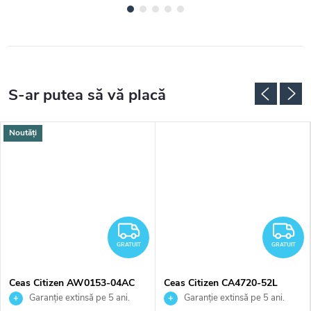
Noutăți
RATUIT
GRATUIT
G
GRATUIT
GRATUIT
Ceas Citizen AW0153-04AC
Ceas Citizen CA4720-52L
Garanție extinsă pe 5 ani.
Garanție extinsă pe 5 ani.