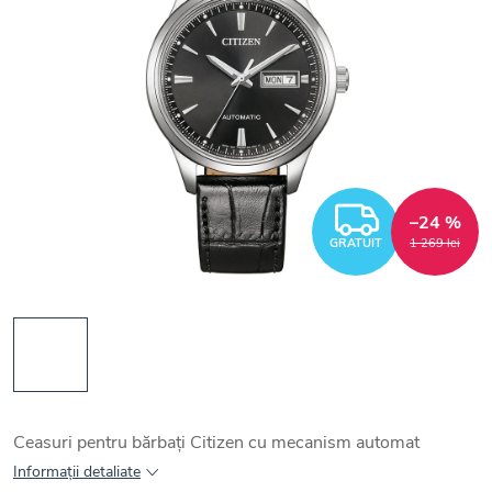
GRATUI
–24 %
GRATUIT
1 269 lei
Ceasuri pentru bărbați Citizen cu mecanism automat
Informaţii detaliate