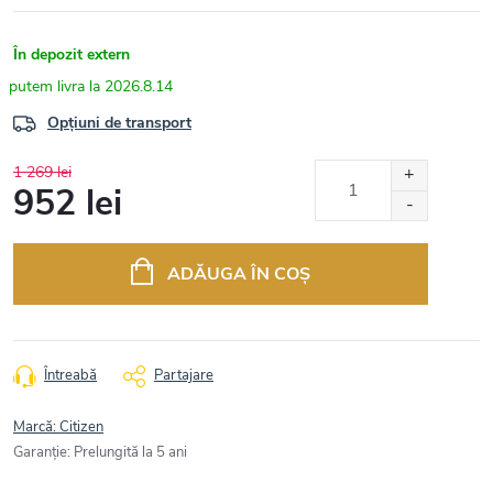
În depozit extern
2026.8.14
Opțiuni de transport
1 269 lei
952 lei
Evaluare
preţ:
ADĂUGA ÎN COŞ
Întreabă
Partajare
Marcă:
Citizen
Garanţie
:
Prelungită la 5 ani