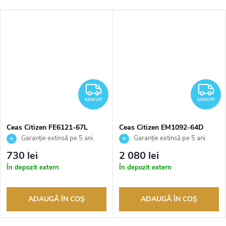
RATUIT
GRATUIT
G
GRATUIT
GRATUIT
Ceas Citizen FE6121-67L
Ceas Citizen EM1092-64D
Garanție extinsă pe 5 ani.
Garanție extinsă pe 5 ani.
Până la 100 de zile pentru
Până la 100 de zile pentru
730 lei
2 080 lei
returnarea bunurilor. Vânzător
returnarea bunurilor. Vânzător
În depozit extern
În depozit extern
autorizat
autorizat
ADAUGĂ ÎN COŞ
ADAUGĂ ÎN COŞ