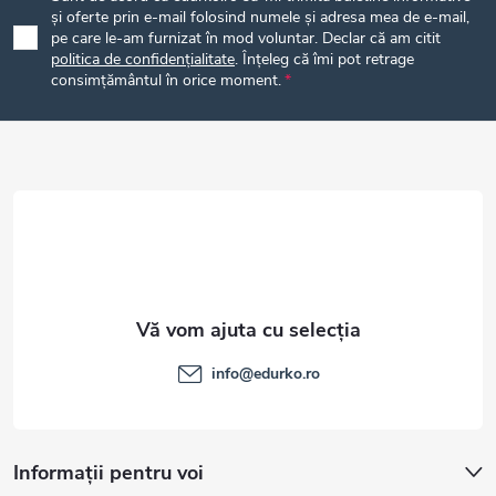
b
și oferte prin e-mail folosind numele și adresa mea de e-mail,
pe care le-am furnizat în mod voluntar. Declar că am citit
politica de confidențialitate
. Înțeleg că îmi pot retrage
s
consimțământul în orice moment.
o
l
info
@
edurko.ro
Informații pentru voi