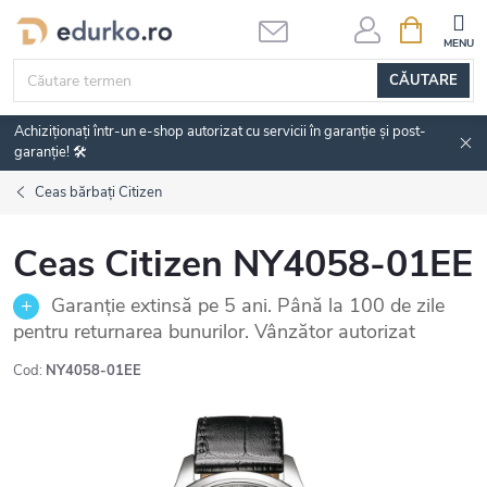
Treci
COŞ
DE
la
CUMPĂRĂ
conținut
CĂUTARE
Achiziționați într-un e-shop autorizat cu servicii în garanție și post-
garanție! 🛠️
Ceas bărbați Citizen
Ceas Citizen NY4058-01EE
Garanție extinsă pe 5 ani. Până la 100 de zile
pentru returnarea bunurilor. Vânzător autorizat
Cod:
NY4058-01EE