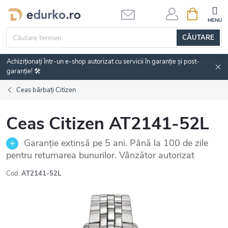
Treci
COŞ
DE
la
CUMPĂRĂ
conținut
CĂUTARE
Achiziționați într-un e-shop autorizat cu servicii în garanție și post-
garanție! 🛠️
Ceas bărbați Citizen
Ceas Citizen AT2141-52L
Garanție extinsă pe 5 ani. Până la 100 de zile
pentru returnarea bunurilor. Vânzător autorizat
Cod:
AT2141-52L