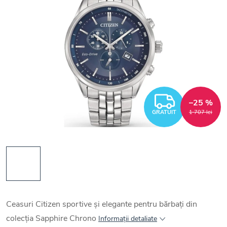
GRATUI
–25 %
GRATUIT
1 707 lei
Ceasuri Citizen sportive și elegante pentru bărbați din
colecția Sapphire Chrono
Informaţii detaliate