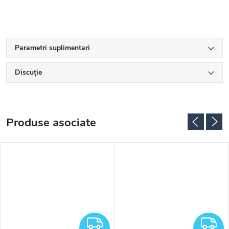
Parametri suplimentari
Discuţie
Produse asociate
RATUIT
GRATUIT
G