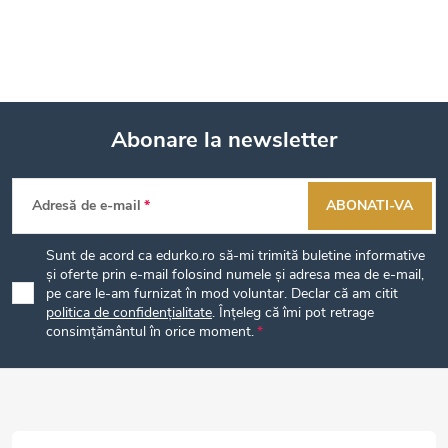
Abonare la newsletter
S
Adresă de e-mail
ABONATI-VA
u
Sunt de acord ca edurko.ro să-mi trimită buletine informative
b
și oferte prin e-mail folosind numele și adresa mea de e-mail,
pe care le-am furnizat în mod voluntar. Declar că am citit
politica de confidențialitate
. Înțeleg că îmi pot retrage
s
consimțământul în orice moment.
o
l