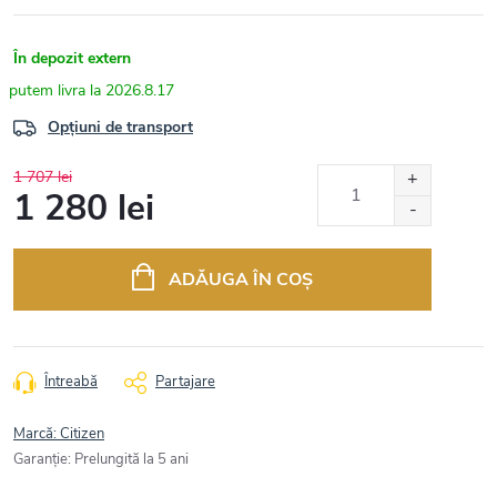
În depozit extern
2026.8.17
Opțiuni de transport
1 707 lei
1 280 lei
Evaluare
preţ:
ADĂUGA ÎN COŞ
Întreabă
Partajare
Marcă:
Citizen
Garanţie
:
Prelungită la 5 ani