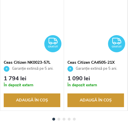
RATUIT
GRATUIT
G
GRATUIT
GRATUIT
Ceas Citizen NK0023-57L
Ceas Citizen CA4505-21X
Garanție extinsă pe 5 ani.
Garanție extinsă pe 5 ani.
Până la 100 de zile pentru
Până la 100 de zile pentru
1 794 lei
1 090 lei
returnarea bunurilor. Vânzător
returnarea bunurilor. Vânzător
În depozit extern
În depozit extern
autorizat
autorizat
ADAUGĂ ÎN COŞ
ADAUGĂ ÎN COŞ