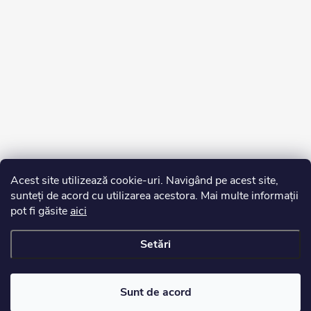
Acest site utilizează cookie-uri. Navigând pe acest site,
sunteți de acord cu utilizarea acestora. Mai multe informații
pot fi găsite
aici
Setări
Drepturi de autor 2026
Edurko.ro
. Toate drepturile rezervate.
Sunt de acord
Creat de Shoptet