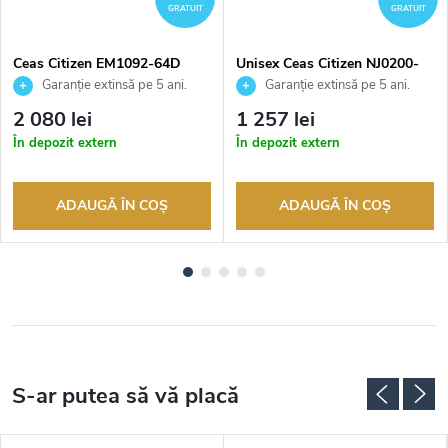
GRATUIT
GRATUIT
Ceas Citizen EM1092-64D
Unisex Ceas Citizen NJ0200-
50L
Garanție extinsă pe 5 ani.
Garanție extinsă pe 5 ani.
Până la 100 de zile pentru
Până la 100 de zile pentru
2 080 lei
1 257 lei
returnarea bunurilor. Vânzător
returnarea bunurilor. Vânzător
În depozit extern
În depozit extern
autorizat
autorizat
ADAUGĂ ÎN COŞ
ADAUGĂ ÎN COŞ