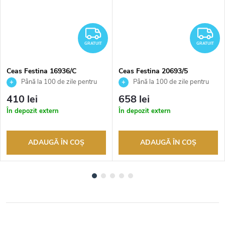
RATUIT
GRATUIT
G
GRATUIT
GRATUIT
Ceas Festina 16936/C
Ceas Festina 20693/5
Până la 100 de zile pentru
Până la 100 de zile pentru
returnarea bunurilor. Vânzător
returnarea bunurilor. Vânzător
410 lei
658 lei
autorizat
autorizat
În depozit extern
În depozit extern
ADAUGĂ ÎN COŞ
ADAUGĂ ÎN COŞ