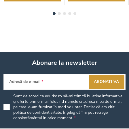
Abonare la newsletter
S
Adresă de e-mail
ABONATI-VA
u
Sunt de acord ca edurko.ro să-mi trimită buletine informative
b
și oferte prin e-mail folosind numele și adresa mea de e-mail,
pe care le-am furnizat în mod voluntar. Declar că am citit
politica de confidențialitate
. Înțeleg că îmi pot retrage
s
consimțământul în orice moment.