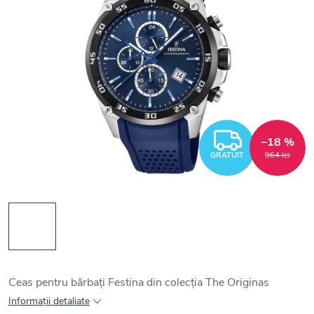
GRATUI
–18 %
GRATUIT
964 lei
Ceas pentru bărbați Festina din colecția The Originas
Informaţii detaliate