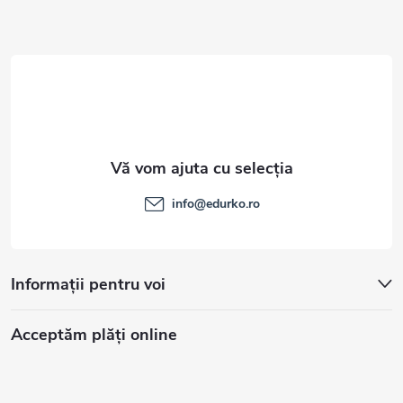
o
l
info
@
edurko.ro
Informații pentru voi
Acceptăm plăţi online