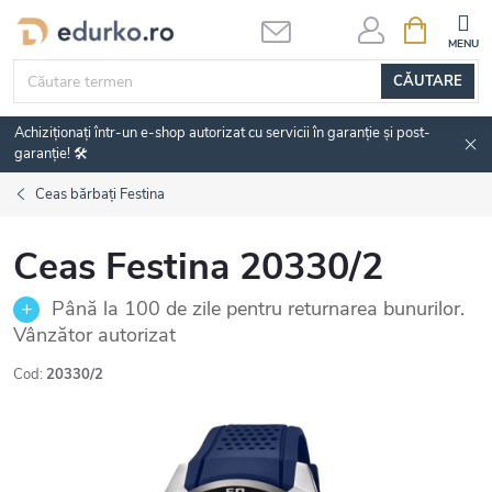
Treci
COŞ
DE
la
CUMPĂRĂ
conținut
CĂUTARE
Achiziționați într-un e-shop autorizat cu servicii în garanție și post-
garanție! 🛠️
Ceas bărbați Festina
Ceas Festina 20330/2
Până la 100 de zile pentru returnarea bunurilor.
Vânzător autorizat
Cod:
20330/2