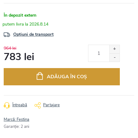
În depozit extern
2026.8.14
Opțiuni de transport
964 lei
783 lei
Evaluare
preţ:
ADĂUGA ÎN COŞ
Întreabă
Partajare
Marcă:
Festina
Garanţie
:
2 ani