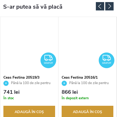
RATUIT
GRATUIT
G
GRATUIT
GRATUIT
Ceas Festina 20519/3
Ceas Festina 20516/1
Până la 100 de zile pentru
Până la 100 de zile pentru
returnarea bunurilor. Vânzător
returnarea bunurilor. Vânzător
741 lei
866 lei
autorizat
autorizat
În stoc
În depozit extern
ADAUGĂ ÎN COŞ
ADAUGĂ ÎN COŞ