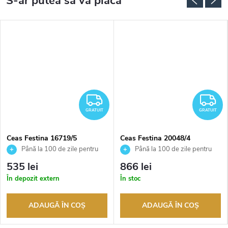
RATUIT
GRATUIT
G
GRATUIT
GRATUIT
Ceas Festina 16719/5
Ceas Festina 20048/4
Până la 100 de zile pentru
Până la 100 de zile pentru
returnarea bunurilor. Vânzător
returnarea bunurilor. Vânzător
535 lei
866 lei
autorizat
autorizat
În depozit extern
În stoc
ADAUGĂ ÎN COŞ
ADAUGĂ ÎN COŞ