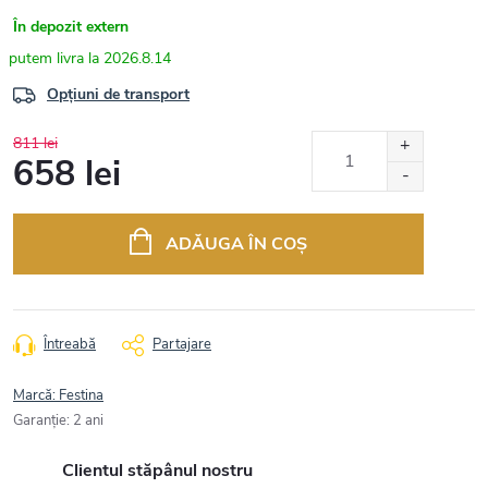
În depozit extern
2026.8.14
Opțiuni de transport
811 lei
658 lei
Evaluare
preţ:
ADĂUGA ÎN COŞ
Întreabă
Partajare
Marcă:
Festina
Garanţie
:
2 ani
Clientul stăpânul nostru