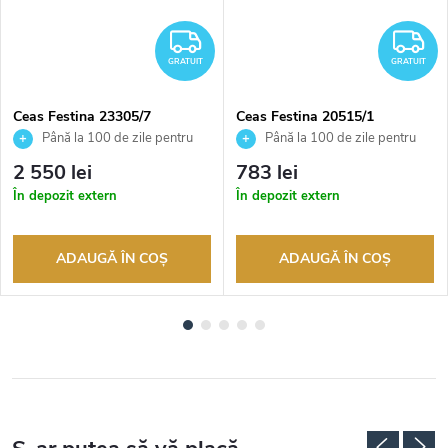
RATUIT
GRATUIT
G
GRATUIT
GRATUIT
Ceas Festina 23305/7
Ceas Festina 20515/1
Până la 100 de zile pentru
Până la 100 de zile pentru
returnarea bunurilor. Vânzător
returnarea bunurilor. Vânzător
2 550 lei
783 lei
autorizat
autorizat
În depozit extern
În depozit extern
ADAUGĂ ÎN COŞ
ADAUGĂ ÎN COŞ