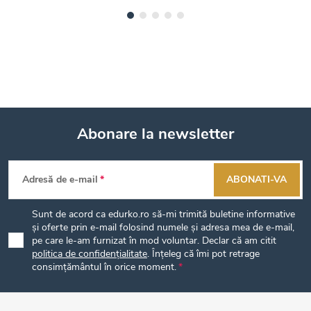
Abonare la newsletter
S
Adresă de e-mail
ABONATI-VA
u
Sunt de acord ca edurko.ro să-mi trimită buletine informative
b
și oferte prin e-mail folosind numele și adresa mea de e-mail,
pe care le-am furnizat în mod voluntar. Declar că am citit
politica de confidențialitate
. Înțeleg că îmi pot retrage
s
consimțământul în orice moment.
o