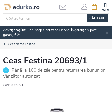
Treci
COŞ
DE
la
CUMPĂRĂ
conținut
CĂUTARE
Achiziționați într-un e-shop autorizat cu servicii în garanție și post-
garanție! 🛠️
Ceas damă Festina
Ceas Festina 20693/1
Până la 100 de zile pentru returnarea bunurilor.
Vânzător autorizat
Cod:
20693/1