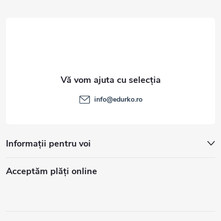
l
info
@
edurko.ro
Informații pentru voi
Acceptăm plăţi online