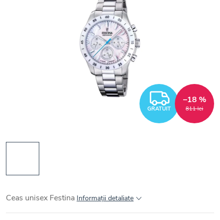
GRATUI
–18 %
GRATUIT
811 lei
Ceas unisex Festina
Informaţii detaliate