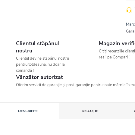
Marc
Gara
Clientul stăpânul
Magazin verifi
nostru
Citiți recenziile clienț
reali pe Compari !
Clientul devine stăpânul nostru
pentru totdeauna, nu doar la
comandă !
Vânzător autorizat
Oferim servicii de garanție și post-garanție pentru toate mărcile în ma
DESCRIERE
DISCUŢIE