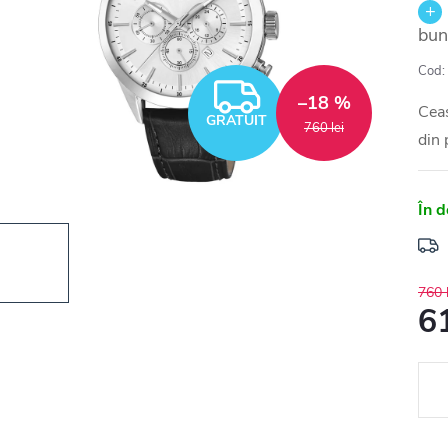
bun
Cod:
GRATUIT
–18 %
Ceas
GRATUIT
760 lei
din 
În d
760 l
61
Eval
preţ: