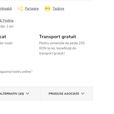
Întreabă
Partajare
Tipărire
ă:
Festina
nţie
:
2 ani
cat
Transport gratuit
ilor noștri
Pentru comenzile de peste 250
RON la noi, beneficiați de
transport gratuit !
gazinul nostru online !
ALTERNATIV (10)
PRODUSE ASOCIATE