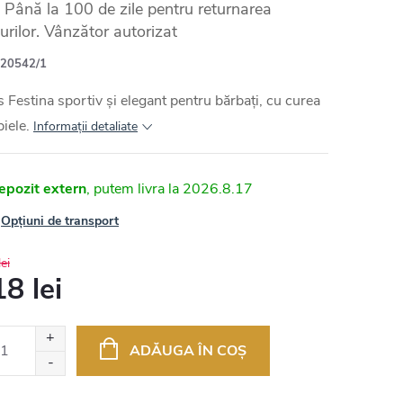
Până la 100 de zile pentru returnarea
urilor. Vânzător autorizat
20542/1
 Festina sportiv și elegant pentru bărbați, cu curea
piele.
Informaţii detaliate
epozit extern
2026.8.17
Opțiuni de transport
ei
8 lei
uare
ADĂUGA ÎN COŞ