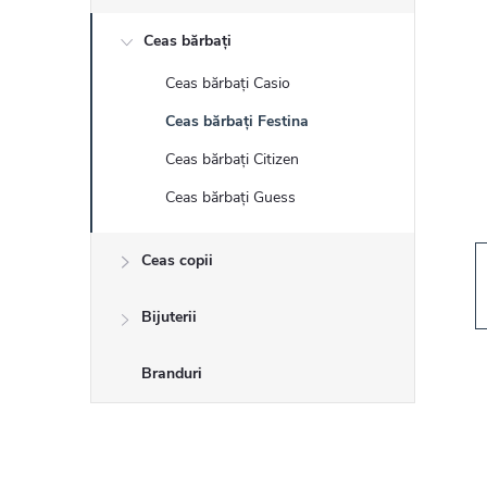
r
Ceas bărbați
ă
Ceas bărbați Casio
l
Ceas bărbați Festina
a
Ceas bărbați Citizen
Ceas bărbați Guess
t
Ceas copii
e
r
Bijuterii
a
Branduri
l