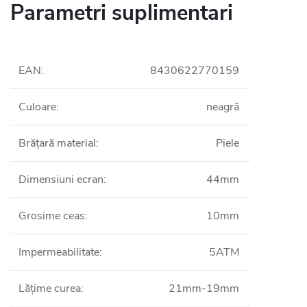
Parametri suplimentari
EAN
:
8430622770159
Culoare
:
neagră
Brățară material
:
Piele
Dimensiuni ecran
:
44mm
Grosime ceas
:
10mm
Impermeabilitate
:
5ATM
Lățime curea
:
21mm-19mm