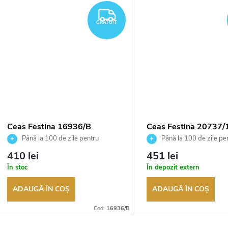
TUIT
GRATUIT
GRATUIT
Ceas Festina 16936/B
Ceas Festina 20737/
Până la 100 de zile pentru
Până la 100 de zile pe
returnarea bunurilor. Vânzător
returnarea bunurilor. Vânză
410 lei
451 lei
autorizat
autorizat
În stoc
În depozit extern
ADAUGĂ ÎN COŞ
ADAUGĂ ÎN COŞ
Cod:
16936/B