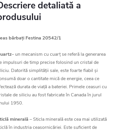
Descriere detaliată a
produsului
eas bărbați Festina 20542/1
uartz
– un mecanism cu cuarț se referă la generarea
e impulsuri de timp precise folosind un cristal de
iliciu. Datorită simplității sale, este foarte fiabil și
onsumă doar o cantitate mică de energie, ceea ce
fectează durata de viață a bateriei. Primele ceasuri cu
ristale de siliciu au fost fabricate în Canada în jurul
nului 1950.
ticlă minerală
– Sticla minerală este cea mai utilizată
ticlă în industria ceasornicăriei. Este suficient de