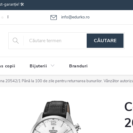
st-garanție! 🛠️
info@edurko.ro
Reclamațiile bunurilor
Întrebări frecvente
Termenii și condițiile
CĂUTARE
s copii
Bijuterii
Branduri
tina 20542/1
Până la 100 de zile pentru returnarea bunurilor. Vânzător autoriz
C
2