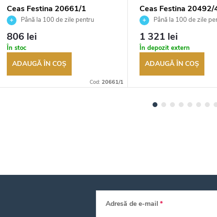
Ceas Festina 20661/1
Ceas Festina 20492/
Până la 100 de zile pentru
Până la 100 de zile pe
returnarea bunurilor. Vânzător
returnarea bunurilor. Vânză
806 lei
1 321 lei
autorizat
autorizat
În stoc
În depozit extern
ADAUGĂ ÎN COŞ
ADAUGĂ ÎN COŞ
Cod:
20661/1
Adresă de e-mail