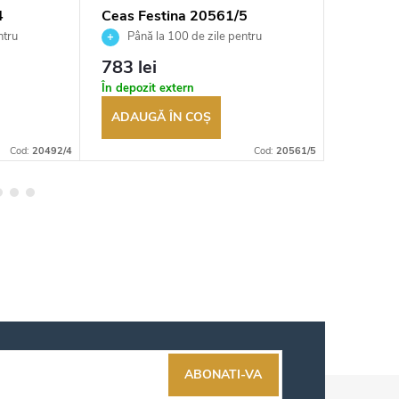
4
Ceas Festina 20561/5
Ceas Fe
ntru
Până la 100 de zile pentru
Până 
tor
returnarea bunurilor. Vânzător
returnarea
783 lei
618 le
autorizat
autorizat
În depozit extern
În depozi
ADAUGĂ ÎN COŞ
ADAUG
Cod:
20492/4
Cod:
20561/5
ABONATI-VA