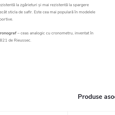
ezistentă la zgârieturi și mai rezistentă la spargere
ecât sticla de safir. Este cea mai populară în modelele
portive.
ronograf
– ceas analogic cu cronometru, inventat în
821 de Rieussec.
Produse aso