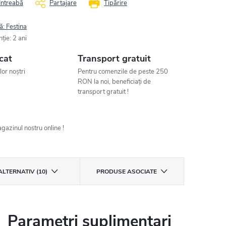
Întreabă
Partajare
Tipărire
ă:
Festina
nţie
:
2 ani
cat
Transport gratuit
ilor noștri
Pentru comenzile de peste 250
RON la noi, beneficiați de
transport gratuit !
gazinul nostru online !
ALTERNATIV (10)
PRODUSE ASOCIATE
Parametri suplimentari