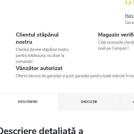
Marc
Gara
Clientul stăpânul
Magazin verifi
nostru
Citiți recenziile clienț
reali pe Compari !
Clientul devine stăpânul nostru
pentru totdeauna, nu doar la
comandă !
Vânzător autorizat
Oferim servicii de garanție și post-garanție pentru toate mărcile în ma
DESCRIERE
DISCUŢIE
Descriere detaliată a