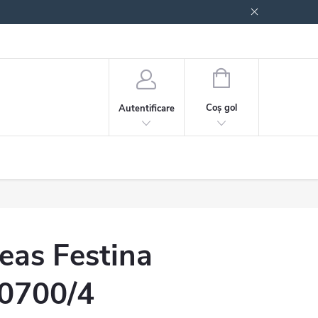
 generale
Politica de confidențialitate
COŞ
DE
Coş gol
Autentificare
CUMPĂRĂTURI
eas Festina
0700/4