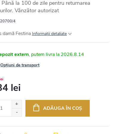
Până la 100 de zile pentru returnarea
urilor. Vânzător autorizat
20700/4
s damă Festina
Informaţii detaliate
epozit extern
2026.8.14
Opțiuni de transport
ei
4 lei
uare
ADĂUGA ÎN COŞ