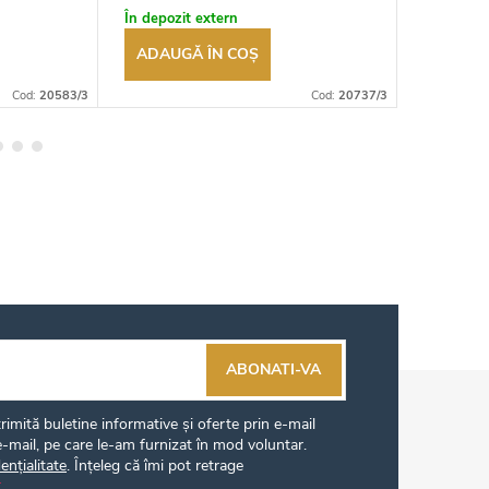
autorizat
autorizat
În depozit extern
În stoc
ADAUGĂ ÎN COŞ
ADAUG
Cod:
20583/3
Cod:
20737/3
ABONATI-VA
imită buletine informative și oferte prin e-mail
-mail, pe care le-am furnizat în mod voluntar.
ențialitate
. Înțeleg că îmi pot retrage