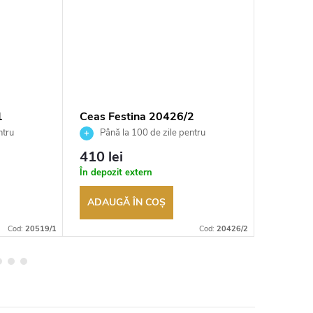
1
Ceas Festina 20426/2
Ceas Fe
ntru
Până la 100 de zile pentru
Până 
tor
returnarea bunurilor. Vânzător
returnarea
410 lei
783 le
autorizat
autorizat
În depozit extern
În depozi
ADAUGĂ ÎN COŞ
ADAUG
Cod:
20519/1
Cod:
20426/2