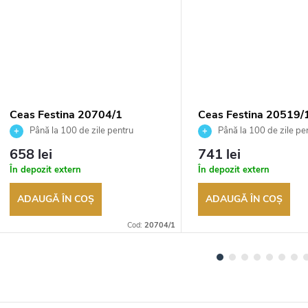
Ceas Festina 20704/1
Ceas Festina 20519/
Până la 100 de zile pentru
Până la 100 de zile pe
returnarea bunurilor. Vânzător
returnarea bunurilor. Vânză
658 lei
741 lei
autorizat
autorizat
În depozit extern
În depozit extern
ADAUGĂ ÎN COŞ
ADAUGĂ ÎN COŞ
Cod:
20704/1