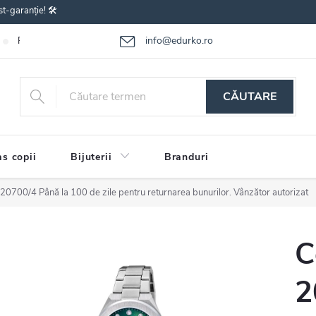
st-garanție! 🛠️
info@edurko.ro
Reclamațiile bunurilor
Întrebări frecvente
Termenii și condițiile
CĂUTARE
s copii
Bijuterii
Branduri
a 20700/4
Până la 100 de zile pentru returnarea bunurilor. Vânzător autorizat
C
2