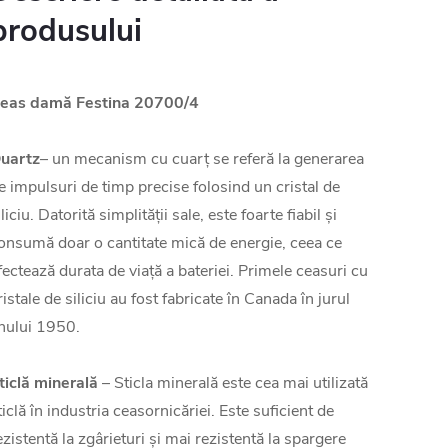
produsului
eas damă Festina 20700/4
uartz
– un mecanism cu cuarț se referă la generarea
e impulsuri de timp precise folosind un cristal de
iliciu. Datorită simplității sale, este foarte fiabil și
onsumă doar o cantitate mică de energie, ceea ce
fectează durata de viață a bateriei. Primele ceasuri cu
ristale de siliciu au fost fabricate în Canada în jurul
nului 1950.
ticlă minerală
– Sticla minerală este cea mai utilizată
ticlă în industria ceasornicăriei. Este suficient de
ezistentă la zgârieturi și mai rezistentă la spargere