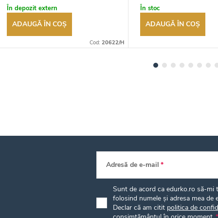
autorizat
autorizat
În depozit extern
În stoc
ADAUGĂ ÎN COŞ
ADAUGĂ ÎN COŞ
Cod:
20622/H
Adresă de e-mail
Sunt de acord ca edurko.ro să-mi tr
folosind numele și adresa mea de e
Declar că am citit
politica de confid
consimțământul în orice moment.