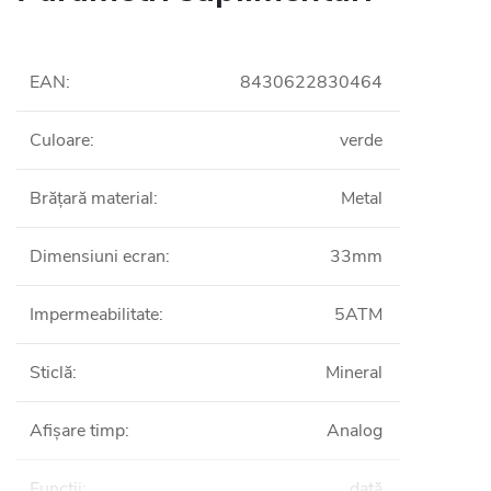
EAN
:
8430622830464
Culoare
:
verde
Brățară material
:
Metal
Dimensiuni ecran
:
33mm
Impermeabilitate
:
5ATM
Sticlă
:
Mineral
Afișare timp
:
Analog
Funcții
:
dată