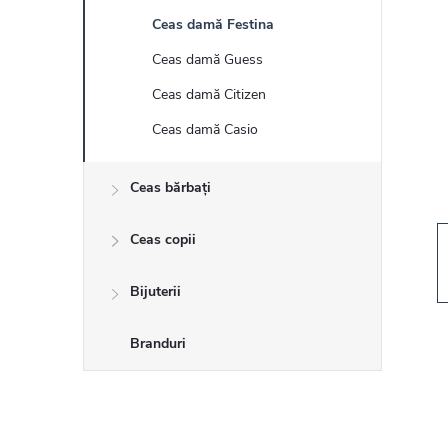
r
Ceas damă Festina
ă
Ceas damă Guess
l
Ceas damă Citizen
Ceas damă Casio
a
Ceas bărbați
t
Ceas copii
e
r
Bijuterii
a
Branduri
l