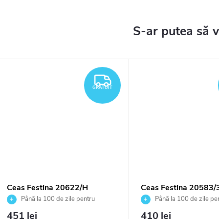
TUIT
GRATUIT
GRATUIT
Ceas Festina 20622/H
Ceas Festina 20583/
Până la 100 de zile pentru
Până la 100 de zile pe
returnarea bunurilor. Vânzător
returnarea bunurilor. Vânză
451 lei
410 lei