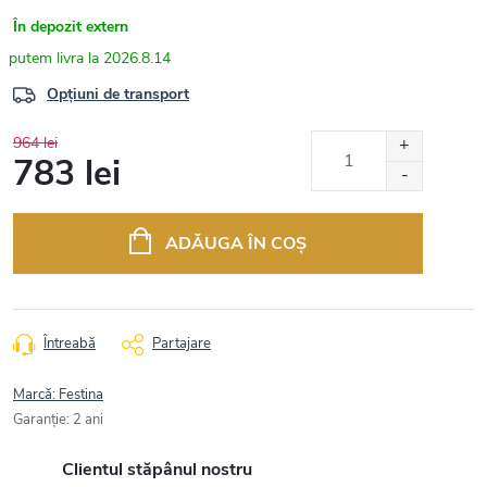
În depozit extern
2026.8.14
Opțiuni de transport
964 lei
783 lei
Evaluare
preţ:
ADĂUGA ÎN COŞ
Întreabă
Partajare
Marcă:
Festina
Garanţie
:
2 ani
Clientul stăpânul nostru