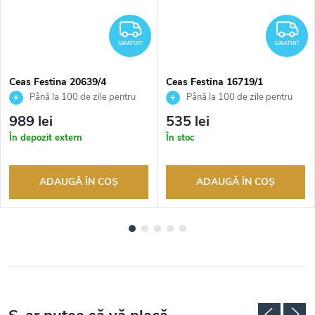
RATUIT
GRATUIT
G
GRATUIT
GRATUIT
Ceas Festina 20639/4
Ceas Festina 16719/1
Până la 100 de zile pentru
Până la 100 de zile pentru
returnarea bunurilor. Vânzător
returnarea bunurilor. Vânzător
989 lei
535 lei
autorizat
autorizat
În depozit extern
În stoc
ADAUGĂ ÎN COŞ
ADAUGĂ ÎN COŞ