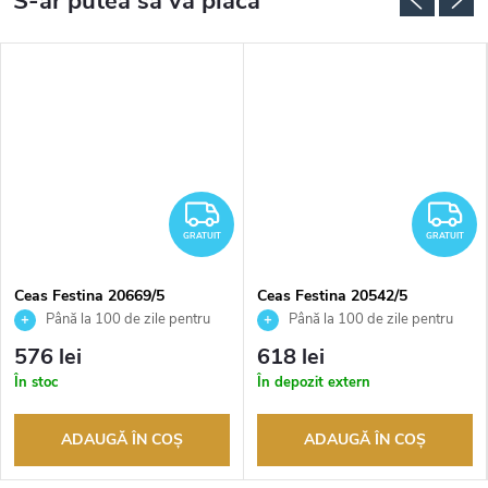
RATUIT
GRATUIT
G
GRATUIT
GRATUIT
Ceas Festina 20669/5
Ceas Festina 20542/5
Până la 100 de zile pentru
Până la 100 de zile pentru
returnarea bunurilor. Vânzător
returnarea bunurilor. Vânzător
576 lei
618 lei
autorizat
autorizat
În stoc
În depozit extern
ADAUGĂ ÎN COŞ
ADAUGĂ ÎN COŞ