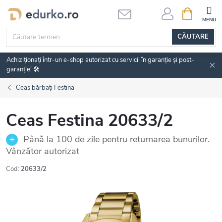
Treci
COŞ
DE
la
CUMPĂRĂ
conținut
CĂUTARE
Achiziționați într-un e-shop autorizat cu servicii în garanție și post-
garanție! 🛠️
Ceas bărbați Festina
Ceas Festina 20633/2
Până la 100 de zile pentru returnarea bunurilor.
Vânzător autorizat
Cod:
20633/2