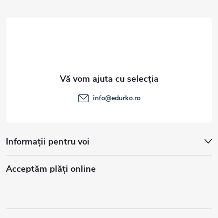
l
info
@
edurko.ro
Informații pentru voi
Acceptăm plăţi online