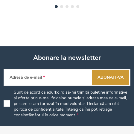
Abonare la newsletter
S
Adresă de e-mail
ABONATI-VA
u
Sunt de acord ca edurko.ro să-mi trimită buletine informative
b
și oferte prin e-mail folosind numele și adresa mea de e-mail,
pe care le-am furnizat în mod voluntar. Declar că am citit
politica de confidențialitate
. Înțeleg că îmi pot retrage
s
consimțământul în orice moment.
o