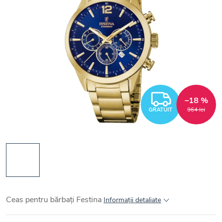
GRATUI
–18 %
GRATUIT
964 lei
Ceas pentru bărbați Festina
Informaţii detaliate