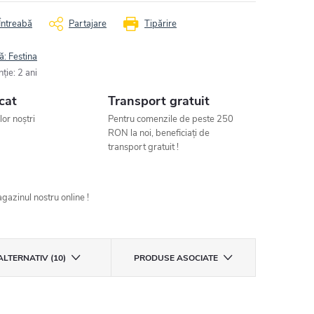
Întreabă
Partajare
Tipărire
ă:
Festina
nţie
:
2 ani
cat
Transport gratuit
ilor noștri
Pentru comenzile de peste 250
RON la noi, beneficiați de
transport gratuit !
gazinul nostru online !
ALTERNATIV (10)
PRODUSE ASOCIATE