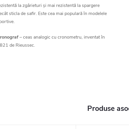
ezistentă la zgârieturi și mai rezistentă la spargere
ecât sticla de safir. Este cea mai populară în modelele
portive.
ronograf
– ceas analogic cu cronometru, inventat în
821 de Rieussec.
Produse aso