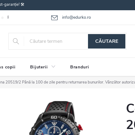
st-garanție! 🛠️
info@edurko.ro
Reclamațiile bunurilor
Întrebări frecvente
Termenii și condițiile
CĂUTARE
s copii
Bijuterii
Branduri
tina 20519/2
Până la 100 de zile pentru returnarea bunurilor. Vânzător autoriz
C
2