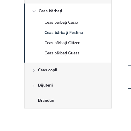
r
Ceas bărbați
ă
Ceas bărbați Casio
l
Ceas bărbați Festina
a
Ceas bărbați Citizen
Ceas bărbați Guess
t
Ceas copii
e
r
Bijuterii
a
Branduri
l