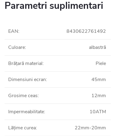
Parametri suplimentari
EAN
:
8430622761492
Culoare
:
albastră
Brățară material
:
Piele
Dimensiuni ecran
:
45mm
Grosime ceas
:
12mm
Impermeabilitate
:
10ATM
Lățime curea
:
22mm-20mm