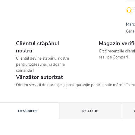
Marc
Gara
Clientul stăpânul
Magazin verifi
nostru
Citiți recenziile clienț
reali pe Compari !
Clientul devine stăpânul nostru
pentru totdeauna, nu doar la
comandă !
Vânzător autorizat
Oferim servicii de garanție și post-garanție pentru toate mărcile în ma
DESCRIERE
DISCUŢIE