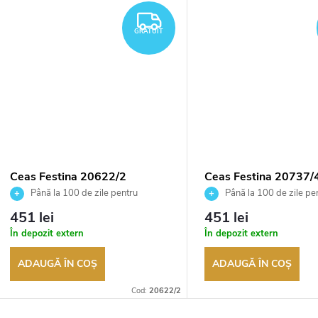
TUIT
GRATUIT
GRATUIT
Ceas Festina 20622/2
Ceas Festina 20737/
Până la 100 de zile pentru
Până la 100 de zile pe
returnarea bunurilor. Vânzător
returnarea bunurilor. Vânză
451 lei
451 lei
autorizat
autorizat
În depozit extern
În depozit extern
ADAUGĂ ÎN COŞ
ADAUGĂ ÎN COŞ
Cod:
20622/2