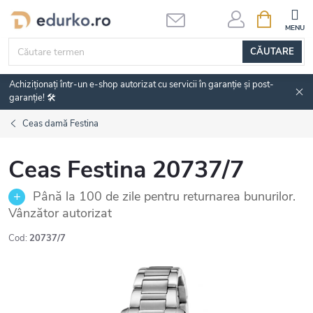
Treci
COŞ
DE
la
CUMPĂRĂ
conținut
CĂUTARE
Achiziționați într-un e-shop autorizat cu servicii în garanție și post-
garanție! 🛠️
Ceas damă Festina
Ceas Festina 20737/7
Până la 100 de zile pentru returnarea bunurilor.
Vânzător autorizat
Cod:
20737/7