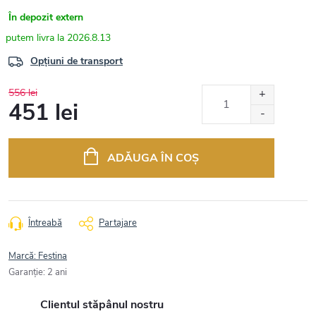
În depozit extern
2026.8.13
Opțiuni de transport
556 lei
451 lei
Evaluare
preţ:
ADĂUGA ÎN COŞ
Întreabă
Partajare
Marcă:
Festina
Garanţie
:
2 ani
Clientul stăpânul nostru