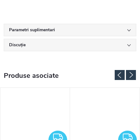
Parametri suplimentari
Discuţie
Produse asociate
RATUIT
GRATUIT
G