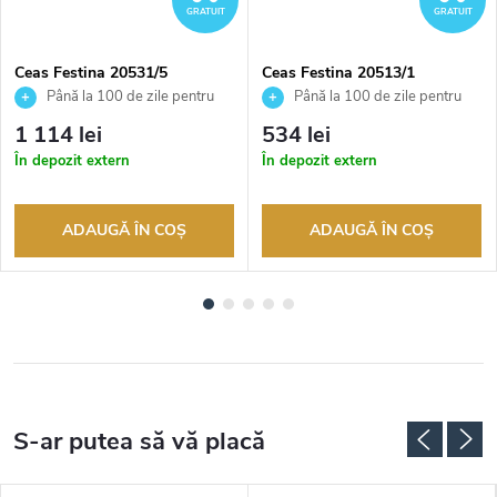
GRATUIT
GRATUIT
Ceas Festina 20531/5
Ceas Festina 20513/1
Până la 100 de zile pentru
Până la 100 de zile pentru
returnarea bunurilor. Vânzător
returnarea bunurilor. Vânzător
1 114 lei
534 lei
autorizat
autorizat
În depozit extern
În depozit extern
ADAUGĂ ÎN COŞ
ADAUGĂ ÎN COŞ