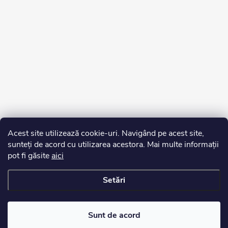
Acest site utilizează cookie-uri. Navigând pe acest site,
sunteți de acord cu utilizarea acestora. Mai multe informații
pot fi găsite
aici
Setări
Drepturi de autor 2026
Edurko.ro
. Toate drepturile rezervate.
Sunt de acord
Creat de Shoptet