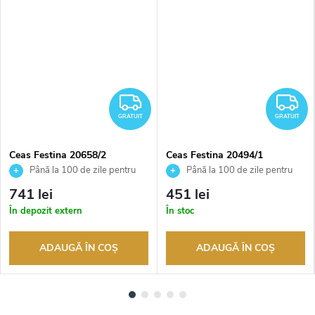
RATUIT
GRATUIT
G
GRATUIT
GRATUIT
Ceas Festina 20658/2
Ceas Festina 20494/1
Până la 100 de zile pentru
Până la 100 de zile pentru
returnarea bunurilor. Vânzător
returnarea bunurilor. Vânzător
741 lei
451 lei
autorizat
autorizat
În depozit extern
În stoc
ADAUGĂ ÎN COŞ
ADAUGĂ ÎN COŞ