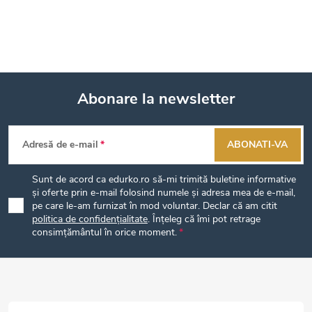
Abonare la newsletter
S
Adresă de e-mail
ABONATI-VA
u
Sunt de acord ca edurko.ro să-mi trimită buletine informative
b
și oferte prin e-mail folosind numele și adresa mea de e-mail,
pe care le-am furnizat în mod voluntar. Declar că am citit
politica de confidențialitate
. Înțeleg că îmi pot retrage
s
consimțământul în orice moment.
o
l