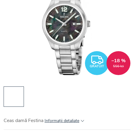
GRATUI
–18 %
GRATUIT
556 lei
Ceas damă Festina
Informaţii detaliate