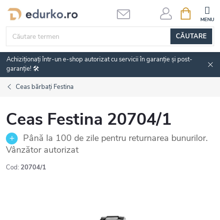
Treci
COŞ
DE
la
CUMPĂRĂ
conținut
CĂUTARE
Achiziționați într-un e-shop autorizat cu servicii în garanție și post-
garanție! 🛠️
Ceas bărbați Festina
Ceas Festina 20704/1
Până la 100 de zile pentru returnarea bunurilor.
Vânzător autorizat
Cod:
20704/1