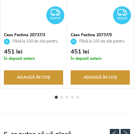
RATUIT
GRATUIT
G
GRATUIT
GRATUIT
Ceas Festina 20737/3
Ceas Festina 20737/5
Până la 100 de zile pentru
Până la 100 de zile pentru
returnarea bunurilor. Vânzător
returnarea bunurilor. Vânzător
451 lei
451 lei
autorizat
autorizat
În depozit extern
În depozit extern
ADAUGĂ ÎN COŞ
ADAUGĂ ÎN COŞ