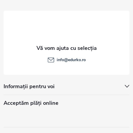
l
info
@
edurko.ro
Informații pentru voi
Acceptăm plăţi online