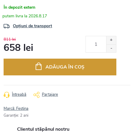
În depozit extern
2026.8.17
Opțiuni de transport
811 lei
658 lei
Evaluare
preţ:
ADĂUGA ÎN COŞ
Întreabă
Partajare
Marcă:
Festina
Garanţie
:
2 ani
Clientul stăpânul nostru