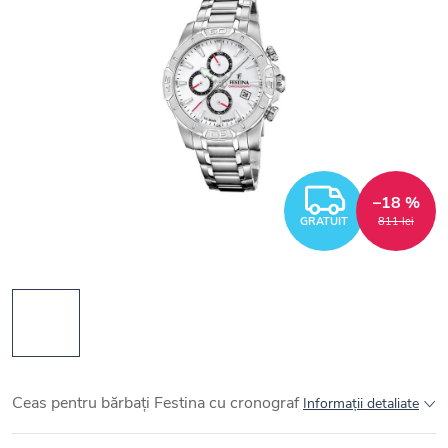
GRATUI
–18 %
GRATUIT
811 lei
Ceas pentru bărbați Festina cu cronograf
Informaţii detaliate