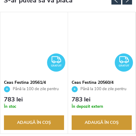
RATUIT
GRATUIT
G
GRATUIT
GRATUIT
Ceas Festina 20561/4
Ceas Festina 20560/4
Până la 100 de zile pentru
Până la 100 de zile pentru
returnarea bunurilor. Vânzător
returnarea bunurilor. Vânzător
783 lei
783 lei
autorizat
autorizat
În stoc
În depozit extern
ADAUGĂ ÎN COŞ
ADAUGĂ ÎN COŞ