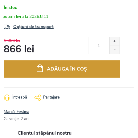
În stoc
2026.8.11
Opțiuni de transport
1 066 lei
866 lei
Evaluare
preţ:
ADĂUGA ÎN COŞ
Întreabă
Partajare
Marcă:
Festina
Garanţie
:
2 ani
Clientul stăpânul nostru