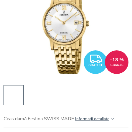
GRATUI
–18 %
GRATUIT
1 066 lei
Ceas damă Festina SWISS MADE
Informaţii detaliate