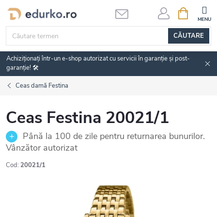
Treci
COŞ
DE
la
CUMPĂRĂ
conținut
CĂUTARE
Achiziționați într-un e-shop autorizat cu servicii în garanție și post-
garanție! 🛠️
Ceas damă Festina
Ceas Festina 20021/1
Până la 100 de zile pentru returnarea bunurilor.
Vânzător autorizat
Cod:
20021/1