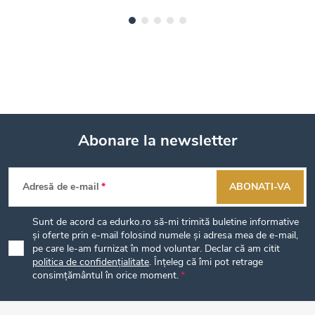
Abonare la newsletter
S
Adresă de e-mail
ABONATI-VA
u
Sunt de acord ca edurko.ro să-mi trimită buletine informative
b
și oferte prin e-mail folosind numele și adresa mea de e-mail,
pe care le-am furnizat în mod voluntar. Declar că am citit
politica de confidențialitate
. Înțeleg că îmi pot retrage
s
consimțământul în orice moment.
o