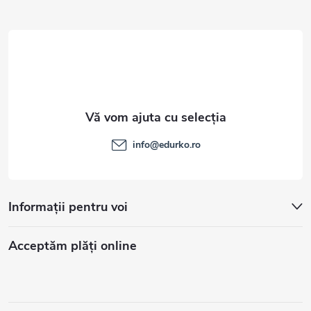
l
info
@
edurko.ro
Informații pentru voi
Acceptăm plăţi online