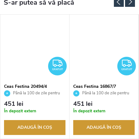
RATUIT
GRATUIT
G
GRATUIT
GRATUIT
Ceas Festina 20494/4
Ceas Festina 16867/7
Până la 100 de zile pentru
Până la 100 de zile pentru
returnarea bunurilor. Vânzător
returnarea bunurilor. Vânzător
451 lei
451 lei
autorizat
autorizat
În depozit extern
În depozit extern
ADAUGĂ ÎN COŞ
ADAUGĂ ÎN COŞ