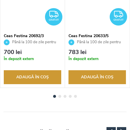
RATUIT
GRATUIT
G
GRATUIT
GRATUIT
Ceas Festina 20692/3
Ceas Festina 20633/5
Până la 100 de zile pentru
Până la 100 de zile pentru
returnarea bunurilor. Vânzător
returnarea bunurilor. Vânzător
700 lei
783 lei
autorizat
autorizat
În depozit extern
În depozit extern
ADAUGĂ ÎN COŞ
ADAUGĂ ÎN COŞ