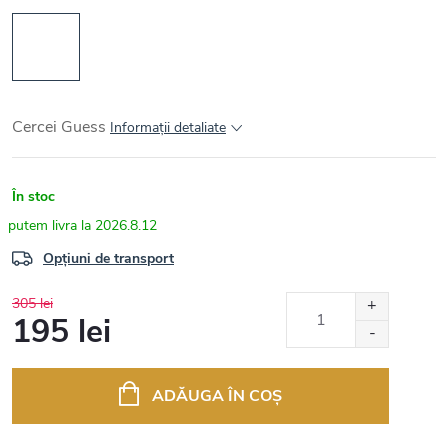
Cercei Guess
Informaţii detaliate
În stoc
2026.8.12
Opțiuni de transport
305 lei
195 lei
Evaluare
preţ:
ADĂUGA ÎN COŞ