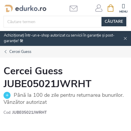
Treci
COŞ
DE
la
CUMPĂRĂ
conținut
CĂUTARE
Achiziționați într-un e-shop autorizat cu servicii în garanție și post-
garanție! 🛠️
Cercei Guess
Cercei Guess
JUBE05021JWRHT
Până la 100 de zile pentru returnarea bunurilor.
Vânzător autorizat
Cod:
JUBE05021JWRHT