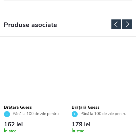
Produse asociate
Brățară Guess
Brățară Guess
JUBB05022JWYGS
JUBB05214JWRHS
Până la 100 de zile pentru
Până la 100 de zile pentru
returnarea bunurilor. Vânzător
returnarea bunurilor. Vânzător
162 lei
179 lei
autorizat
autorizat
În stoc
În stoc