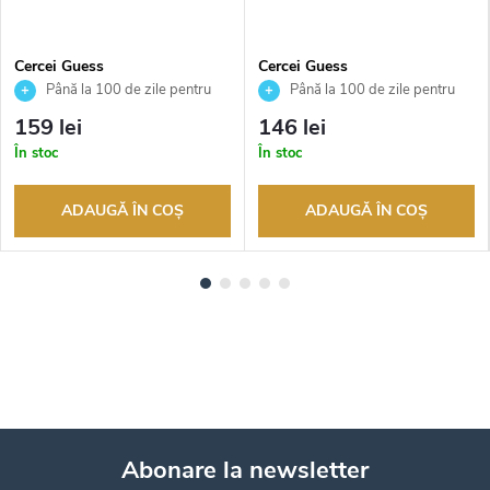
Cercei Guess
Cercei Guess
JUBE03136JWRHT
JUBE05110JWYGT
Până la 100 de zile pentru
Până la 100 de zile pentru
returnarea bunurilor. Vânzător
returnarea bunurilor. Vânzător
159 lei
146 lei
autorizat
autorizat
În stoc
În stoc
ADAUGĂ ÎN COŞ
ADAUGĂ ÎN COŞ
Abonare la newsletter