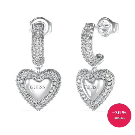
–36 %
305 lei