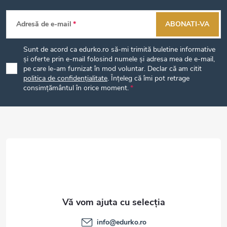
S
Adresă de e-mail
ABONATI-VA
u
Sunt de acord ca edurko.ro să-mi trimită buletine informative
b
și oferte prin e-mail folosind numele și adresa mea de e-mail,
pe care le-am furnizat în mod voluntar. Declar că am citit
politica de confidențialitate
. Înțeleg că îmi pot retrage
s
consimțământul în orice moment.
o
l
info
@
edurko.ro