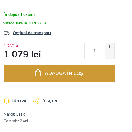
În depozit extern
2026.8.14
Opțiuni de transport
1 269 lei
1 079 lei
Evaluare
preţ:
ADĂUGA ÎN COŞ
Întreabă
Partajare
Marcă:
Casio
Garanţie
:
2 ani