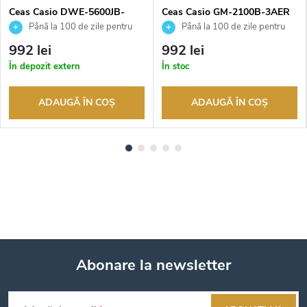
Ceas Casio DWE-5600JB-
Ceas Casio GM-2100B-3AER
1A9ER
Până la 100 de zile pentru
Până la 100 de zile pentru
returnarea bunurilor. Vânzător
returnarea bunurilor. Vânzător
992 lei
992 lei
autorizat
autorizat
În depozit extern
În stoc
ADAUGĂ ÎN COŞ
ADAUGĂ ÎN COŞ
Abonare la newsletter
S