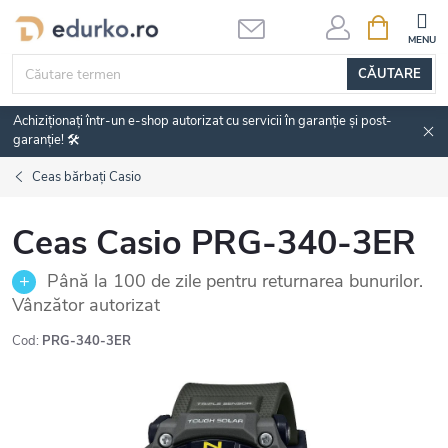
Treci
COŞ
DE
la
CUMPĂRĂ
conținut
CĂUTARE
Achiziționați într-un e-shop autorizat cu servicii în garanție și post-
garanție! 🛠️
Ceas bărbați Casio
Ceas Casio PRG-340-3ER
Până la 100 de zile pentru returnarea bunurilor.
Vânzător autorizat
Cod:
PRG-340-3ER