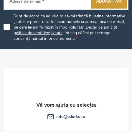
Adresă de e-mail
ABONATI-VA
u
Sunt de acord ca edurko.ro să-mi trimită buletine informative
b
și oferte prin e-mail folosind numele și adresa mea de e-mail,
pe care le-am furnizat în mod voluntar. Declar că am citit
politica de confidențialitate
. Înțeleg că îmi pot retrage
s
consimțământul în orice moment.
o
l
info
@
edurko.ro