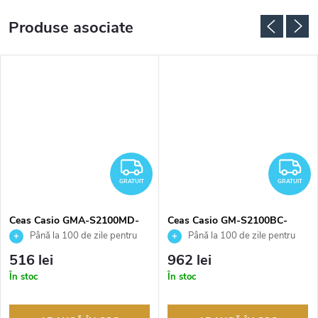
Produse asociate
RATUIT
GRATUIT
G
GRATUIT
GRATUIT
Ceas Casio GMA-S2100MD-
Ceas Casio GM-S2100BC-
7AER
1AER
Până la 100 de zile pentru
Până la 100 de zile pentru
returnarea bunurilor. Vânzător
returnarea bunurilor. Vânzător
516 lei
962 lei
autorizat
autorizat
În stoc
În stoc