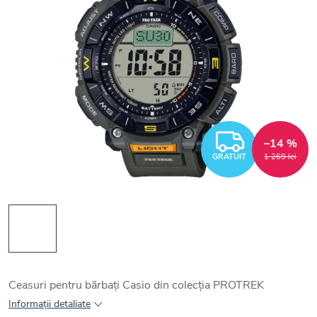
GRATUI
–14 %
GRATUIT
1 269 lei
Ceasuri pentru bărbați Casio din colecția PROTREK
Informaţii detaliate