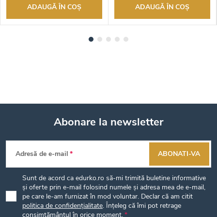
ADAUGĂ ÎN COŞ
ADAUGĂ ÎN COŞ
Abonare la newsletter
S
Adresă de e-mail
ABONATI-VA
u
Sunt de acord ca edurko.ro să-mi trimită buletine informative
b
și oferte prin e-mail folosind numele și adresa mea de e-mail,
pe care le-am furnizat în mod voluntar. Declar că am citit
politica de confidențialitate
. Înțeleg că îmi pot retrage
s
consimțământul în orice moment.