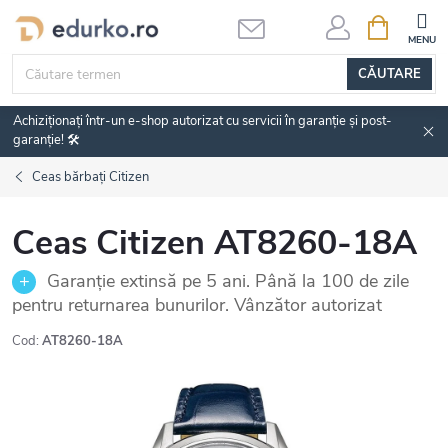
Treci
COŞ
DE
la
CUMPĂRĂ
conținut
CĂUTARE
Achiziționați într-un e-shop autorizat cu servicii în garanție și post-
garanție! 🛠️
Ceas bărbați Citizen
Ceas Citizen AT8260-18A
Garanție extinsă pe 5 ani. Până la 100 de zile
pentru returnarea bunurilor. Vânzător autorizat
Cod:
AT8260-18A