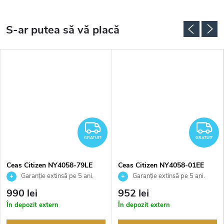
RATUIT
GRATUIT
G
GRATUIT
GRATUIT
Ceas Citizen NY4058-79LE
Ceas Citizen NY4058-01EE
Garanție extinsă pe 5 ani.
Garanție extinsă pe 5 ani.
Până la 100 de zile pentru
Până la 100 de zile pentru
990 lei
952 lei
returnarea bunurilor. Vânzător
returnarea bunurilor. Vânzător
În depozit extern
În depozit extern
autorizat
autorizat