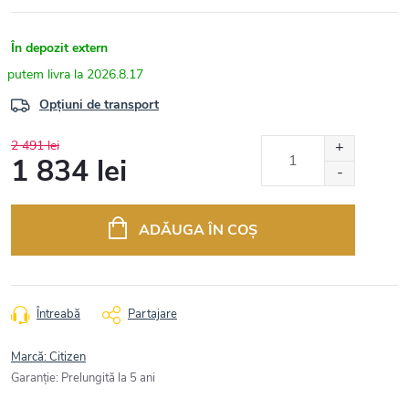
În depozit extern
2026.8.17
Opțiuni de transport
2 491 lei
1 834 lei
Evaluare
preţ:
ADĂUGA ÎN COŞ
Întreabă
Partajare
Marcă:
Citizen
Garanţie
:
Prelungită la 5 ani