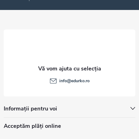
o
l
info
@
edurko.ro
Informații pentru voi
Acceptăm plăţi online