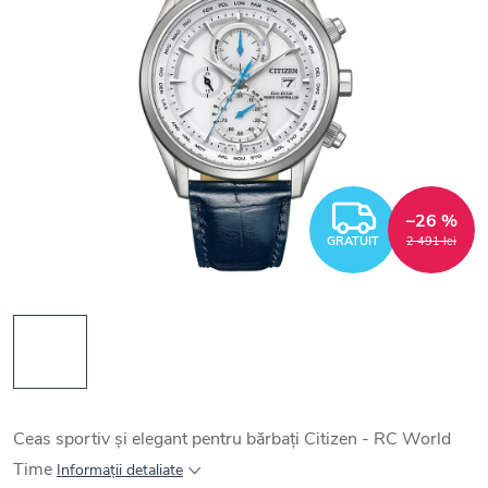
GRATUI
–26 %
GRATUIT
2 491 lei
Ceas sportiv și elegant pentru bărbați Citizen - RC World
Time
Informaţii detaliate