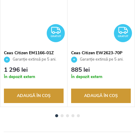
RATUIT
GRATUIT
G
GRATUIT
GRATUIT
Ceas Citizen EM1166-01Z
Ceas Citizen EW2623-70P
Garanție extinsă pe 5 ani.
Garanție extinsă pe 5 ani.
Până la 100 de zile pentru
Până la 100 de zile pentru
1 296 lei
885 lei
returnarea bunurilor. Vânzător
returnarea bunurilor. Vânzător
În depozit extern
În depozit extern
autorizat
autorizat
ADAUGĂ ÎN COŞ
ADAUGĂ ÎN COŞ