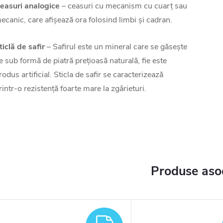
easuri analogice
– ceasuri cu mecanism cu cuarț sau
ecanic, care afișează ora folosind limbi și cadran.
ticlă de safir
– Safirul este un mineral care se găsește
ie sub formă de piatră prețioasă naturală, fie este
rodus artificial. Sticla de safir se caracterizează
rintr-o rezistență foarte mare la zgârieturi.
Produse aso
TUIT
GRATUIT