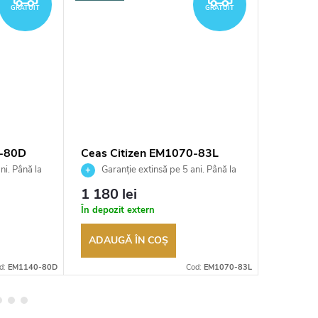
GRATUIT
GRATUIT
0-80D
Ceas Citizen EM1070-83L
Ceas Ci
ni. Până la
Garanție extinsă pe 5 ani. Până la
Garan
ea
100 de zile pentru returnarea
100 de zil
1 180 lei
730 le
t
bunurilor. Vânzător autorizat
bunurilor.
În depozit extern
În depozi
ADAUGĂ ÎN COŞ
ADAUG
d:
EM1140-80D
Cod:
EM1070-83L