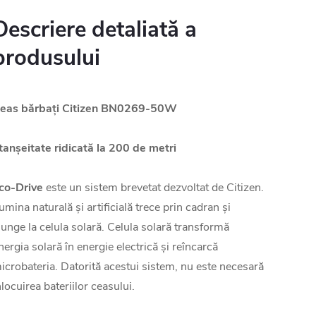
Descriere detaliată a
produsului
eas bărbați
Citizen
BN0269-50W
tanșeitate ridicată la 200 de metri
co-Drive
este un sistem brevetat dezvoltat de Citizen.
umina naturală și artificială trece prin cadran și
junge la celula solară. Celula solară transformă
nergia solară în energie electrică și reîncarcă
icrobateria. Datorită acestui sistem, nu este necesară
nlocuirea bateriilor ceasului.