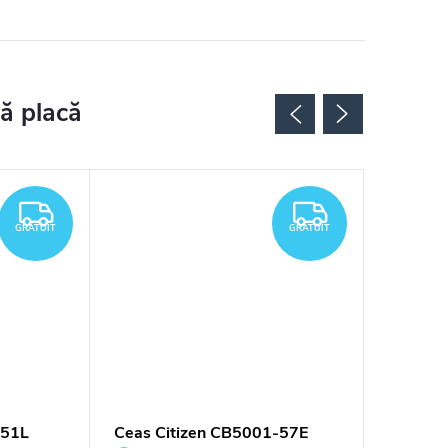
GRATUIT
GRATUIT
GRATUIT
GRATUIT
-51L
Ceas Citizen CB5001-57E
Ceas Ci