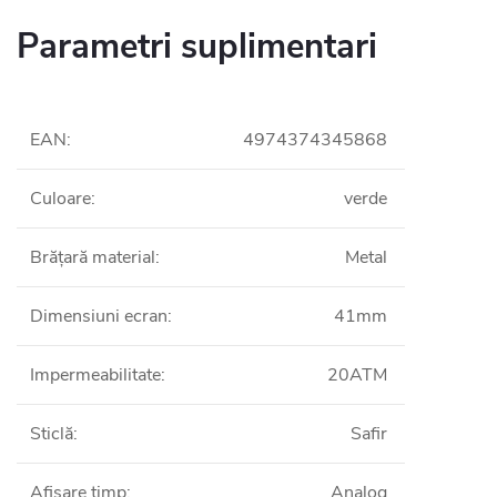
Parametri suplimentari
EAN
:
4974374345868
Culoare
:
verde
Brățară material
:
Metal
Dimensiuni ecran
:
41mm
Impermeabilitate
:
20ATM
Sticlă
:
Safir
Afișare timp
:
Analog