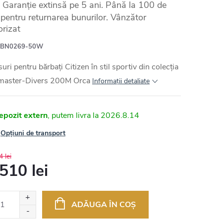
Garanție extinsă pe 5 ani. Până la 100 de
e pentru returnarea bunurilor. Vânzător
orizat
BN0269-50W
uri pentru bărbați Citizen în stil sportiv din colecția
master-Divers 200M Orca
Informaţii detaliate
epozit extern
2026.8.14
Opțiuni de transport
 lei
510 lei
uare
ADĂUGA ÎN COŞ