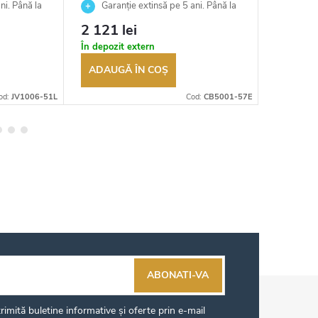
ni. Până la
Garanție extinsă pe 5 ani. Până la
Garan
ea
100 de zile pentru returnarea
100 de zil
2 121 lei
3 001 
t
bunurilor. Vânzător autorizat
bunurilor.
În depozit extern
În depozi
ADAUGĂ ÎN COŞ
ADAUG
od:
JV1006-51L
Cod:
CB5001-57E
ABONATI-VA
imită buletine informative și oferte prin e-mail