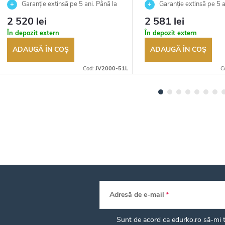
Garanție extinsă pe 5 ani. Până la
Garanție extinsă pe 5 a
100 de zile pentru returnarea
100 de zile pentru returnar
2 520 lei
2 581 lei
bunurilor. Vânzător autorizat
bunurilor. Vânzător autoriza
În depozit extern
În depozit extern
ADAUGĂ ÎN COŞ
ADAUGĂ ÎN COŞ
Cod:
JV2000-51L
C
Adresă de e-mail
Sunt de acord ca edurko.ro să-mi tr