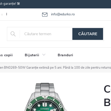
st-garanție! 🛠️
info@edurko.ro
Reclamațiile bunurilor
Întrebări frecvente
Termenii și condițiile
CĂUTARE
s copii
Bijuterii
Branduri
izen BN0269-50W
Garanție extinsă pe 5 ani. Până la 100 de zile pentru return
C
B