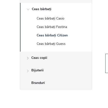
r
Ceas bărbați
ă
Ceas bărbați Casio
l
Ceas bărbați Festina
a
Ceas bărbați Citizen
Ceas bărbați Guess
t
Ceas copii
e
r
Bijuterii
a
Branduri
l