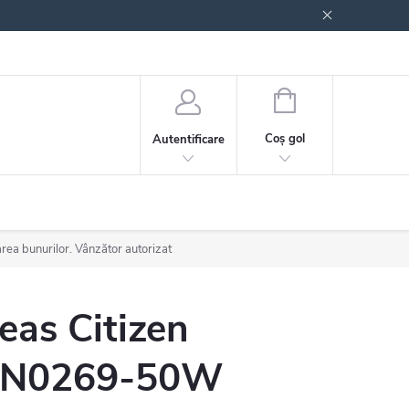
 generale
Politica de confidențialitate
COŞ
DE
Coş gol
Autentificare
CUMPĂRĂTURI
area bunurilor. Vânzător autorizat
eas Citizen
N0269-50W