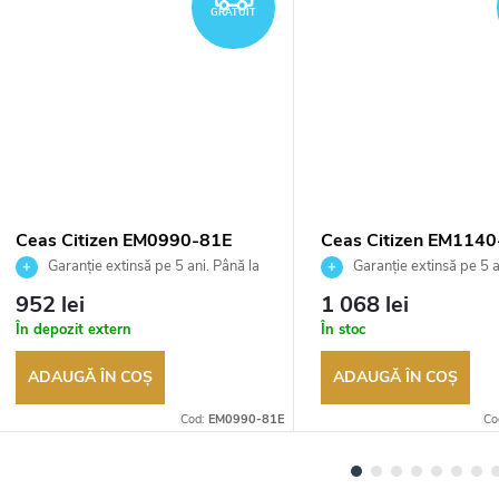
GRATUIT
Ceas Citizen EM0990-81E
Ceas Citizen EM114
Garanție extinsă pe 5 ani. Până la
Garanție extinsă pe 5 a
100 de zile pentru returnarea
100 de zile pentru returnar
952 lei
1 068 lei
bunurilor. Vânzător autorizat
bunurilor. Vânzător autoriza
În depozit extern
În stoc
ADAUGĂ ÎN COŞ
ADAUGĂ ÎN COŞ
Cod:
EM0990-81E
Co