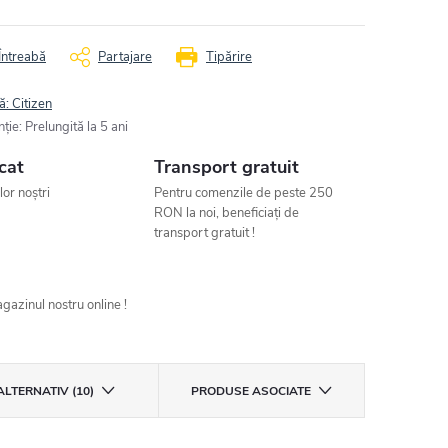
Întreabă
Partajare
Tipărire
ă:
Citizen
nţie
:
Prelungită la 5 ani
cat
Transport gratuit
ilor noștri
Pentru comenzile de peste 250
RON la noi, beneficiați de
transport gratuit !
gazinul nostru online !
ALTERNATIV (10)
PRODUSE ASOCIATE