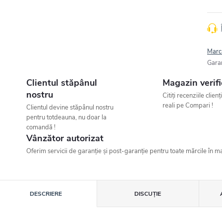
Marc
Gara
Clientul stăpânul
Magazin verifi
nostru
Citiți recenziile clienț
reali pe Compari !
Clientul devine stăpânul nostru
pentru totdeauna, nu doar la
comandă !
Vânzător autorizat
Oferim servicii de garanție și post-garanție pentru toate mărcile în ma
DESCRIERE
DISCUŢIE