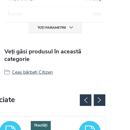
Funcții
:
dată
TOȚI PARAMETRII
Veți găsi produsul în această
categorie
Ceas bărbați Citizen
ciate
Noutăți
GRATUIT
GRATUIT