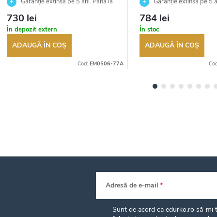
Garanție extinsă pe 5 ani. Până la
Garanție extinsă pe 5 a
100 de zile pentru returnarea
100 de zile pentru returnar
730 lei
784 lei
bunurilor. Vânzător autorizat
bunurilor. Vânzător autoriza
În depozit extern
În stoc
ADAUGĂ ÎN COŞ
ADAUGĂ ÎN COŞ
Cod:
EM0506-77A
Co
Adresă de e-mail
Sunt de acord ca edurko.ro să-mi tr