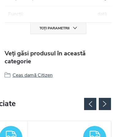
Funcții
:
dată
TOȚI PARAMETRII
Veți găsi produsul în această
categorie
Ceas damă Citizen
ciate
GRATUIT
GRATUIT