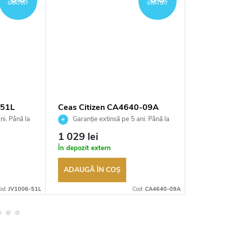
GRATUIT
GRATUIT
-51L
Ceas Citizen CA4640-09A
Ceas C
ni. Până la
Garanție extinsă pe 5 ani. Până la
Garan
ea
100 de zile pentru returnarea
100 de zil
1 029 lei
2 253 
t
bunurilor. Vânzător autorizat
bunurilor.
În depozit extern
În depozi
ADAUGĂ ÎN COŞ
ADAUG
od:
JV1006-51L
Cod:
CA4640-09A