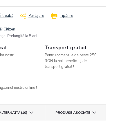
Întreabă
Partajare
Tipărire
ă:
Citizen
nţie
:
Prelungită la 5 ani
cat
Transport gratuit
ilor noștri
Pentru comenzile de peste 250
RON la noi, beneficiați de
transport gratuit !
gazinul nostru online !
ALTERNATIV (10)
PRODUSE ASOCIATE