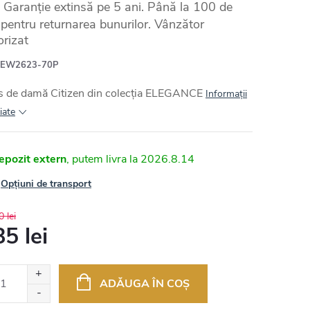
Garanție extinsă pe 5 ani. Până la 100 de
e pentru returnarea bunurilor. Vânzător
orizat
EW2623-70P
s de damă Citizen din colecția ELEGANCE
Informaţii
iate
epozit extern
2026.8.14
Opțiuni de transport
 lei
5 lei
uare
ADĂUGA ÎN COŞ