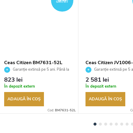
GRATUIT
Ceas Citizen BM7631-52L
Ceas Citizen JV1006
Garanție extinsă pe 5 ani. Până la
Garanție extinsă pe 5 a
100 de zile pentru returnarea
100 de zile pentru returnar
823 lei
2 581 lei
bunurilor. Vânzător autorizat
bunurilor. Vânzător autoriza
În depozit extern
În depozit extern
ADAUGĂ ÎN COŞ
ADAUGĂ ÎN COŞ
Cod:
BM7631-52L
C