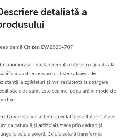
Descriere detaliată a
produsului
eas damă Citizen EW2623-70P
ticlă minerală
- Sticla minerală este cea mai utilizată
ticlă în industria ceasurilor. Este suficient de
ezistentă la zgârieturi și mai rezistentă la spargere
ecât sticla de safir. Este cea mai populară în modelele
portive.
co-Drive
este un sistem brevetat dezvoltat de Citizen.
umina naturală și artificială trece prin cadran și
junge la celula solară. Celula solară transformă