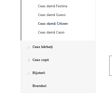
r
Ceas damă Festina
ă
Ceas damă Guess
l
Ceas damă Citizen
Ceas damă Casio
a
Ceas bărbați
t
Ceas copii
e
r
Bijuterii
a
Branduri
l