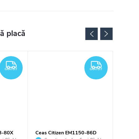
GRATUIT
GRATUIT
GRATUIT
GRATUIT
8-80X
Ceas Citizen EM1150-86D
Ceas Ci