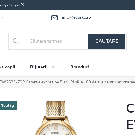
st-garanție! 🛠️
info@edurko.ro
Reclamațiile bunurilor
Întrebări frecvente
Termenii și condițiile
CĂUTARE
s copii
Bijuterii
Branduri
en EW2623-70P
Garanție extinsă pe 5 ani. Până la 100 de zile pentru returnarea
C
Noutăți
E