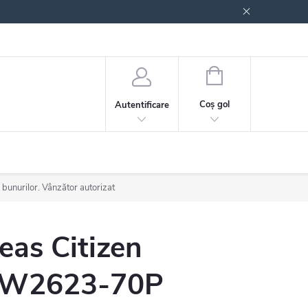
 generale
Politica de confidențialitate
COŞ
DE
Coş gol
Autentificare
CUMPĂRĂTURI
 bunurilor. Vânzător autorizat
eas Citizen
W2623-70P