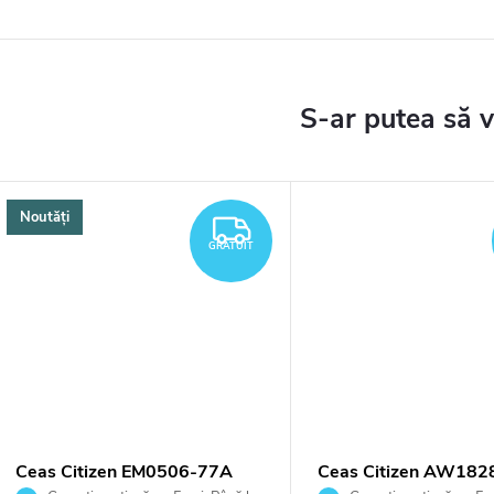
Noutăți
TUIT
GRATUIT
GRATUIT
Ceas Citizen EM0506-77A
Ceas Citizen AW182