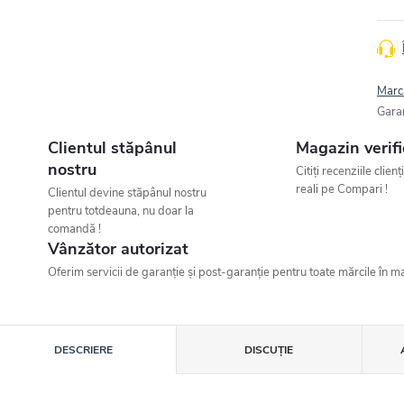
Marc
Gara
Clientul stăpânul
Magazin verifi
nostru
Citiți recenziile clienț
reali pe Compari !
Clientul devine stăpânul nostru
pentru totdeauna, nu doar la
comandă !
Vânzător autorizat
Oferim servicii de garanție și post-garanție pentru toate mărcile în ma
DESCRIERE
DISCUŢIE