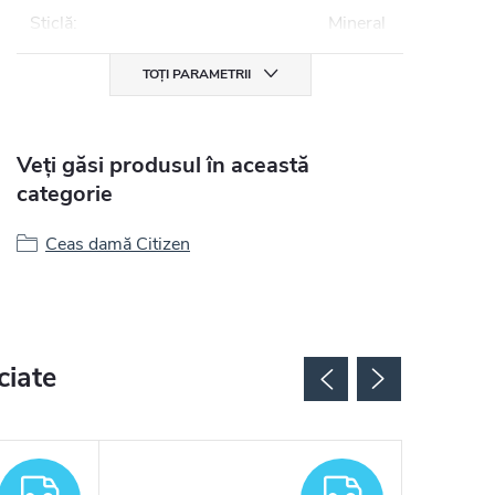
Sticlă
:
Mineral
TOȚI PARAMETRII
Veți găsi produsul în această
categorie
Ceas damă Citizen
ciate
GRATUIT
GRATUIT