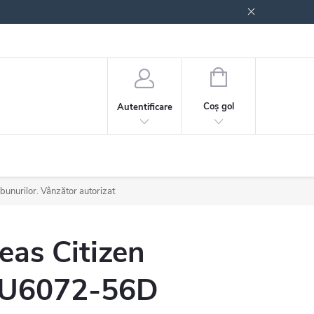
 generale
Politica de confidențialitate
COŞ
DE
Coş gol
Autentificare
CUMPĂRĂTURI
 bunurilor. Vânzător autorizat
eas Citizen
U6072-56D