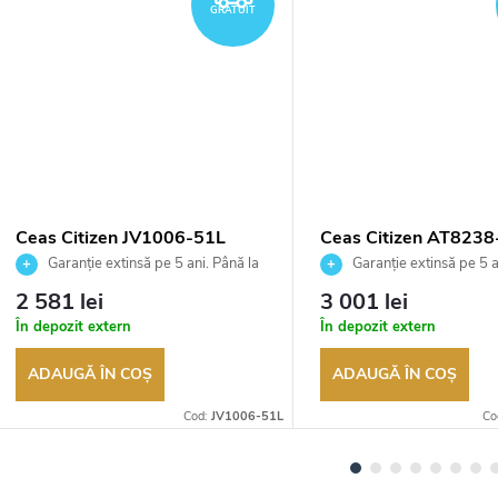
GRATUIT
Ceas Citizen JV1006-51L
Ceas Citizen AT823
Garanție extinsă pe 5 ani. Până la
Garanție extinsă pe 5 a
100 de zile pentru returnarea
100 de zile pentru returnar
2 581 lei
3 001 lei
bunurilor. Vânzător autorizat
bunurilor. Vânzător autoriza
În depozit extern
În depozit extern
ADAUGĂ ÎN COŞ
ADAUGĂ ÎN COŞ
Cod:
JV1006-51L
Co