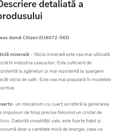
Descriere detaliată a
produsului
eas damă Citizen EU6072-56D
ticlă minerală
- Sticla minerală este cea mai utilizată
ticlă în industria ceasurilor. Este suficient de
ezistentă la zgârieturi și mai rezistentă la spargere
ecât sticla de safir. Este cea mai populară în modelele
portive.
uartz
– un mecanism cu cuarț se referă la generarea
e impulsuri de timp precise folosind un cristal de
iliciu. Datorită simplității sale, este foarte fiabil și
onsumă doar o cantitate mică de energie, ceea ce