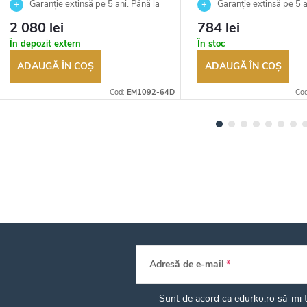
Garanție extinsă pe 5 ani. Până la
Garanție extinsă pe 5 a
100 de zile pentru returnarea
100 de zile pentru returnar
2 080 lei
784 lei
bunurilor. Vânzător autorizat
bunurilor. Vânzător autoriza
În depozit extern
În stoc
ADAUGĂ ÎN COŞ
ADAUGĂ ÎN COŞ
Cod:
EM1092-64D
Co
Adresă de e-mail
Sunt de acord ca edurko.ro să-mi tr