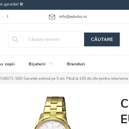
st-garanție! 🛠️
info@edurko.ro
Reclamațiile bunurilor
Întrebări frecvente
Termenii și condițiile
CĂUTARE
s copii
Bijuterii
Branduri
n EU6072-56D
Garanție extinsă pe 5 ani. Până la 100 de zile pentru returnarea
C
E