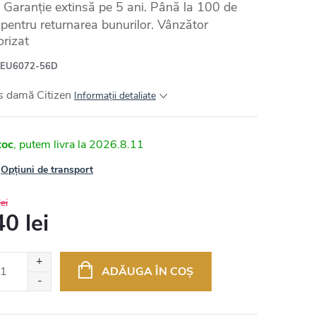
Garanție extinsă pe 5 ani. Până la 100 de
e pentru returnarea bunurilor. Vânzător
orizat
EU6072-56D
s damă Citizen
Informaţii detaliate
toc
2026.8.11
Opțiuni de transport
ei
0 lei
uare
ADĂUGA ÎN COŞ