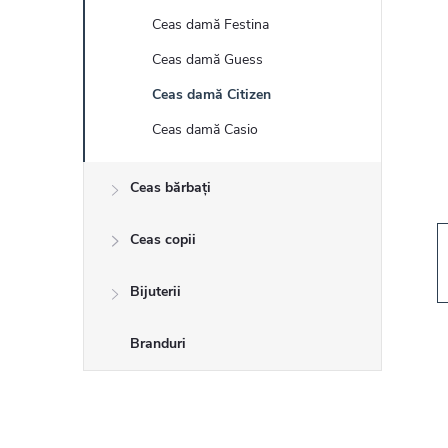
r
Ceas damă Festina
ă
Ceas damă Guess
l
Ceas damă Citizen
Ceas damă Casio
a
Ceas bărbați
t
Ceas copii
e
r
Bijuterii
a
Branduri
l