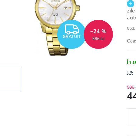
zil
aut
GRATUIT
Cod:
–24 %
GRATUIT
586 lei
Cea
În s
586 l
44
Eval
preţ: