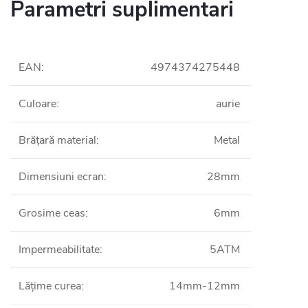
Parametri suplimentari
EAN
:
4974374275448
Culoare
:
aurie
Brățară material
:
Metal
Dimensiuni ecran
:
28mm
Grosime ceas
:
6mm
Impermeabilitate
:
5ATM
Lățime curea
:
14mm-12mm