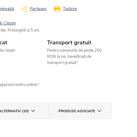
Întreabă
Partajare
Tipărire
ă:
Citizen
nţie
:
Prelungită la 5 ani
cat
Transport gratuit
ilor noștri
Pentru comenzile de peste 250
RON la noi, beneficiați de
transport gratuit !
gazinul nostru online !
ALTERNATIV (10)
PRODUSE ASOCIATE