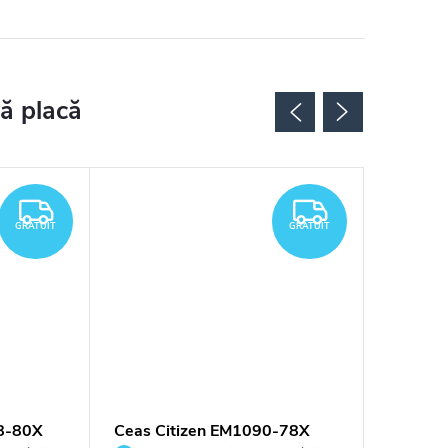
Noutăți
GRATUIT
GRATUIT
GRATUIT
GRATUIT
8-80X
Ceas Citizen EM1090-78X
Ceas Ci