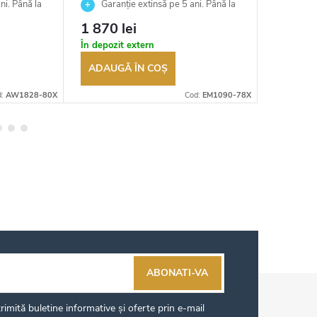
ni. Până la
Garanție extinsă pe 5 ani. Până la
Garan
ea
100 de zile pentru returnarea
100 de zil
1 870 lei
1 045 
t
bunurilor. Vânzător autorizat
bunurilor.
În depozit extern
În stoc
ADAUGĂ ÎN COŞ
ADAUG
d:
AW1828-80X
Cod:
EM1090-78X
ABONATI-VA
imită buletine informative și oferte prin e-mail