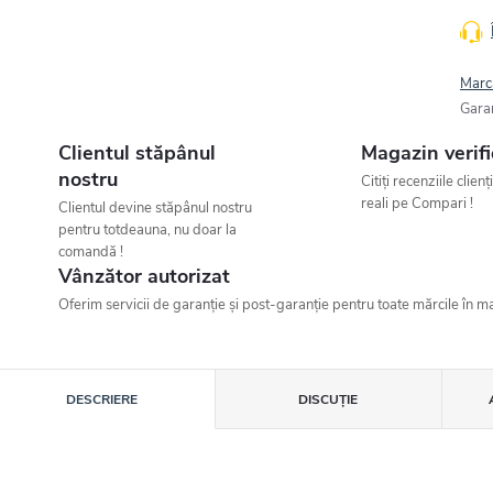
Marc
Gara
Clientul stăpânul
Magazin verifi
nostru
Citiți recenziile clienț
reali pe Compari !
Clientul devine stăpânul nostru
pentru totdeauna, nu doar la
comandă !
Vânzător autorizat
Oferim servicii de garanție și post-garanție pentru toate mărcile în ma
DESCRIERE
DISCUŢIE