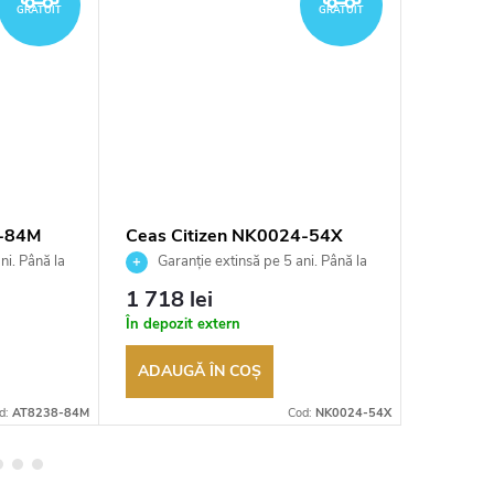
GRATUIT
GRATUIT
8-84M
Ceas Citizen NK0024-54X
Ceas C
ni. Până la
Garanție extinsă pe 5 ani. Până la
Garan
ea
100 de zile pentru returnarea
100 de zil
1 718 lei
1 510 
t
bunurilor. Vânzător autorizat
bunurilor.
În depozit extern
În depozi
ADAUGĂ ÎN COŞ
ADAUG
d:
AT8238-84M
Cod:
NK0024-54X