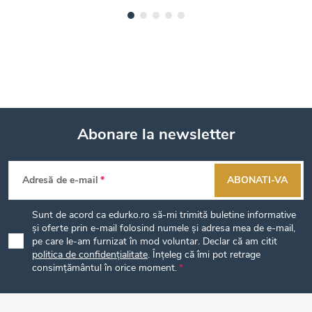
Abonare la newsletter
S
Adresă de e-mail
ABONATI-VA
u
Sunt de acord ca edurko.ro să-mi trimită buletine informative
b
și oferte prin e-mail folosind numele și adresa mea de e-mail,
pe care le-am furnizat în mod voluntar. Declar că am citit
politica de confidențialitate
. Înțeleg că îmi pot retrage
s
consimțământul în orice moment.
o