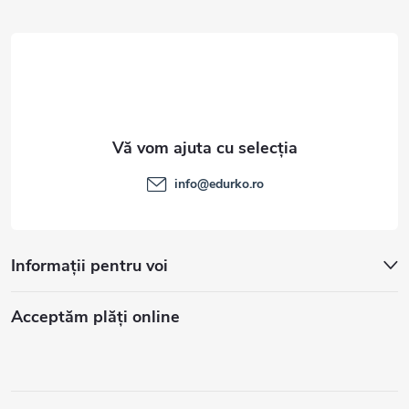
l
info
@
edurko.ro
Informații pentru voi
Acceptăm plăţi online