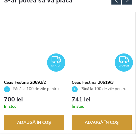
RATUIT
GRATUIT
G
GRATUIT
GRATUIT
Ceas Festina 20692/2
Ceas Festina 20519/3
Până la 100 de zile pentru
Până la 100 de zile pentru
returnarea bunurilor. Vânzător
returnarea bunurilor. Vânzător
700 lei
741 lei
autorizat
autorizat
În stoc
În stoc
ADAUGĂ ÎN COŞ
ADAUGĂ ÎN COŞ