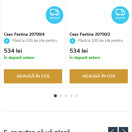
RATUIT
GRATUIT
G
GRATUIT
GRATUIT
Ceas Festina 20700/4
Ceas Festina 20700/2
Până la 100 de zile pentru
Până la 100 de zile pentru
returnarea bunurilor. Vânzător
returnarea bunurilor. Vânzător
534 lei
534 lei
autorizat
autorizat
În depozit extern
În depozit extern
ADAUGĂ ÎN COŞ
ADAUGĂ ÎN COŞ