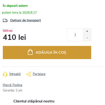
În depozit extern
2026.8.17
Opțiuni de transport
505 lei
410 lei
Evaluare
preţ:
ADĂUGA ÎN COŞ
Întreabă
Partajare
Marcă:
Festina
Garanţie
:
2 ani
Clientul stăpânul nostru