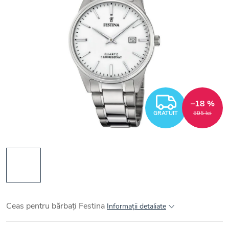
GRATUI
–18 %
GRATUIT
505 lei
Ceas pentru bărbați Festina
Informaţii detaliate