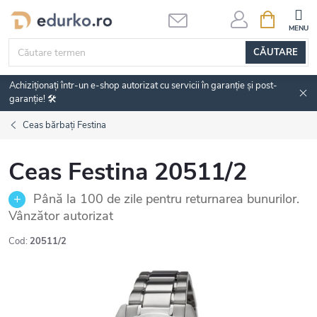
Treci
COŞ
DE
la
CUMPĂRĂ
conținut
CĂUTARE
Achiziționați într-un e-shop autorizat cu servicii în garanție și post-
garanție! 🛠️
Ceas bărbați Festina
Ceas Festina 20511/2
Până la 100 de zile pentru returnarea bunurilor.
Vânzător autorizat
Cod:
20511/2