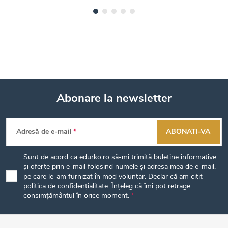
Abonare la newsletter
S
Adresă de e-mail
ABONATI-VA
u
Sunt de acord ca edurko.ro să-mi trimită buletine informative
b
și oferte prin e-mail folosind numele și adresa mea de e-mail,
pe care le-am furnizat în mod voluntar. Declar că am citit
politica de confidențialitate
. Înțeleg că îmi pot retrage
s
consimțământul în orice moment.
o