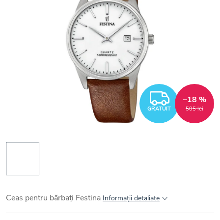
GRATUI
–18 %
GRATUIT
505 lei
Ceas pentru bărbați Festina
Informaţii detaliate