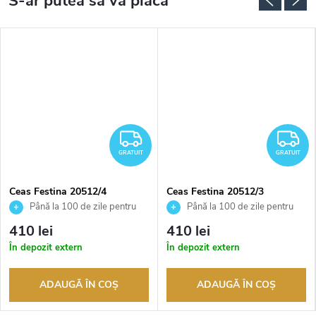
RATUIT
GRATUIT
G
GRATUIT
GRATUIT
Ceas Festina 20512/4
Ceas Festina 20512/3
Până la 100 de zile pentru
Până la 100 de zile pentru
returnarea bunurilor. Vânzător
returnarea bunurilor. Vânzător
410 lei
410 lei
autorizat
autorizat
În depozit extern
În depozit extern
ADAUGĂ ÎN COŞ
ADAUGĂ ÎN COŞ