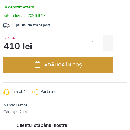
În depozit extern
2026.8.17
Opțiuni de transport
505 lei
410 lei
Evaluare
preţ:
ADĂUGA ÎN COŞ
Întreabă
Partajare
Marcă:
Festina
Garanţie
:
2 ani
Clientul stăpânul nostru