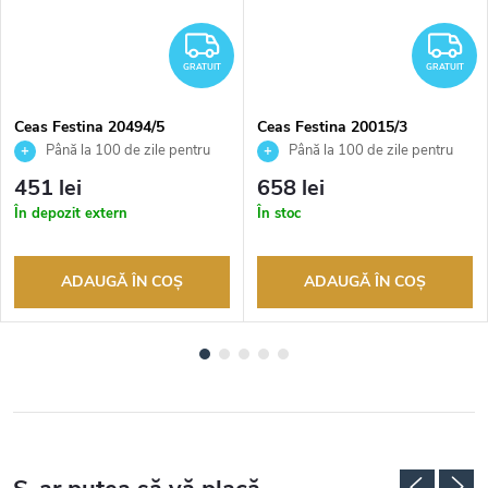
RATUIT
GRATUIT
G
GRATUIT
GRATUIT
Ceas Festina 20494/5
Ceas Festina 20015/3
Până la 100 de zile pentru
Până la 100 de zile pentru
returnarea bunurilor. Vânzător
returnarea bunurilor. Vânzător
451 lei
658 lei
autorizat
autorizat
În depozit extern
În stoc
ADAUGĂ ÎN COŞ
ADAUGĂ ÎN COŞ