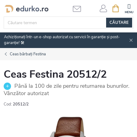
Treci
COŞ
DE
la
CUMPĂRĂ
conținut
CĂUTARE
Achiziționați într-un e-shop autorizat cu servicii în garanție și post-
garanție! 🛠️
Ceas bărbați Festina
Ceas Festina 20512/2
Până la 100 de zile pentru returnarea bunurilor.
Vânzător autorizat
Cod:
20512/2