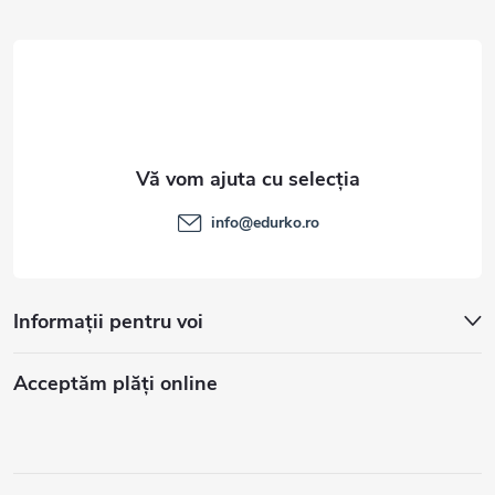
l
info
@
edurko.ro
Informații pentru voi
Acceptăm plăţi online